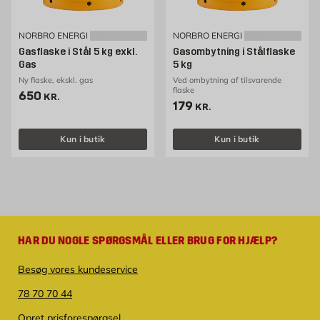
NORBRO ENERGI
NORBRO ENERGI
Gasflaske i Stål 5 kg exkl.
Gasombytning i Stålflaske
Gas
5 kg
Ny flaske, ekskl. gas
Ved ombytning af tilsvarende
flaske
Pris 650 kr. /stk
650
KR.
Pris 179 kr. /stk
179
KR.
Kun i butik
Kun i butik
HAR DU NOGLE SPØRGSMÅL ELLER BRUG FOR HJÆLP?
Besøg vores kundeservice
78 70 70 44
Opret prisforespørgsel