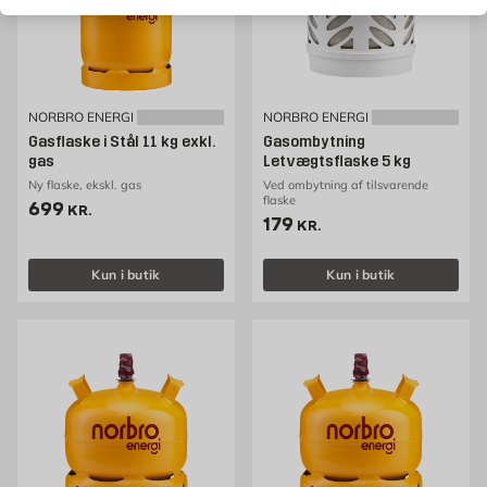
NORBRO ENERGI
NORBRO ENERGI
Gasflaske i Stål 11 kg exkl.
Gasombytning
gas
Letvægtsflaske 5 kg
Ny flaske, ekskl. gas
Ved ombytning af tilsvarende
flaske
Pris 699 kr. /stk
699
KR.
Pris 179 kr. /stk
179
KR.
Kun i butik
Kun i butik