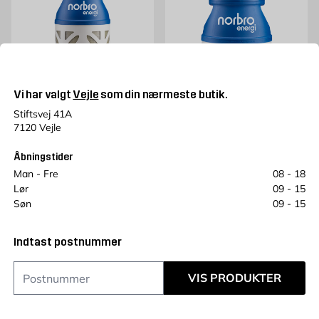
Vi har valgt
Vejle
som din nærmeste butik.
Stiftsvej 41A
NORBRO ENERGI
NORBRO ENERGI
7120 Vejle
Gasombytning
Letvægt Gasflaske 5 kg
Letvægtsflaske 10 kg
exkl. Gas
Åbningstider
Ved ombytning af tilsvarende
Ny flaske, ekskl. gas
flaske
Man - Fre
08 - 18
Pris 750 kr. /stk
750
KR.
Pris 219 kr. /stk
219
Lør
09 - 15
KR.
Søn
09 - 15
Kun i butik
Kun i butik
Indtast postnummer
VIS PRODUKTER