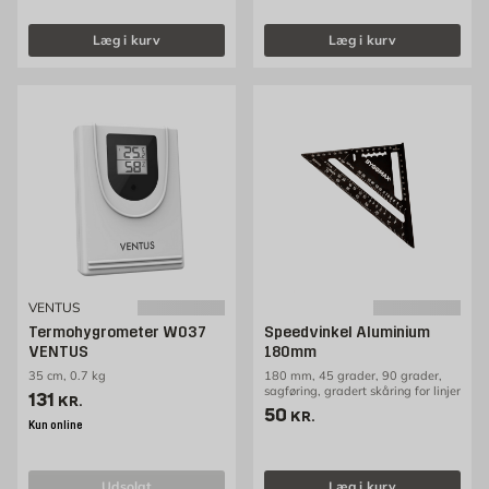
Læg i kurv
Læg i kurv
VENTUS
Termohygrometer W037
Speedvinkel Aluminium
VENTUS
180mm
35 cm, 0.7 kg
180 mm, 45 grader, 90 grader,
sagføring, gradert skåring for linjer
Pris 131 kr. /stk
131
KR.
Pris 50 kr. /stk
50
KR.
Kun online
udsolgt
Læg i kurv