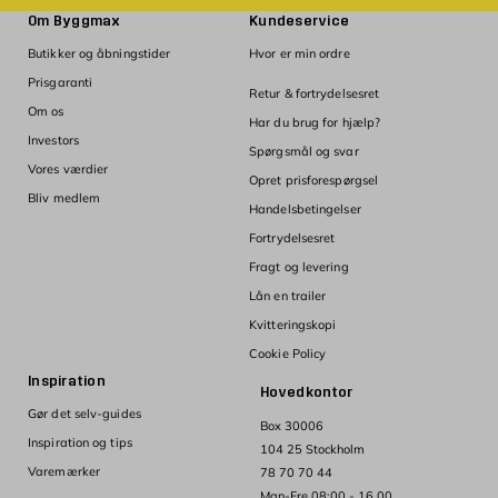
Om Byggmax
Kundeservice
Butikker og åbningstider
Hvor er min ordre
Prisgaranti
Retur & fortrydelsesret
Om os
Har du brug for hjælp?
Investors
Spørgsmål og svar
Vores værdier
Opret prisforespørgsel
Bliv medlem
Handelsbetingelser
Fortrydelsesret
Fragt og levering
Lån en trailer
Kvitteringskopi
Cookie Policy
Inspiration
Hovedkontor
Gør det selv-guides
Box 30006
Inspiration og tips
104 25 Stockholm
Varemærker
78 70 70 44
Man-Fre 08:00 - 16.00