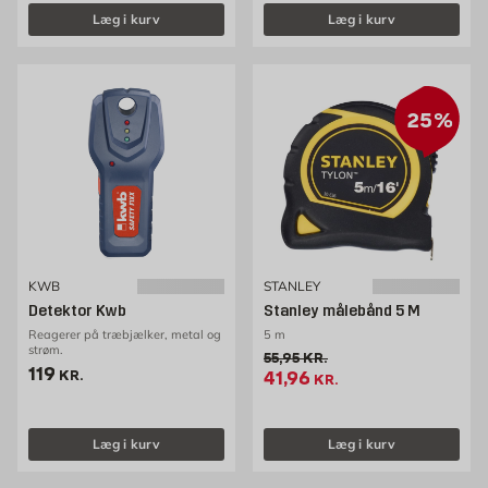
Læg i kurv
Læg i kurv
25%
KWB
STANLEY
Detektor Kwb
Stanley målebånd 5 M
Reagerer på træbjælker, metal og
5 m
strøm.
Gammel pris 55.95 kr. /stk
55,95
KR.
Pris 119 kr. /stk
119
Tilbudspris 41.96 kr. /stk
KR.
41,96
KR.
Læg i kurv
Læg i kurv