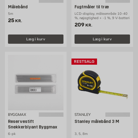
Målebånd
Fugtmåler til træ
5m
LCD-display, måleområde 10-40
%, nøjagtighed + -1 %, 9 V-batteri
Pris 25 kr. /stk
25
KR.
Pris 209 kr. /stk
209
KR.
Læg i kurv
Læg i kurv
RESTSALG
BYGGMAX
STANLEY
Reservestift
Stanley målebånd 3 M
Snekkerblyant Byggmax
6-pk
3, 5, 8m