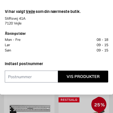
Vi har valgt
Vejle
som din nærmeste butik.
Stiftsvej 41A
7120 Vejle
Åbningstider
VENTUS
VENTUS
Man - Fre
08 - 18
Termohygrometer W036
Temperatursensor til
Lør
09 - 15
VENTUS
Vejrstation W047 Trådløs
Søn
09 - 15
VENTUS
44 cm, 0.08 kg
49 cm, 0.07 kg
Indtast postnummer
Pris 142 kr. /stk
Pris 87 kr. /stk
142
87
KR.
KR.
Kun online
Kun online
VIS PRODUKTER
Læg i kurv
Læg i kurv
RESTSALG
25%