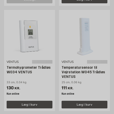
VENTUS
VENTUS
Termohygrometer Trådløs
Temperatursensor til
W034 VENTUS
Vejrstation W045 Trådløs
VENTUS
33 cm, 0.04 kg
25 cm, 0.06 kg
Pris 130 kr. /stk
Pris 111 kr. /stk
130
111
KR.
KR.
Kun online
Kun online
Læg i kurv
Læg i kurv