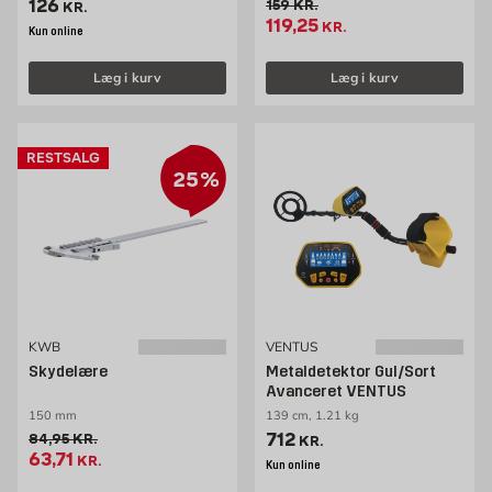
Pris 126 kr. /stk
126
Gammel pris 159 kr. /stk
159
KR.
KR.
Tilbudspris 119.25 kr. /stk
119,25
KR.
Kun online
Læg i kurv
Læg i kurv
RESTSALG
25%
KWB
VENTUS
Skydelære
Metaldetektor Gul/Sort
Avanceret VENTUS
150 mm
139 cm, 1.21 kg
Pris 712 kr. /stk
712
Gammel pris 84.95 kr. /stk
84,95
KR.
KR.
Tilbudspris 63.71 kr. /stk
63,71
KR.
Kun online