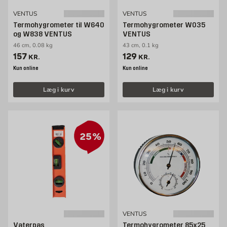
VENTUS
VENTUS
Termohygrometer til W640
Termohygrometer W035
og W838 VENTUS
VENTUS
46 cm, 0.08 kg
43 cm, 0.1 kg
Pris 157 kr. /stk
Pris 129 kr. /stk
157
129
KR.
KR.
Kun online
Kun online
Læg i kurv
Læg i kurv
25%
VENTUS
Vaterpas
Termohygrometer 85x25