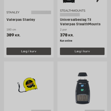
STEALTHMOUNTS
STANLEY
Vaterpas Stanley
Universalbeslag Til
Vaterpas StealthMounts
180 cm
2 par
Pris 389 kr. /stk
Pris 378 kr. /stk
389
378
KR.
KR.
Kun online
Læg i kurv
Læg i kurv