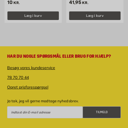
Pris 10 kr. /stk
Pris 41.95 kr. /stk
10
41,95
KR.
KR.
Læg i kurv
Læg i kurv
HAR DU NOGLE SPØRGSMÅL ELLER BRUG FOR HJÆLP?
Besøg vores kundeservice
78 70 70 44
Opret prisforespørgsel
Ja tak, jeg vil gerne modtage nyhedsbrev.
Tilmeld
TILMELD