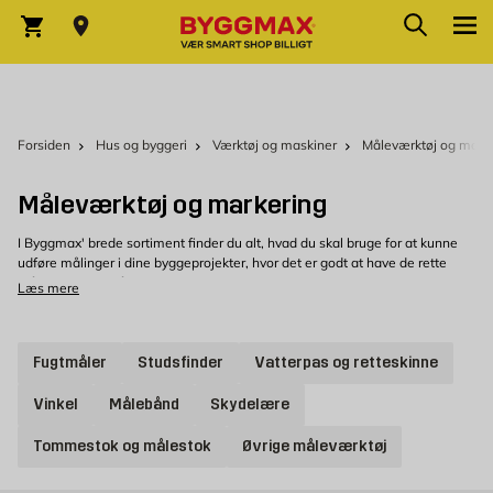
Skip to Content
Søg
Indkøbskurv
Forsiden
Hus og byggeri
Værktøj og maskiner
Måleværktøj og mark
Måleværktøj og markering
I Byggmax' brede sortiment finder du alt, hvad du skal bruge for at kunne
udføre målinger i dine byggeprojekter, hvor det er godt at have de rette
måleværktøjer, så resultatet bliver som ønsket.
Læs mere
Måleværktøj til dine byggeprojekter
Vi har det meste, du kan få brug for til måling. I vores sortiment finder du
Fugtmåler
Studsfinder
Vatterpas og retteskinne
blandt andet vaterpas, vinkelhager og tommestokke. Med et vaterpas kan
du nemt se, om en overflade er vandret eller hælder. En vinkelhage hjælper
Vinkel
Målebånd
Skydelære
dig med at få rette vinkler, og med et målebånd måler du længde. Vi har
også afstandsmålere og lasermålere, som hurtigt og nemt måler med
Tommestok og målestok
Øvrige måleværktøj
laser, hvilket kan gøre arbejdet meget lettere ved større opgaver. Glem ikke
at måle en ekstra gang, før du går i gang med at bygge, for en sikkerheds
skyld.