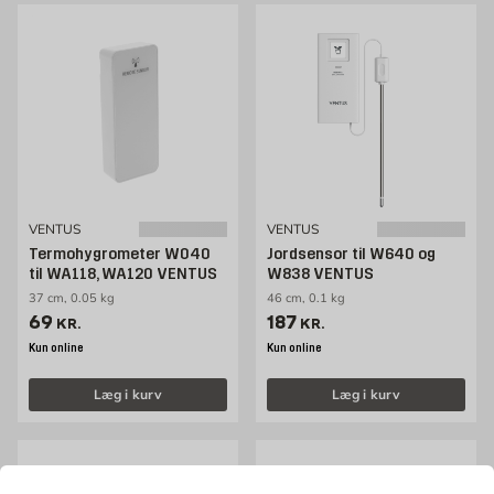
VENTUS
VENTUS
Termohygrometer W040
Jordsensor til W640 og
til WA118, WA120 VENTUS
W838 VENTUS
37 cm, 0.05 kg
46 cm, 0.1 kg
Pris 69 kr. /stk
Pris 187 kr. /stk
69
187
KR.
KR.
Kun online
Kun online
Læg i kurv
Læg i kurv