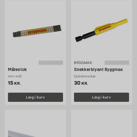
BYGGMAX
Målestok
Snekkerblyant Byggmax
mm-mål
Dybdemarkør
Pris 15 kr. /stk
Pris 30 kr. /stk
15
30
KR.
KR.
Læg i kurv
Læg i kurv