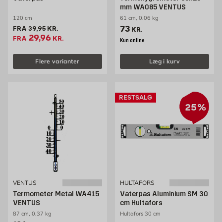
mm WA085 VENTUS
120 cm
61 cm, 0.06 kg
Pris 73 kr. /stk
73
Gammel pris 39.95 kr. /stk
FRA
39,95
KR.
KR.
Tilbudspris 29.96 kr. /stk
29,96
FRA
KR.
Kun online
Flere varianter
Læg i kurv
RESTSALG
25%
VENTUS
HULTAFORS
Termometer Metal WA415
Vaterpas Aluminium SM 30
VENTUS
cm Hultafors
87 cm, 0.37 kg
Hultafors 30 cm