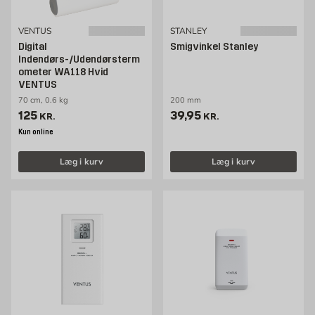
VENTUS
STANLEY
Digital
Smigvinkel Stanley
Indendørs-/Udendørsterm
ometer WA118 Hvid
VENTUS
70 cm, 0.6 kg
200 mm
Pris 125 kr. /stk
Pris 39.95 kr. /stk
125
39,95
KR.
KR.
Kun online
Læg i kurv
Læg i kurv