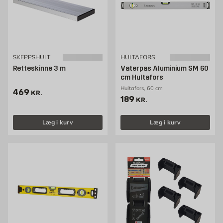
SKEPPSHULT
HULTAFORS
Retteskinne 3 m
Vaterpas Aluminium SM 60
cm Hultafors
Hultafors, 60 cm
Pris 469 kr. /stk
469
KR.
Pris 189 kr. /stk
189
KR.
Læg i kurv
Læg i kurv