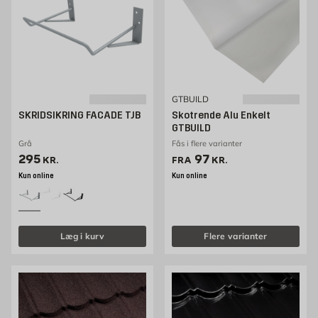
GTBUILD
SKRIDSIKRING FACADE TJB
Skotrende Alu Enkelt
GTBUILD
Grå
Fås i flere varianter
Pris 295 kr. /stk
Pris 97 kr. /stk
295
97
KR.
FRA
KR.
Kun online
Kun online
Læg i kurv
Flere varianter