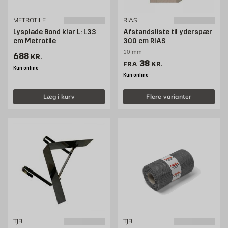
METROTILE
RIAS
Lysplade Bond klar L: 133
Afstandsliste til yderspær
cm Metrotile
300 cm RIAS
10 mm
Pris 688 kr. /stk
688
KR.
Pris 38 kr. /stk
38
FRA
KR.
Kun online
Kun online
Læg i kurv
Flere varianter
TJB
TJB