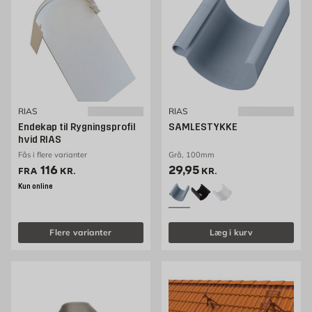
RIAS
RIAS
Endekap til Rygningsprofil
SAMLESTYKKE
hvid RIAS
Fås i flere varianter
Grå, 100mm
Pris 116 kr. /stk
Pris 29.75 kr. /stk
116
29,95
FRA
KR.
KR.
Kun online
Flere varianter
Læg i kurv