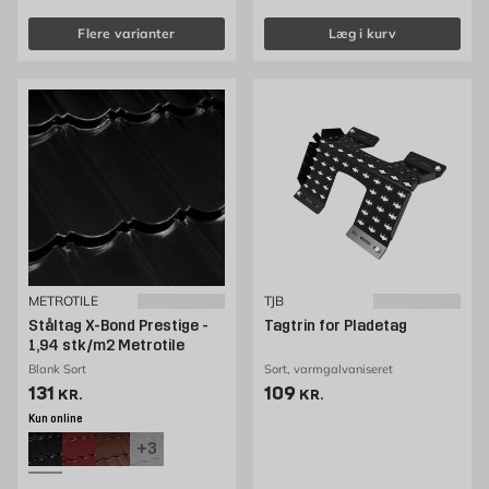
Flere varianter
Læg i kurv
METROTILE
TJB
Ståltag X-Bond Prestige -
Tagtrin for Pladetag
1,94 stk/m2 Metrotile
Blank Sort
Sort, varmgalvaniseret
Pris 131 kr. /stk
Pris 109 kr. /stk
131
109
KR.
KR.
Kun online
+3