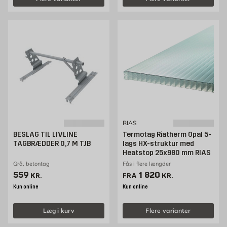
RIAS
BESLAG TIL LIVLINE
Termotag Riatherm Opal 5-
TAGBRÆDDER 0,7 M TJB
lags HX-struktur med
Heatstop 25x980 mm RIAS
Grå, betontag
Fås i flere længder
Pris 559 kr. /stk
Pris 1820 kr. /stk
559
1 820
KR.
FRA
KR.
Kun online
Kun online
Læg i kurv
Flere varianter