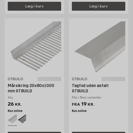
Læg i kurv
Læg i kurv
GTBUILD
GTBUILD
Mårsikring 20x80x1000
Tagfod uden asfalt
mm GTBUILD
GTBUILD
Alu
Fås i flere varianter
Pris 26 kr. /stk
Pris 19 kr. /stk
26
19
KR.
FRA
KR.
Kun online
Kun online