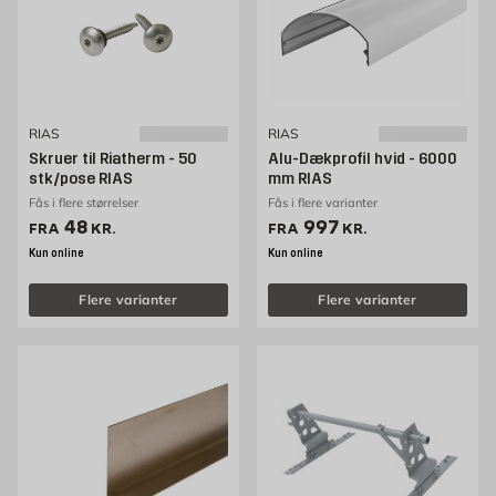
RIAS
RIAS
Skruer til Riatherm - 50
Alu-Dækprofil hvid - 6000
stk/pose RIAS
mm RIAS
Fås i flere størrelser
Fås i flere varianter
Pris 48 kr. /stk
Pris 997 kr. /stk
48
997
FRA
KR.
FRA
KR.
Kun online
Kun online
Flere varianter
Flere varianter