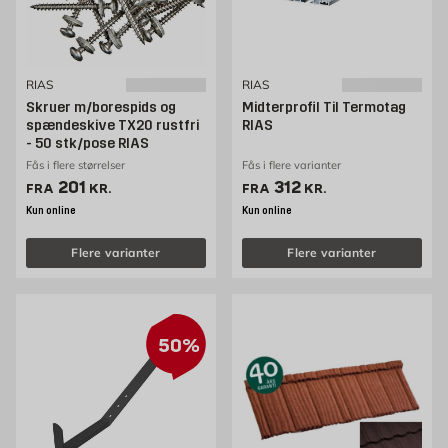
RIAS
RIAS
Skruer m/borespids og
Midterprofil Til Termotag
spændeskive TX20 rustfri
RIAS
- 50 stk/pose RIAS
Fås i flere størrelser
Fås i flere varianter
Pris 201 kr. /stk
Pris 312 kr. /stk
201
312
FRA
KR.
FRA
KR.
Kun online
Kun online
Flere varianter
Flere varianter
50%