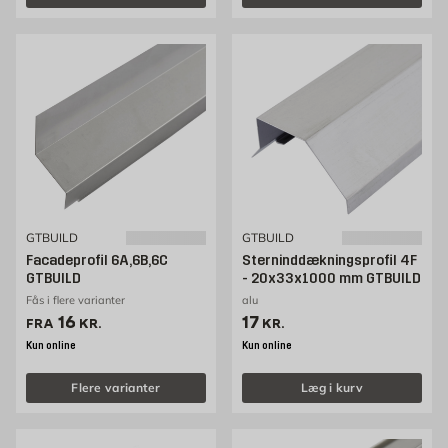
GTBUILD
GTBUILD
Facadeprofil 6A,6B,6C
Sterninddækningsprofil 4F
GTBUILD
- 20x33x1000 mm GTBUILD
Fås i flere varianter
alu
Pris 16 kr. /stk
Pris 17 kr. /stk
16
17
FRA
KR.
KR.
Kun online
Kun online
Flere varianter
Læg i kurv