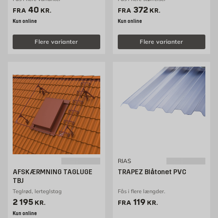
Pris 40 kr. /stk
Pris 372 kr. /stk
40
372
FRA
KR.
FRA
KR.
Kun online
Kun online
Flere varianter
Flere varianter
RIAS
AFSKÆRMNING TAGLUGE
TRAPEZ Blåtonet PVC
TBJ
Teglrød, lerteglstag
Fås i flere længder.
Pris 2195 kr. /stk
Pris 119 kr. /stk
2 195
119
KR.
FRA
KR.
Kun online