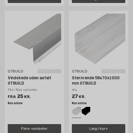
GTBUILD
GTBUILD
Vindskede uden asfalt
Sternrende 58x70x1000
GTBUILD
mm GTBUILD
Fås i flere varianter
Alu
Pris 25 kr. /stk
Pris 27 kr. /stk
25
27
FRA
KR.
KR.
Kun online
Kun online
Flere varianter
Læg i kurv