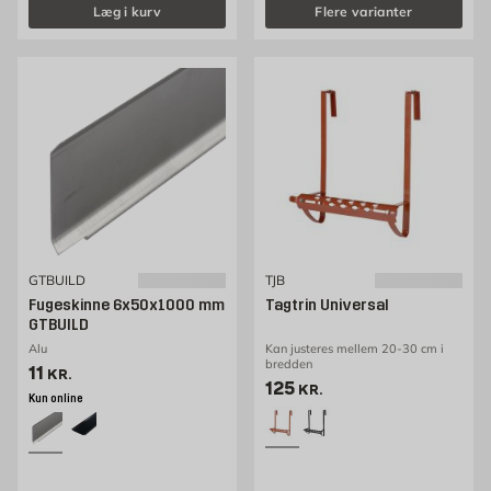
Læg i kurv
Flere varianter
GTBUILD
TJB
Fugeskinne 6x50x1000 mm
Tagtrin Universal
GTBUILD
Alu
Kan justeres mellem 20-30 cm i
bredden
Pris 11 kr. /stk
11
KR.
Pris 125 kr. /stk
125
KR.
Kun online