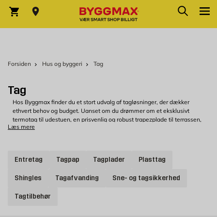
Skip to Content
Søg
Indkøbskurv
Forsiden
Hus og byggeri
Tag
Tag
Hos Byggmax finder du et stort udvalg af tagløsninger, der dækker
ethvert behov og budget. Uanset om du drømmer om et eksklusivt
termotag til udestuen, en prisvenlig og robust trapezplade til terrassen,
Læs mere
klassiske og stilfulde tagsten til boligen eller et økonomisk og holdbart
eternittag, har vi den rette løsning til dig. Vi tilbyder desuden alsidigt
og fleksibelt tagpap, der egner sig perfekt til både små og store
tagflader, samt slidstærke ståltage, der kræver minimal
Entretag
Tagpap
Tagplader
Plasttag
vedligeholdelse og sikrer lang levetid.
Vores brede sortiment rummer kun kvalitetsprodukter fra anerkendte
Shingles
Tagafvanding
Sne- og tagsikkerhed
producenter som Rias, Aluwhite, Canopia og Metrotile, som alle er
kendt for høj holdbarhed, funktionalitet og æstetisk design.
Tagtilbehør
Uanset hvilket tagmateriale du søger, står vi klar til at hjælpe dig med
at finde den perfekte løsning, der matcher både dine praktiske behov