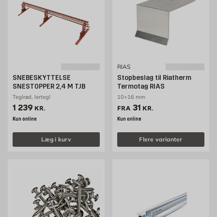
RIAS
SNEBESKYTTELSE
Stopbeslag til Riatherm
SNESTOPPER 2,4 M TJB
Termotag RIAS
Teglrød, lertegl
10+16 mm
Pris 1239 kr. /stk
Pris 31 kr. /stk
1 239
31
KR.
FRA
KR.
Kun online
Kun online
Læg i kurv
Flere varianter