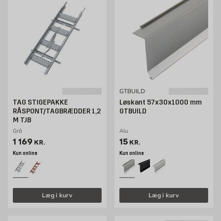
GTBUILD
TAG STIGEPAKKE
Løskant 57x30x1000 mm
RÅSPONT/TAGBRÆDDER 1,2
GTBUILD
M TJB
Grå
Alu
Pris 1169 kr. /stk
Pris 15 kr. /stk
1 169
15
KR.
KR.
Kun online
Kun online
Læg i kurv
Læg i kurv