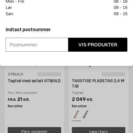
Man - Fre
08 - 18
Flere varianter
Læg i kurv
Lør
09 - 15
Søn
09 - 15
Indtast postnummer
VIS PRODUKTER
GTBUILD
Tagfod med asfalt GTBUILD
TAGSTIGE PLADETAG 2,4 M
TJB
Fås i flere varianter
Teglrød
Pris 21 kr. /stk
Pris 2049 kr. /stk
21
2 049
FRA
KR.
KR.
Kun online
Kun online
Flere varianter
Læg i kurv