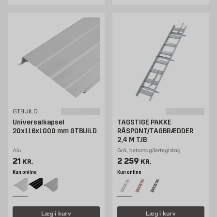
GTBUILD
Universalkapsel
TAGSTIGE PAKKE
20x116x1000 mm GTBUILD
RÅSPONT/TAGBRÆDDER
2,4 M TJB
Alu
Grå, betontag/lerteglstag
Pris 21 kr. /stk
Pris 2259 kr. /stk
21
2 259
KR.
KR.
Kun online
Kun online
Læg i kurv
Læg i kurv