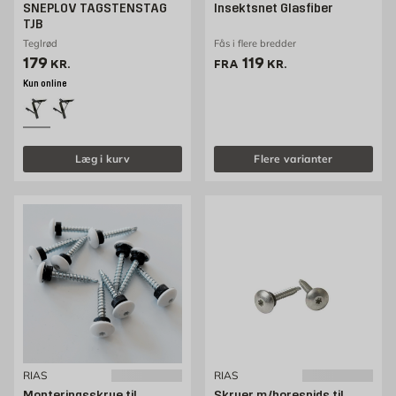
SNEPLOV TAGSTENSTAG
Insektsnet Glasfiber
TJB
Teglrød
Fås i flere bredder
Pris 179 kr. /stk
Pris 119 kr. /stk
179
119
KR.
FRA
KR.
Kun online
Læg i kurv
Flere varianter
RIAS
RIAS
Monteringsskrue til
Skruer m/borespids til