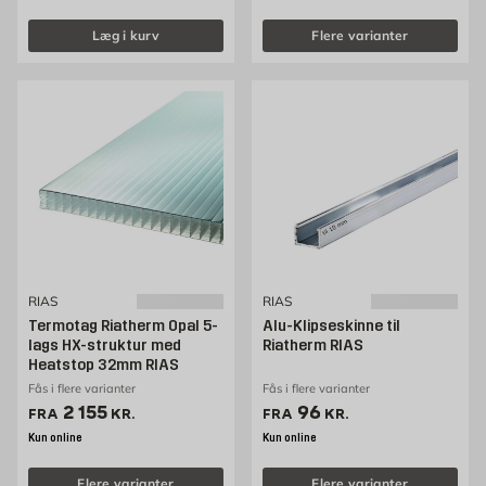
Læg i kurv
Flere varianter
RIAS
RIAS
Termotag Riatherm Opal 5-
Alu-Klipseskinne til
lags HX-struktur med
Riatherm RIAS
Heatstop 32mm RIAS
Fås i flere varianter
Fås i flere varianter
Pris 2155 kr. /stk
Pris 96 kr. /stk
2 155
96
FRA
KR.
FRA
KR.
Kun online
Kun online
Flere varianter
Flere varianter