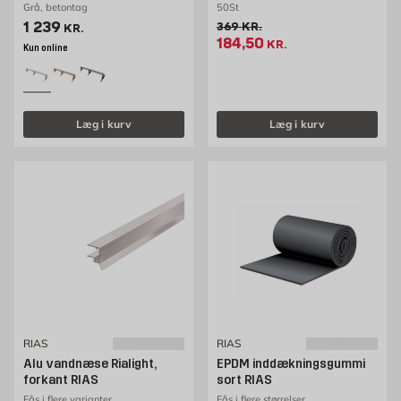
Grå, betontag
50St
Pris 1239 kr. /stk
1 239
Gammel pris 369 kr. /stk
369
KR.
KR.
Tilbudspris 184.5 kr. /stk
184,50
KR.
Kun online
Læg i kurv
Læg i kurv
RIAS
RIAS
Alu vandnæse Rialight,
EPDM inddækningsgummi
forkant RIAS
sort RIAS
Fås i flere varianter
Fås i flere størrelser