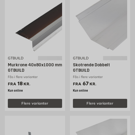
GTBUILD
GTBUILD
Murkrone 40x80x1000 mm
Skotrende Dobbelt
GTBUILD
GTBUILD
Fås i flere varianter
Fås i flere varianter
Pris 18 kr. /stk
Pris 67 kr. /stk
18
67
FRA
KR.
FRA
KR.
Kun online
Kun online
Flere varianter
Flere varianter