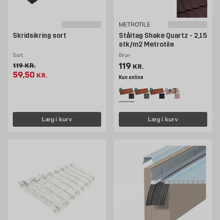
METROTILE
Skridsikring sort
Ståltag Shake Quartz - 2,15
stk/m2 Metrotile
Sort
Brun
Pris 119 kr. /stk
119
Gammel pris 119 kr. /stk
119
KR.
KR.
Tilbudspris 59.5 kr. /stk
59,50
KR.
Kun online
+3
Læg i kurv
Læg i kurv