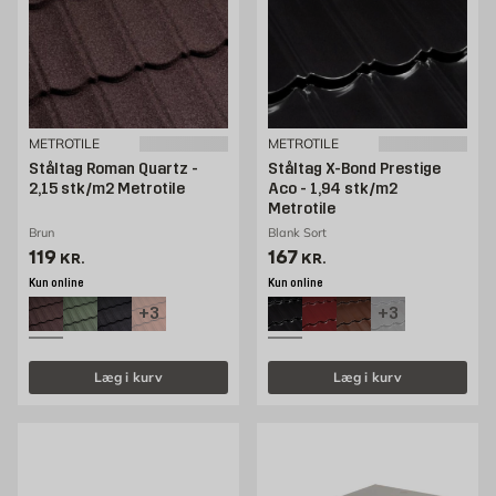
METROTILE
METROTILE
Ståltag Roman Quartz -
Ståltag X-Bond Prestige
2,15 stk/m2 Metrotile
Aco - 1,94 stk/m2
Metrotile
Brun
Blank Sort
Pris 119 kr. /stk
Pris 167 kr. /stk
119
167
KR.
KR.
Kun online
Kun online
+3
+3
Læg i kurv
Læg i kurv