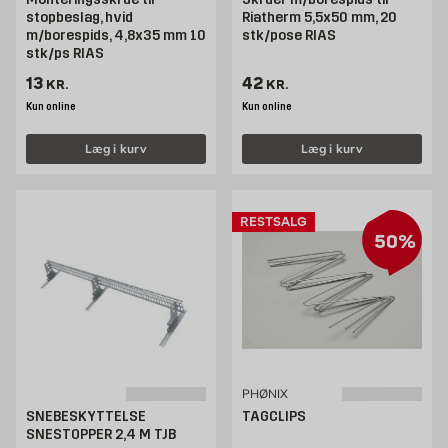
stopbeslag, hvid
Riatherm 5,5x50 mm, 20
m/borespids, 4,8x35 mm 10
stk/pose RIAS
stk/ps RIAS
Pris 13 kr. /stk
Pris 42 kr. /stk
13
42
KR.
KR.
Kun online
Kun online
Læg i kurv
Læg i kurv
RESTSALG
50%
PHØNIX
SNEBESKYTTELSE
TAGCLIPS
SNESTOPPER 2,4 M TJB