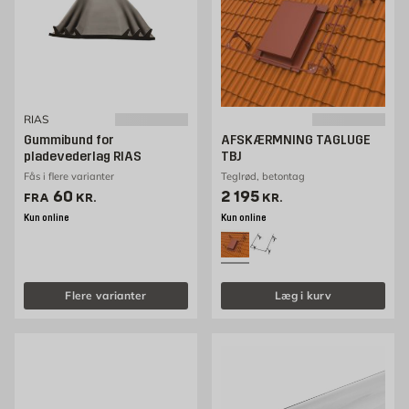
RIAS
Gummibund for
AFSKÆRMNING TAGLUGE
pladevederlag RIAS
TBJ
Fås i flere varianter
Teglrød, betontag
Pris 60 kr. /stk
Pris 2195 kr. /stk
60
2 195
FRA
KR.
KR.
Kun online
Kun online
Flere varianter
Læg i kurv