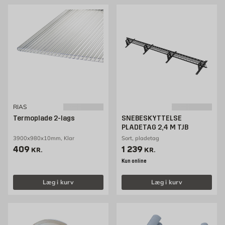
RIAS
Termoplade 2-lags
SNEBESKYTTELSE
PLADETAG 2,4 M TJB
3900x980x10mm, Klar
Sort, pladetag
Pris 409 kr. /stk
Pris 1239 kr. /stk
409
1 239
KR.
KR.
Kun online
Læg i kurv
Læg i kurv