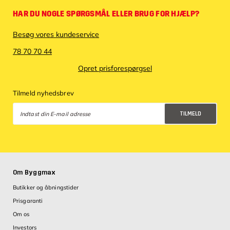
HAR DU NOGLE SPØRGSMÅL ELLER BRUG FOR HJÆLP?
Besøg vores kundeservice
78 70 70 44
Opret prisforespørgsel
Tilmeld nyhedsbrev
TILMELD
Databeskyttelsespolitik
Om Byggmax
Butikker og åbningstider
Prisgaranti
Om os
Investors