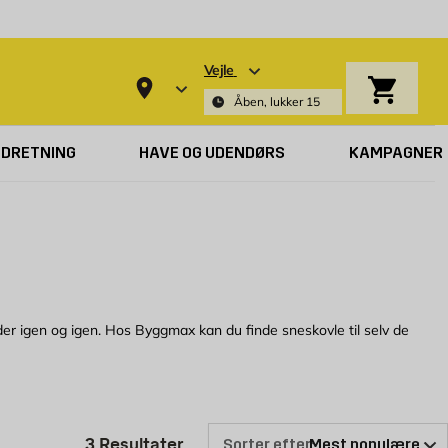
Vejle
Indkøbsk
Åben, lukker 15
NDRETNING
HAVE OG UDENDØRS
KAMPAGNER
er igen og igen. Hos Byggmax kan du finde sneskovle til selv de
du nemt rydde sne foran bilen, på fortovet og i indkørslen. En god
Produktliste er opdateret: 3 Res
3
Resultater
Sorter efter: