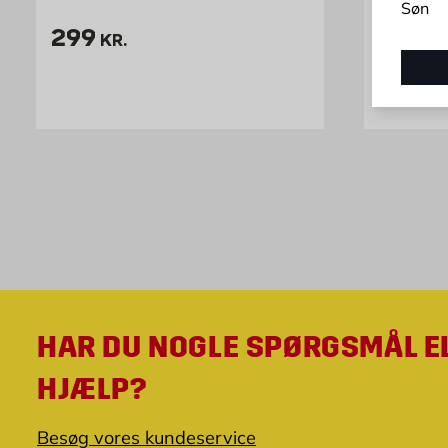
Søn
Aluminium
Pris 299 kr. /stk
299
Frostbesta
KR.
410x375x1
Pris 9
93,95
HAR DU NOGLE SPØRGSMÅL E
HJÆLP?
Besøg vores kundeservice