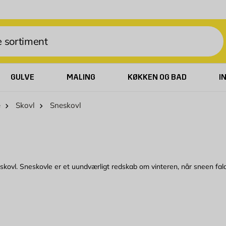
GULVE
MALING
KØKKEN OG BAD
I
e
Skovl
Sneskovl
kovl. Sneskovle er et uundværligt redskab om vinteren, når sneen fald
neen blokerer vejen. Det klarer du med sneskovle. Med en sneskovl kan 