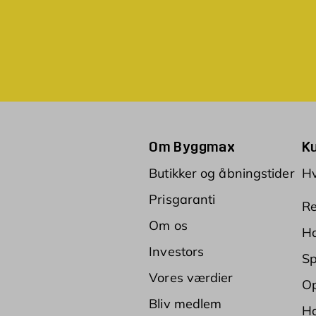
Om Byggmax
K
Butikker og åbningstider
Hv
Prisgaranti
Re
Om os
Ha
Investors
Sp
Vores værdier
Op
Bliv medlem
Ha