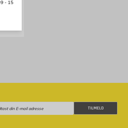
9 - 15
top.
l
kg
k
eld
TILMELD