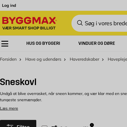
Skip to Content
Log ind
Søg
HUS OG BYGGERI
VINDUER OG DØRE
Forsiden
Have og udendørs
Haveredskaber
Haveplej
Sneskovl
Undgå at blive overrasket, når sneen kommer, og vær klar med en snes
tungeste snemængder.
Læs mere
Nem snerydning med sneskovle
Vi ønsker os selvfølgelig en hvid og smuk vinter, men gerne uden at s
i