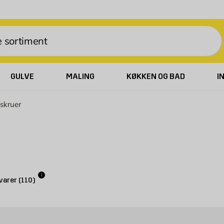
GULVE
MALING
KØKKEN OG BAD
I
skruer
i
varer
(
110
)