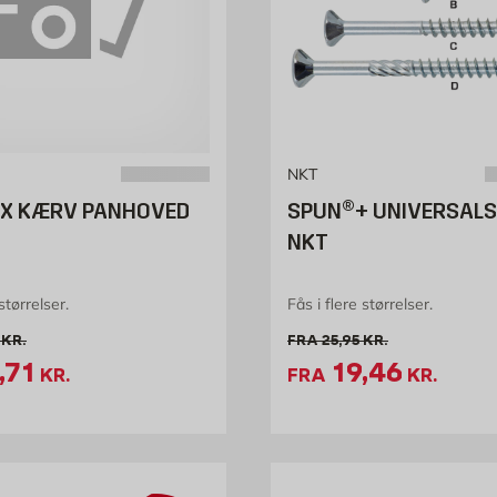
NKT
 TX KÆRV PANHOVED
SPUN®+ UNIVERSAL
NKT
størrelser.
Fås i flere størrelser.
l pris 28.95 kr. /stk
Gammel pris 25.95 kr. /s
KR.
FRA
25,95
KR.
lbudspris 21.71 kr. /stk
Tilbudspris 
,71
19,46
KR.
FRA
KR.