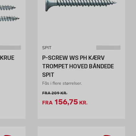
SPIT
SKRUE
P-SCREW WS PH KÆRV
TROMPET HOVED BÅNDEDE
SPIT
Fås i flere størrelser.
tk
Gammel pris 209 kr. /stk
FRA
209
KR.
19.46 kr. /stk
Tilbudspris 156.75 kr.
156,75
FRA
KR.