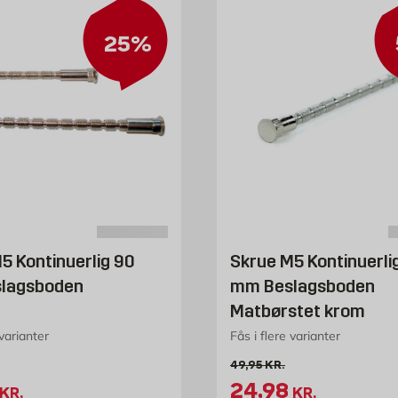
25%
5 Kontinuerlig 90
Skrue M5 Kontinuerli
lagsboden
mm Beslagsboden
Matbørstet krom
 varianter
Fås i flere varianter
s 49.95 kr. /stk
Gammel pris 49.95 kr. /stk
49,95
KR.
spris 37.46 kr. /stk
Tilbudspris 24.9
24,98
KR.
KR.