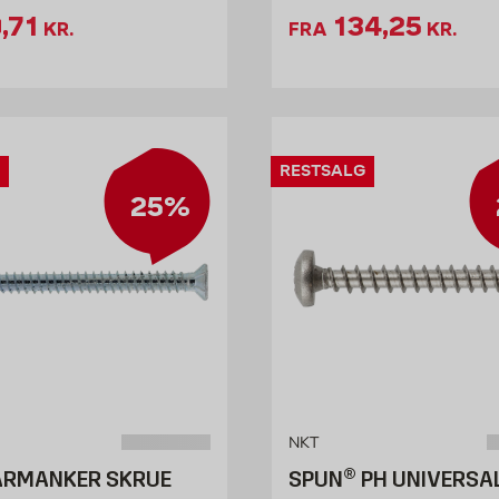
lbudspris 60.71 kr. /stk
Tilbudspris 
,71
134,25
KR.
FRA
KR.
RESTSALG
25%
NKT
ARMANKER SKRUE
SPUN® PH UNIVERSA