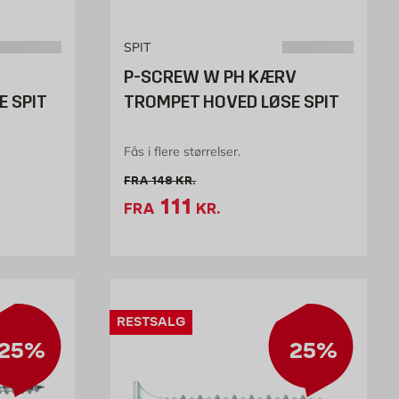
SPIT
P-SCREW W PH KÆRV
E SPIT
TROMPET HOVED LØSE SPIT
Fås i flere størrelser.
stk
Gammel pris 148 kr. /stk
FRA
148
KR.
51.71 kr. /stk
Tilbudspris 111 kr. /st
111
FRA
KR.
RESTSALG
25%
25%