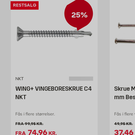
RESTSALG
25%
NKT
WING+ VINGEBORESKRUE C4
Skrue M
NKT
mm Bes
Fås i flere størrelser.
Fås i flere
Gammel pris 99.95 kr. /stk
Gammel pri
FRA
99,95
KR.
49,95
KR.
Tilbudspris 74.96 kr. /stk
Tilbud
74,96
37,46
FRA
KR.