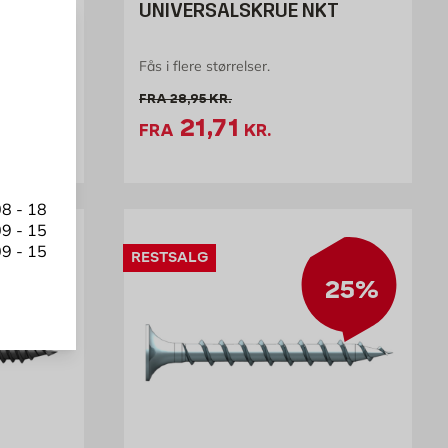
UNIVERSALSKRUE NKT
Fås i flere størrelser.
tk
Gammel pris 28.95 kr. /stk
FRA
28,95
KR.
23.96 kr. /stk
Tilbudspris 21.71 kr. /
21,71
FRA
KR.
8 - 18
9 - 15
9 - 15
RESTSALG
25%
25%