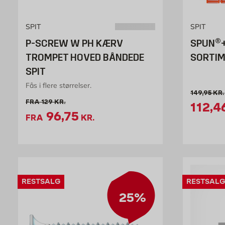
SPIT
SPIT
P-SCREW W PH KÆRV
SPUN®+
TROMPET HOVED BÅNDEDE
SORTIM
SPIT
Fås i flere størrelser.
Gammel pri
149,95
KR.
Gammel pris 129 kr. /stk
FRA
129
KR.
Tilbud
112,4
Tilbudspris 96.75 kr. /stk
96,75
FRA
KR.
RESTSALG
RESTSALG
25%