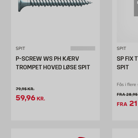
SPIT
SPIT
P-SCREW WS PH KÆRV
SP FIX
TROMPET HOVED LØSE SPIT
SPIT
Fås i flere 
Gammel pris 79.95 kr. /stk
79,95
KR.
Gamme
FRA
28,95
Tilbudspris 59.96 kr. /stk
59,96
KR.
Ti
21
FRA