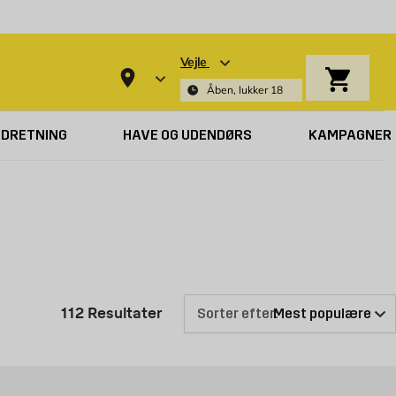
Vejle
Indkøbsk
Åben, lukker 18
NDRETNING
HAVE OG UDENDØRS
KAMPAGNER
Produktliste er opdateret: 112 R
112
Resultater
Sorter efter: