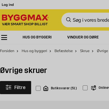
Skip to Content
Log ind
Søg
HUS OG BYGGERI
VINDUER OG DØRE
Forsiden
Hus og byggeri
Befæstelse
Skrue
Øvrige 
Øvrige skruer
Filtre
Online
Butiksvarer
(
51
)