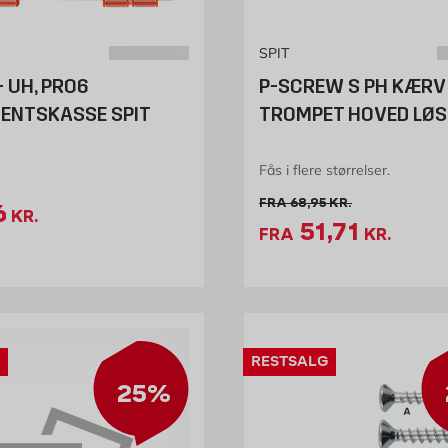
SPIT
 UH, PRO6
P-SCREW S PH KÆRV
ENTSKASSE SPIT
TROMPET HOVED LØS
Fås i flere størrelser.
s 149.95 kr. /stk
Gammel pris 68.95 kr. /
FRA
68,95
KR.
spris 112.46 kr. /stk
6
KR.
Tilbudspris 
51,71
FRA
KR.
RESTSALG
25%