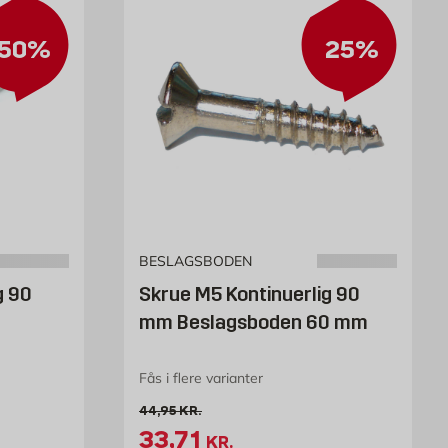
50%
25%
BESLAGSBODEN
g 90
Skrue M5 Kontinuerlig 90
mm Beslagsboden 60 mm
Fås i flere varianter
Gammel pris 44.95 kr. /stk
44,95
KR.
8 kr. /stk
Tilbudspris 33.71 kr. /stk
33,71
KR.