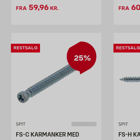
Tilbudspris 59.96 kr. /stk
Ti
59,96
60
FRA
KR.
FRA
RESTSALG
RESTSALG
25%
SPIT
SPIT
FS-C KARMANKER MED
FS-H K