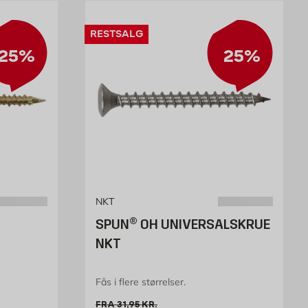
RESTSALG
25%
25%
NKT
SPUN® OH UNIVERSALSKRUE
NKT
Fås i flere størrelser.
k
Gammel pris 31.95 kr. /stk
FRA
31,95
KR.