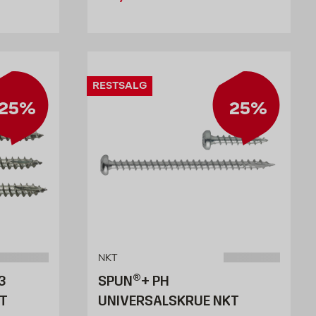
RESTSALG
25%
25%
NKT
3
SPUN®+ PH
T
UNIVERSALSKRUE NKT