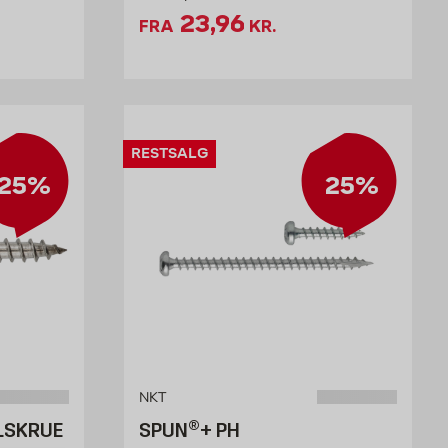
134.25 kr. /stk
Tilbudspris 23.96 kr. /
23,96
FRA
KR.
RESTSALG
25%
25%
NKT
LSKRUE
SPUN®+ PH