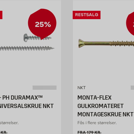
RESTSALG
25%
NKT
+ PH DURAMAX™
MONTA-FLEX
NIVERSALSKRUE NKT
GULKROMATERET
MONTAGESKRUE NKT
størrelser.
Fås i flere størrelser.
l pris 80.95 kr. /stk
Gammel pris 179 kr. /st
KR.
FRA
179
KR.