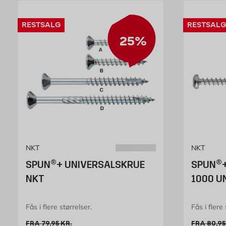
RESTSALG
RESTSALG
25%
NKT
NKT
SPUN®+ UNIVERSALSKRUE
SPUN®
NKT
1000 U
Fås i flere størrelser.
Fås i flere 
Gammel pris 79.95 kr. /stk
Gamme
FRA
79,95
KR.
FRA
80,95