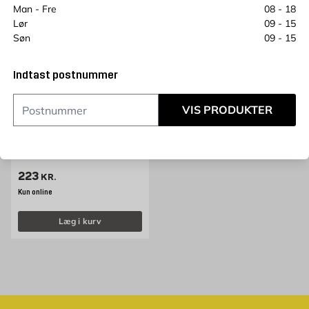
Man - Fre
08 - 18
Lør
09 - 15
Søn
09 - 15
Indtast postnummer
VIS PRODUKTER
ESKIMO
Murerske 220 mm Eskimo
Pris 223 kr. /stk
223
KR.
Kun online
Læg i kurv