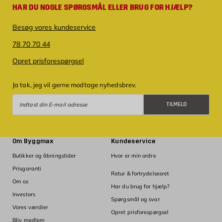
HAR DU NOGLE SPØRGSMÅL ELLER BRUG FOR HJÆLP?
Besøg vores kundeservice
78 70 70 44
Opret prisforespørgsel
Ja tak, jeg vil gerne modtage nyhedsbrev.
Tilmeld
TILMELD
Om Byggmax
Kundeservice
Butikker og åbningstider
Hvor er min ordre
Prisgaranti
Retur & fortrydelsesret
Om os
Har du brug for hjælp?
Investors
Spørgsmål og svar
Vores værdier
Opret prisforespørgsel
Bliv medlem