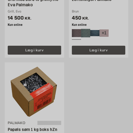
Eva Palmako
Grill, Eva
Brun
Pris 14500 kr. /stk
Pris 436 kr. /stk
14 500
450
KR.
KR.
Kun online
Kun online
+1
Læg i kurv
Læg i kurv
PALMAKO
Papøls søm 1 kg boks hZn