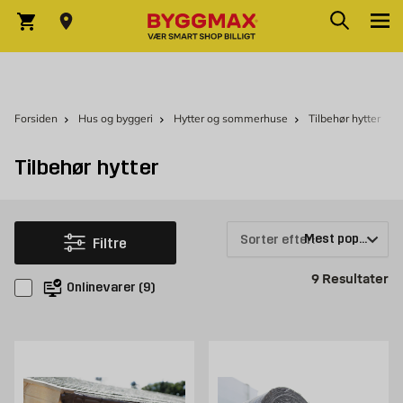
Skip to Content
Søg
Indkøbskurv
Forsiden
Hus og byggeri
Hytter og sommerhuse
Tilbehør hytter
Tilbehør hytter
Sorter efter:
Filtre
Pr
9
Resultater
Onlinevarer
(
9
)