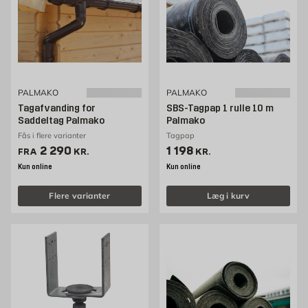
PALMAKO
PALMAKO
Tagafvanding for
SBS-Tagpap 1 rulle 10 m
Saddeltag Palmako
Palmako
Fås i flere varianter
Tagpap
Pris 2290 kr. /stk
Pris 1198 kr. /stk
2 290
1 198
FRA
KR.
KR.
Kun online
Kun online
Flere varianter
Læg i kurv