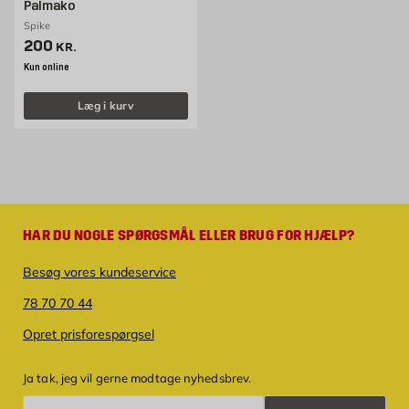
Palmako
Spike
Pris 200 kr. /stk
200
KR.
Kun online
Læg i kurv
HAR DU NOGLE SPØRGSMÅL ELLER BRUG FOR HJÆLP?
Besøg vores kundeservice
78 70 70 44
Opret prisforespørgsel
Ja tak, jeg vil gerne modtage nyhedsbrev.
Tilmeld