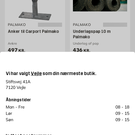
PALMAKO
PALMAKO
Anker til Carport Palmako
Underlagspap 10 m
Palmako
Ankre
Underlag af pap
Pris 497 kr. /stk
Pris 436 kr. /stk
497
436
KR.
KR.
Kun online
Kun online
Læg i kurv
Læg i kurv
Vi har valgt
Vejle
som din nærmeste butik.
Stiftsvej 41A
7120 Vejle
Åbningstider
Man - Fre
08 - 18
Lør
09 - 15
Søn
09 - 15