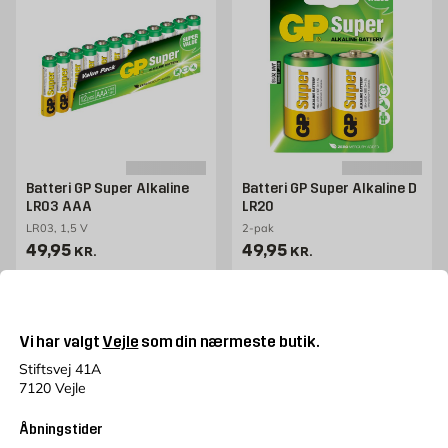
Batteri GP Super Alkaline
Batteri GP Super Alkaline D
LR03 AAA
LR20
LR03, 1,5 V
2-pak
Pris 49.95 kr. /stk
Pris 49.95 kr. /stk
49,95
49,95
KR.
KR.
Læg i kurv
Læg i kurv
Vi har valgt
Vejle
som din nærmeste butik.
Stiftsvej 41A
7120 Vejle
Åbningstider