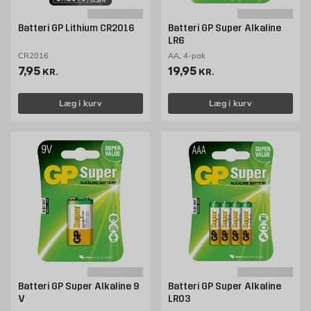
Batteri GP Lithium CR2016
Batteri GP Super Alkaline
LR6
CR2016
AA, 4-pak
Pris 7.95 kr. /stk
Pris 19.95 kr. /stk
7,95
19,95
KR.
KR.
Læg i kurv
Læg i kurv
Batteri GP Super Alkaline 9
Batteri GP Super Alkaline
V
LR03