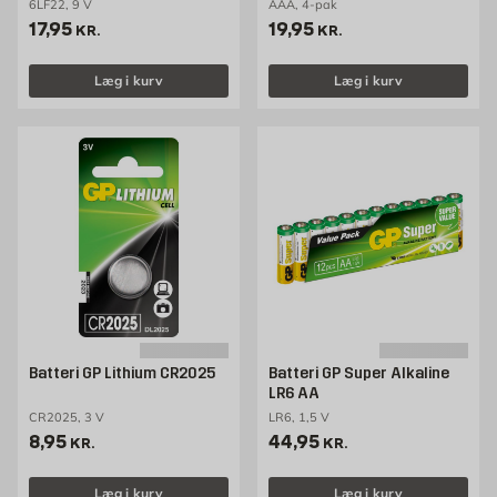
6LF22, 9 V
AAA, 4-pak
Pris 17.95 kr. /stk
Pris 19.95 kr. /stk
17,95
19,95
KR.
KR.
Læg i kurv
Læg i kurv
Batteri GP Lithium CR2025
Batteri GP Super Alkaline
LR6 AA
CR2025, 3 V
LR6, 1,5 V
Pris 8.95 kr. /stk
Pris 44.95 kr. /stk
8,95
44,95
KR.
KR.
Læg i kurv
Læg i kurv