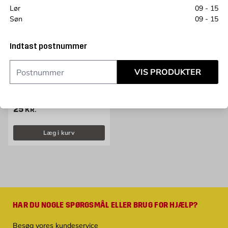
Lør
09 - 15
Søn
09 - 15
Indtast postnummer
VIS PRODUKTER
BYGGMAX
Målestok glasfiber
glasfiber 2 meter
Pris 25 kr. /stk
25
KR.
Læg i kurv
HAR DU NOGLE SPØRGSMÅL ELLER BRUG FOR HJÆLP?
Besøg vores kundeservice