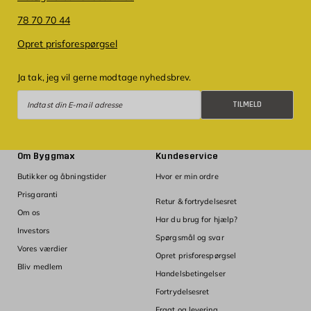
78 70 70 44
Opret prisforespørgsel
Ja tak, jeg vil gerne modtage nyhedsbrev.
Tilmeld
TILMELD
Om Byggmax
Kundeservice
Butikker og åbningstider
Hvor er min ordre
Prisgaranti
Retur & fortrydelsesret
Om os
Har du brug for hjælp?
Investors
Spørgsmål og svar
Vores værdier
Opret prisforespørgsel
Bliv medlem
Handelsbetingelser
Fortrydelsesret
Fragt og levering