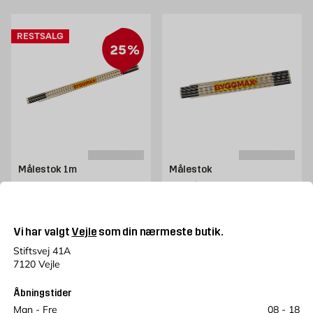
til dig.
RESTSALG
25%
Målestok 1m
Målestok
1 m
mm-mål
Pris 15 kr. /stk
15
Gammel pris 14.95 kr. /stk
14,95
KR.
KR.
Tilbudspris 11.21 kr. /stk
11,21
KR.
Vi har valgt
Vejle
som din nærmeste butik.
Læg i kurv
Læg i kurv
Stiftsvej 41A
7120 Vejle
Åbningstider
Man - Fre
08 - 18