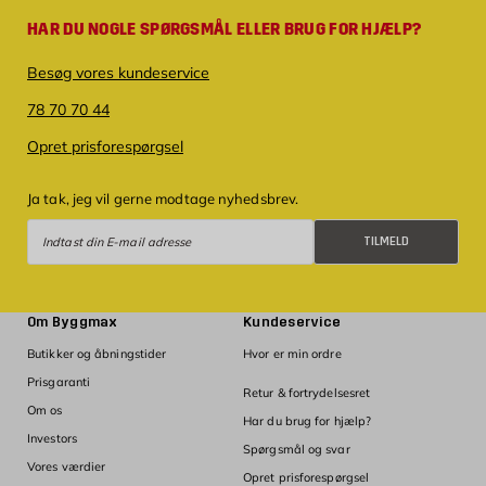
HAR DU NOGLE SPØRGSMÅL ELLER BRUG FOR HJÆLP?
Besøg vores kundeservice
78 70 70 44
Opret prisforespørgsel
Ja tak, jeg vil gerne modtage nyhedsbrev.
Tilmeld
TILMELD
Om Byggmax
Kundeservice
Butikker og åbningstider
Hvor er min ordre
Prisgaranti
Retur & fortrydelsesret
Om os
Har du brug for hjælp?
Investors
Spørgsmål og svar
Vores værdier
Opret prisforespørgsel