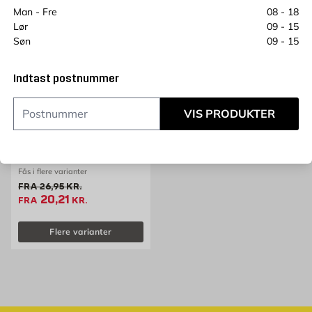
25%
Man - Fre
08 - 18
Lør
09 - 15
Søn
09 - 15
Indtast postnummer
VIS PRODUKTER
BOSCH POWER TOOLS
Hammerbor SDS plus 2-
Skær Bosch Power Tools
Fås i flere varianter
Gammel pris 26.95 kr.
FRA
26,95
KR.
Tilbudspris 20.21 kr.
20,21
FRA
KR.
Flere varianter