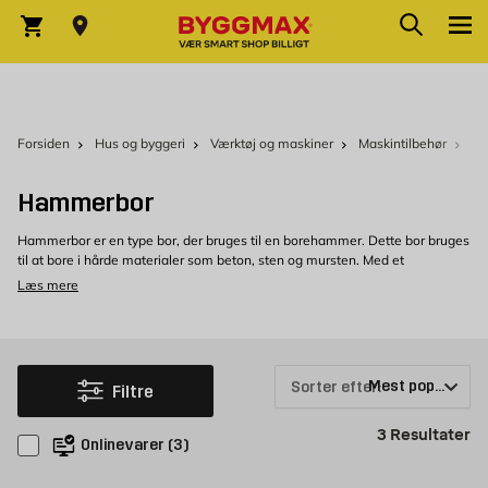
Skip to Content
Søg
Indkøbskurv
Forsiden
Hus og byggeri
Værktøj og maskiner
Maskintilbehør
Bo
Hammerbor
Hammerbor er en type bor, der bruges til en borehammer. Dette bor bruges
til at bore i hårde materialer som beton, sten og mursten. Med et
hammerbor kan du bore huller i disse materialer med høj præcision og
Læs mere
kraft. Når boret roterer, slår en
hammer
mod boret i en hurtig rytme, hvilket
hjælper med at bryde materialet ned og skabe et hul.
Køb hammerbor hos Byggmax
Velkommen til at se vores udvalg af hammerbor, som du
Sorter efter:
Filtre
nemt kan købe hos Byggmax. Kig forbi din nærmeste
Byggmax-butik, eller se her online, hvilket hammerbor vi
Pr
3
Resultater
Onlinevarer
(
3
)
kan tilbyde.