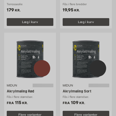
Terrasseolie
Fås i flere bredder
Pris 179 kr. /stk
Pris 19.95 kr. /stk
179
19,95
KR.
KR.
Læg i kurv
Læg i kurv
MIDUN
MIDUN
Akrylmaling Rød
Akrylmaling Sort
Fås i flere størrelser.
Fås i flere størrelser.
Pris 115 kr. /stk
Pris 109 kr. /stk
115
109
FRA
KR.
FRA
KR.
Flere varianter
Flere varianter