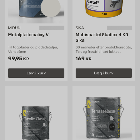
MIDUN
SIKA
Metalplademaling V
Multispartel Skaflex 4 KG
Sika
Til tagplader og pladedetaljer,
60 måneder efter produktionsdato,
Vandbåren
Tørt og frostfrit i tæt lukket
emballage
Pris 99.95 kr. /stk
Pris 169 kr. /stk
99,95
169
KR.
KR.
Læg i kurv
Læg i kurv