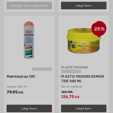
Udsolgt i den valgte butik
Læg i kurv
25%
PLASTIC PADDING
Mærkespray CRC
PLASTIC PADDING KEMISK
TRÆ 460 ML
Orange, 500 ml
Den er træfarvet
Pris 79.95 kr. /stk
79,95
Gammel pris 169 kr. /stk
169
KR.
KR.
Tilbudspris 126.75 kr. /st
126,75
KR.
Læg i kurv
Læg i kurv