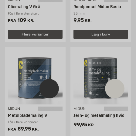
Oliemaling V Grå
Rundpensel Midun Basic
Fås i flere størrelser.
25 mm
Pris 109 kr. /stk
Pris 9.95 kr. /stk
109
9,95
FRA
KR.
KR.
Flere varianter
Læg i kurv
MIDUN
MIDUN
Metalplademaling V
Jern- og metalmaling hvid
Fås i flere varianter.
Pris 99.95 kr. /stk
99,95
KR.
Pris 89.95 kr. /stk
89,95
FRA
KR.