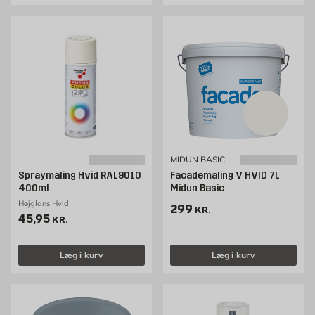
MIDUN BASIC
Spraymaling Hvid RAL9010
Facademaling V HVID 7L
400ml
Midun Basic
Højglans Hvid
Pris 299 kr. /stk
299
KR.
Pris 45.95 kr. /stk
45,95
KR.
Læg i kurv
Læg i kurv