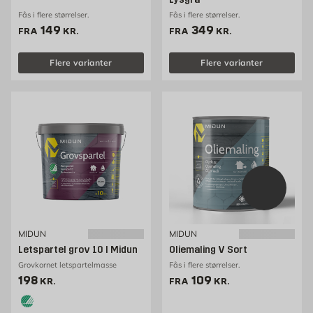
Fås i flere størrelser.
Fås i flere størrelser.
Pris 149 kr. /stk
Pris 349 kr. /stk
149
349
FRA
KR.
FRA
KR.
Flere varianter
Flere varianter
MIDUN
MIDUN
Letspartel grov 10 l Midun
Oliemaling V Sort
Grovkornet letspartelmasse
Fås i flere størrelser.
Pris 198 kr. /stk
Pris 109 kr. /stk
198
109
KR.
FRA
KR.