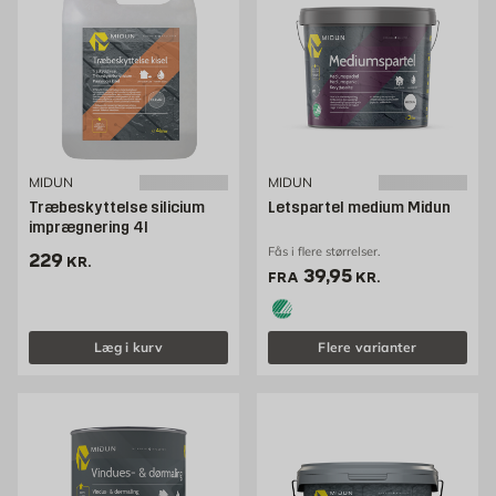
MIDUN
MIDUN
Træbeskyttelse silicium
Letspartel medium Midun
imprægnering 4l
Fås i flere størrelser.
Pris 229 kr. /stk
229
KR.
Pris 39.95 kr. /stk
39,95
FRA
KR.
Læg i kurv
Flere varianter