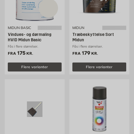
MIDUN BASIC
MIDUN
Vindues- og dørmaling
Træbeskyttelse Sort
HVID Midun Basic
Midun
Fås i flere størrelser.
Fås i flere størrelser.
Pris 175 kr. /stk
Pris 179 kr. /stk
175
179
FRA
KR.
FRA
KR.
Flere varianter
Flere varianter