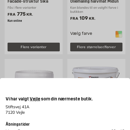
Facade-struktur Sika
Oliemaling halvmat Midun
Fås i flere varianter
Kan blandes til en valgfri farve i
butikken
Pris 775 kr. /stk
775
FRA
KR.
Pris 109 kr. /stk
109
FRA
KR.
Kun online
Vælg farve
Flere varianter
Flere størrelser/farver
Vi har valgt
Vejle
som din nærmeste butik.
Stiftsvej 41A
7120 Vejle
MIDUN BASIC
SIKA
Åbningstider
Letspartel medium 10 l
Facade silikatmaling 10
Midun Basic
liter Sika