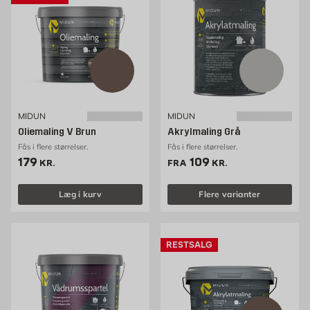
MIDUN
MIDUN
Oliemaling V Brun
Akrylmaling Grå
Fås i flere størrelser.
Fås i flere størrelser.
Pris 179 kr. /stk
Pris 109 kr. /stk
179
109
KR.
FRA
KR.
Læg i kurv
Flere varianter
RESTSALG