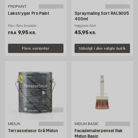
PROPAINT
Lakstryger Pro Paint
Spraymaling Sort RAL9005
400ml
Fås i flere bredder
Højglans Sort
Pris 9.95 kr. /stk
Pris 45.95 kr. /stk
9,95
45,95
FRA
KR.
KR.
Flere varianter
Udsolgt i den valgte butik
MIDUN
MIDUN BASIC
Terrasselasur Grå Midun
Facademalerpensel Rak
Midun Basic