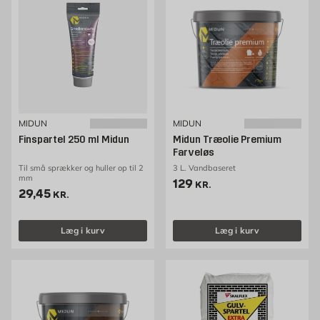
MIDUN
MIDUN
Finspartel 250 ml Midun
Midun Træolie Premium
Farveløs
Til små sprækker og huller op til 2
3 L. Vandbaseret
mm
Pris 129 kr. /stk
129
KR.
Pris 29.45 kr. /stk
29,45
KR.
Læg i kurv
Læg i kurv