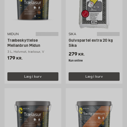
MIDUN
SIKA
Træbeskyttelse
Gulvspartel extra 20 kg
Mellanbrun Midun
Sika
3 L, Halvmat, trælasur, V
Pris 279 kr. /stk
279
KR.
Pris 179 kr. /stk
179
KR.
Kun online
Læg i kurv
Læg i kurv