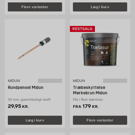
Flere varianter
Læg i kurv
RESTSALG
MIDUN
MIDUN
Rundpensel Midun
Træbeskyttelse
Mørkebrun Midun
30 mm, gummibelagt skaft
Fås i flere størrelser.
Pris 29.95 kr. /stk
Pris 179 kr. /stk
29,95
179
KR.
FRA
KR.
Læg i kurv
Flere varianter