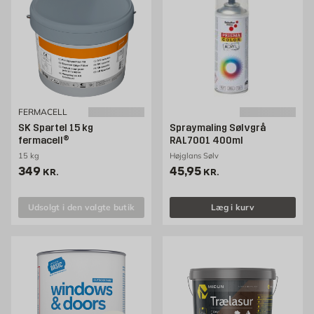
FERMACELL
SK Spartel 15 kg
Spraymaling Sølvgrå
fermacell®
RAL7001 400ml
15 kg
Højglans Sølv
Pris 349 kr. /stk
Pris 45.95 kr. /stk
349
45,95
KR.
KR.
Udsolgt i den valgte butik
Læg i kurv