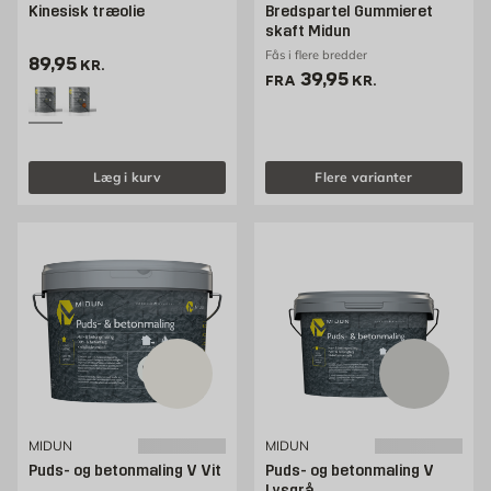
Kinesisk træolie
Bredspartel Gummieret
skaft Midun
Fås i flere bredder
Pris 89.95 kr. /stk
89,95
KR.
Pris 39.95 kr. /stk
39,95
FRA
KR.
Læg i kurv
Flere varianter
MIDUN
MIDUN
Puds- og betonmaling V Vit
Puds- og betonmaling V
Lysgrå