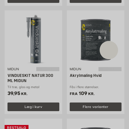
MIDUN
MIDUN
VINDUESKIT NATUR 300
Akrylmaling Hvid
ML MIDUN
Til træ, glas og metal
Fås i flere størrelser.
Pris 39.95 kr. /stk
Pris 109 kr. /stk
39,95
109
KR.
FRA
KR.
Læg i kurv
Flere varianter
RESTSALG