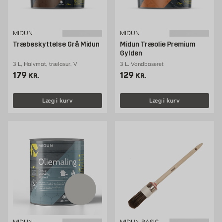
MIDUN
MIDUN
Træbeskyttelse Grå Midun
Midun Træolie Premium
Gylden
3 L, Halvmat, trælasur, V
3 L. Vandbaseret
Pris 179 kr. /stk
Pris 129 kr. /stk
179
129
KR.
KR.
Læg i kurv
Læg i kurv
MIDUN
MIDUN BASIC