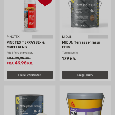
PINOTEX
MIDUN
PINOTEX TERRASSE- &
MIDUN Terrasseglasur
MØBELRENS
Brun
Fås i flere størrelser.
Terrasseolie
Pris 179 kr. /stk
179
Gammel pris 99.95 kr. /stk
FRA
99,95
KR.
KR.
Tilbudspris 49.98 kr. /stk
49,98
FRA
KR.
Flere varianter
Læg i kurv