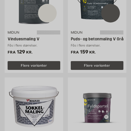
MIDUN
MIDUN
Vinduesmaling V
Puds- og betonmaling V Grå
Fås i flere størrelser.
Fås i flere størrelser.
Pris 129 kr. /stk
Pris 159 kr. /stk
129
159
FRA
KR.
FRA
KR.
Flere varianter
Flere varianter