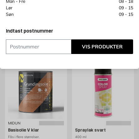
Man - Fre
08 - 18
10L
002- Creme
Lør
09 - 15
Pris 149 kr. /stk
Pris 1136 kr. /stk
149
1 389
Søn
09 - 15
KR.
KR.
Kun online
Indtast postnummer
VIS PRODUKTER
Læg i kurv
Læg i kurv
MIDUN
Basisolie V klar
Spraylak svart
Fås i flere størrelser.
400 ml