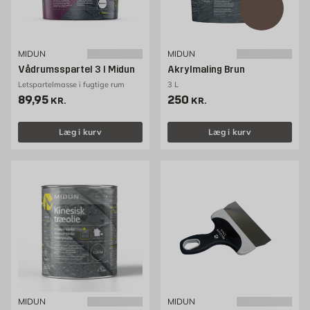
MIDUN
MIDUN
Vådrumsspartel 3 l Midun
Akrylmaling Brun
Letspartelmasse i fugtige rum
3 L
Pris 89.95 kr. /stk
Pris 250 kr. /stk
89,95
250
KR.
KR.
Læg i kurv
Læg i kurv
MIDUN
MIDUN