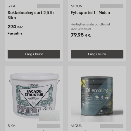
SIKA
MIDUN
Sokkelmaling sort 2,5 ltr
Fyldspartel 1 l Midun
Sika
Hurtigttørrende og ultralet
Pris 274 kr. /stk
274
KR.
spartelmasse
Kun online
Pris 79.95 kr. /stk
79,95
KR.
Læg i kurv
Læg i kurv
SIKA
MIDUN