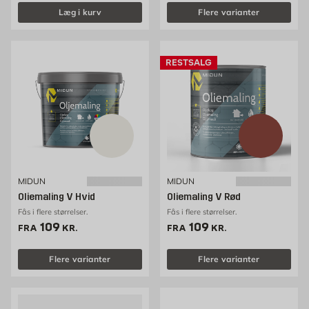
Læg i kurv
Flere varianter
RESTSALG
MIDUN
MIDUN
Oliemaling V Hvid
Oliemaling V Rød
Fås i flere størrelser.
Fås i flere størrelser.
Pris 109 kr. /stk
Pris 109 kr. /stk
109
109
FRA
KR.
FRA
KR.
Flere varianter
Flere varianter