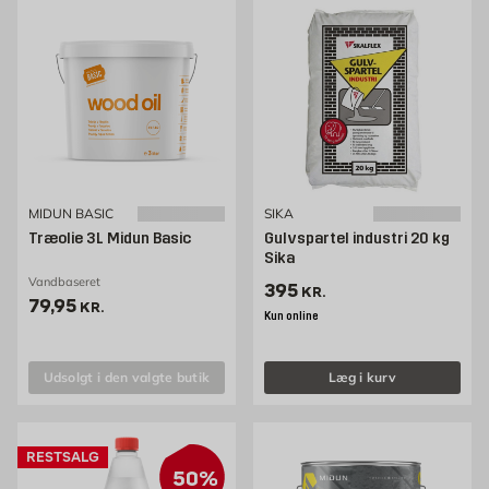
MIDUN BASIC
SIKA
Træolie 3L Midun Basic
Gulvspartel industri 20 kg
Sika
Vandbaseret
Pris 395 kr. /stk
395
KR.
Pris 79.95 kr. /stk
79,95
KR.
Kun online
Udsolgt i den valgte butik
Læg i kurv
RESTSALG
50%