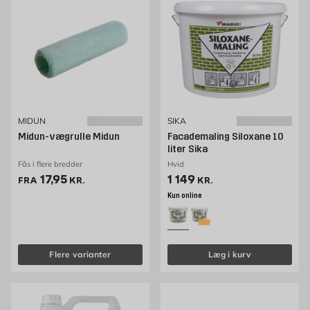
MIDUN
SIKA
Midun-vægrulle Midun
Facademaling Siloxane 10
liter Sika
Fås i flere bredder
Hvid
Pris 17.95 kr. /stk
Pris 1149 kr. /stk
17,95
1 149
FRA
KR.
KR.
Kun online
Flere varianter
Læg i kurv