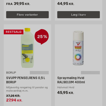
Pris 39.95 kr. /stk
Pris 44.95 kr. /stk
39,95
44,95
FRA
KR.
KR.
Flere varianter
Læg i kurv
RESTSALG
25%
BORUP
SVUPP PENSELRENS 0,5 L
Spraymaling Hvid
BORUP
RAL9010M 400ml
Miljøvenlig rengøring til pensler og
Halvmat Hvid
maleværktøj m.m.
Pris 45.95 kr. /stk
45,95
KR.
Gammel pris 37.25 kr. /stk
37,25
KR.
Tilbudspris 27.94 kr. /stk
27,94
KR.