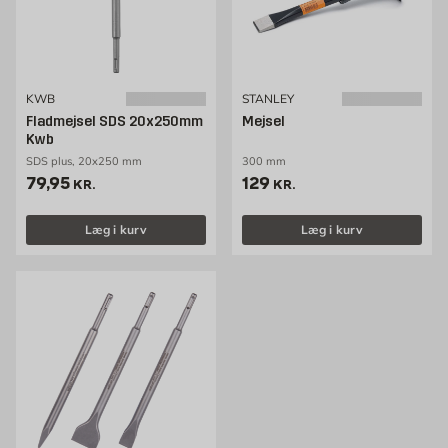
KWB
STANLEY
Fladmejsel SDS 20x250mm
Mejsel
Kwb
SDS plus, 20x250 mm
300 mm
Pris 79.95 kr. /stk
Pris 129 kr. /stk
79,95
129
KR.
KR.
Læg i kurv
Læg i kurv