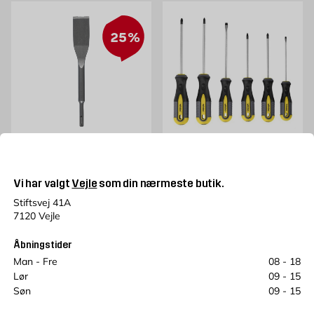
25%
KWB
Flisemejsel SDS
SKRUETRÆKKERSÆT 6
40x250mm Kwb
DELE
Vi har valgt
Vejle
som din nærmeste butik.
SDS plus, 40x250 mm
6-pak CRV-STÅL
Pris 59.95 kr. /stk
Stiftsvej 41A
59,95
Gammel pris 129 kr. /stk
129
KR.
KR.
Tilbudspris 96.75 kr. /stk
96,75
7120 Vejle
KR.
Åbningstider
Læg i kurv
Læg i kurv
Man - Fre
08 - 18
Lør
09 - 15
Søn
09 - 15