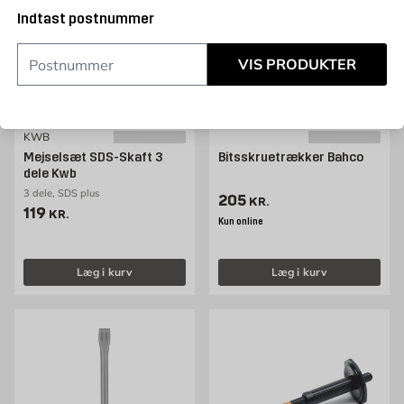
Indtast postnummer
VIS PRODUKTER
KWB
Mejselsæt SDS-Skaft 3
Bitsskruetrækker Bahco
dele Kwb
3 dele, SDS plus
Pris 205 kr. /stk
205
KR.
Pris 119 kr. /stk
119
KR.
Kun online
Læg i kurv
Læg i kurv