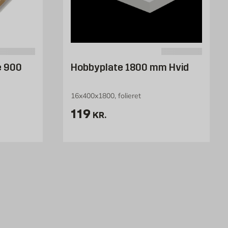
æ 900
Hobbyplate 1800 mm Hvid
16x400x1800, folieret
. /stk
Pris 119 kr. /stk
119
KR.