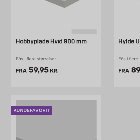
Hobbyplade Hvid 900 mm
Hylde U
Fås i flere størrelser
Fås i flere 
Pris 59.95 kr. /stk
Pr
59,95
8
FRA
KR.
FRA
KUNDEFAVORIT