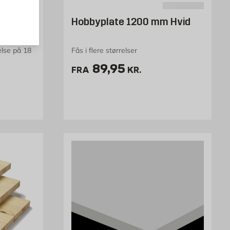
 MM
Hobbyplate 1200 mm Hvid
else på 18
Fås i flere størrelser
Pris 89.95 kr. /stk
89,95
FRA
KR.
 kr. /stk