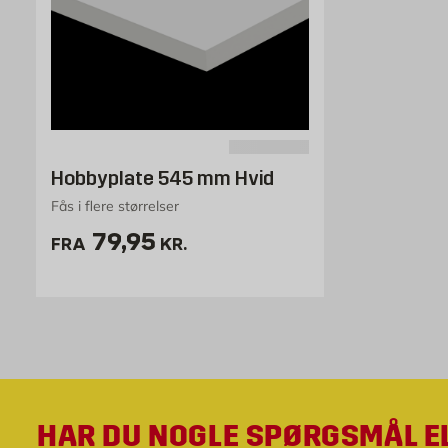
Hobbyplate 545 mm Hvid
Fås i flere størrelser
Pris 79.95 kr. /stk
79,95
FRA
KR.
HAR DU NOGLE SPØRGSMÅL E