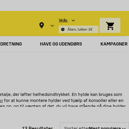
Vejle
Indkøbsk
Åben, lukker 18
NDRETNING
HAVE OG UDENDØRS
KAMPAGNER
detalje, der løfter helhedsindtrykket. En hylde kan bruges som
er
for at kunne montere hylder ved hjælp af konsoller eller en
n op, og til vægten af det, du vil have stående på dine hylder.
Produktliste er opdateret: 13 Re
13
Resultater
Sorter efter: