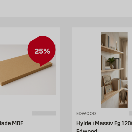
u får brug for mere plads i fremtiden. Det klarer du nemt med vo
rne om og på den måde skabe en ret stor forandring. Vi har hylder
er, der giver dig en så enkel opbevaringsløsning som muligt. Sel
gør det selv-guide Byg din egen bog- og opbevaringshylde. I vore
25%
 huset. Vi har også en gør det selv-guide, der viser, hvordan d
ylde her.
marte og prisvenlige løsninger på alle dine opbevaringsproblem
EDWOOD
lade MDF
Hylde i Massiv Eg 12
Edwood