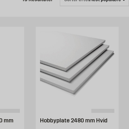
res systemer. Hvis du efter nogle år bliver træt af udseendet på
 i flere forskellige udførelser og materialer, som passer til
vfølgelig har vi også bygningsbeslag og andet, der kan gøre dine
s enkle trin for trin-guide kan du tilpasse hyldens mål efter
u kan bygge en praktisk hylde med masser af opbevaringsplads.
er.
00 mm
Hobbyplate 2480 mm Hvid