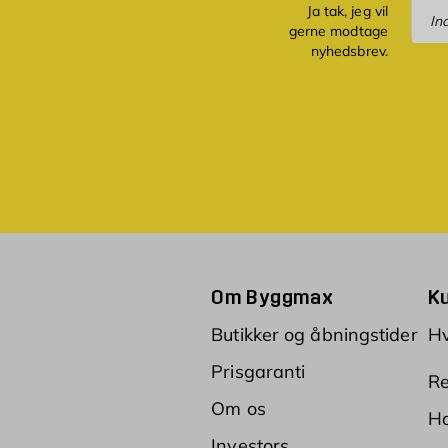
Tilm
Ja tak, jeg vil
gerne modtage
nyhedsbrev.
Om Byggmax
K
Butikker og åbningstider
Hv
Prisgaranti
Re
Om os
Ha
Investors