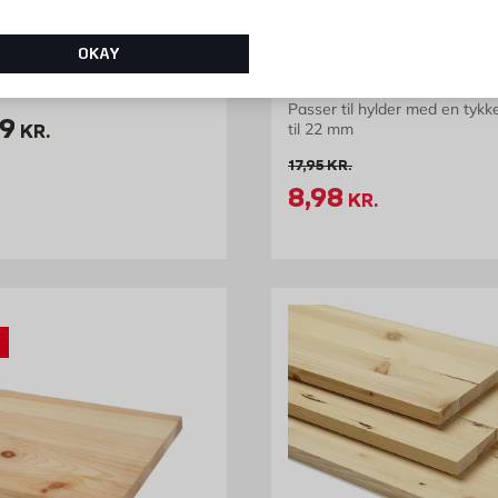
ade i fyrretræ
HYLDEBESLAG 18-22
OKAY
m
Passer til hylder med en tykk
is 139 kr. /stk
9
til 22 mm
KR.
Gammel pris 17.95 kr. /stk
17,95
KR.
Tilbudspris 8.98
8,98
KR.