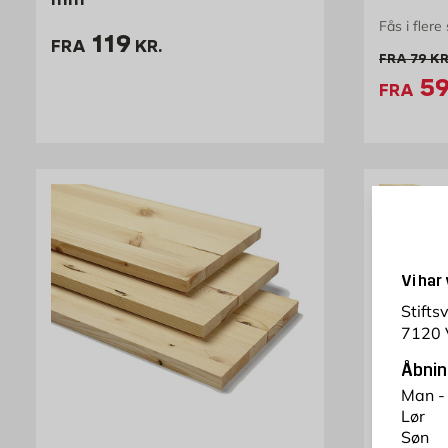
Fås i flere
Pris 119 kr. /stk
119
FRA
KR.
Gamme
FRA
79
KR
Ti
59
FRA
Vi har
Stifts
7120 
Åbnin
Man -
Lør
Søn