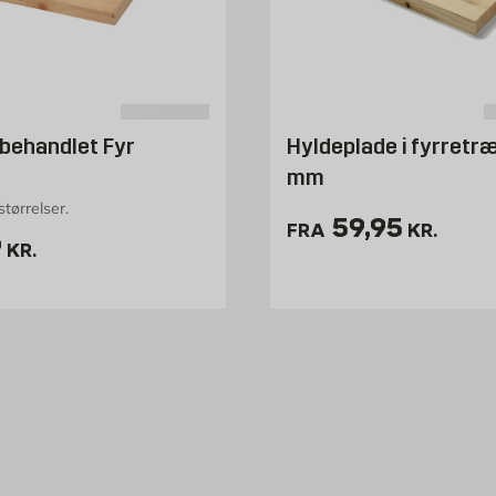
behandlet Fyr
Hyldeplade i fyrretr
mm
størrelser.
Pris 59.95 kr
59,95
FRA
KR.
is 89 kr. /stk
9
KR.