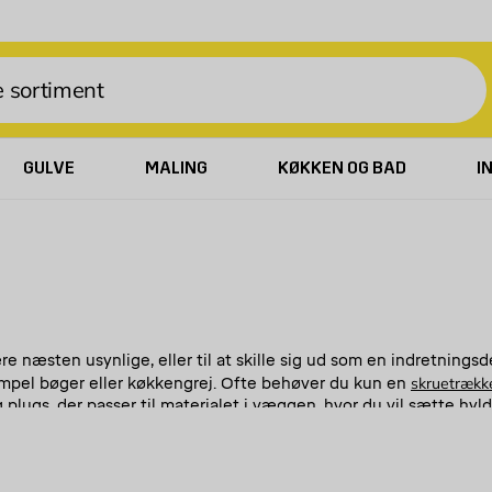
GULVE
MALING
KØKKEN OG BAD
I
re næsten usynlige, eller til at skille sig ud som en indretnings
skruetrækk
sempel bøger eller køkkengrej. Ofte behøver du kun en
ugs, der passer til materialet i væggen, hvor du vil sætte hylde
ne hylder et personligt præg.