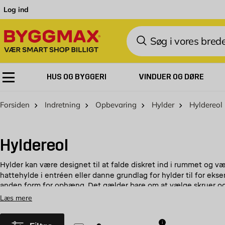
Skip to Content
Log ind
Søg
HUS OG BYGGERI
VINDUER OG DØRE
Forsiden
Indretning
Opbevaring
Hylder
Hyldereol
Hyldereol
Hylder kan være designet til at falde diskret ind i rummet og væ
hattehylde i entréen eller danne grundlag for hylder til for ek
anden form for ophæng. Det gælder bare om at vælge skruer og pl
Her hos Byggmax finder du alt, hvad du skal bruge for at give di
Læs mere
Fremtidssikr din opbevaring
i