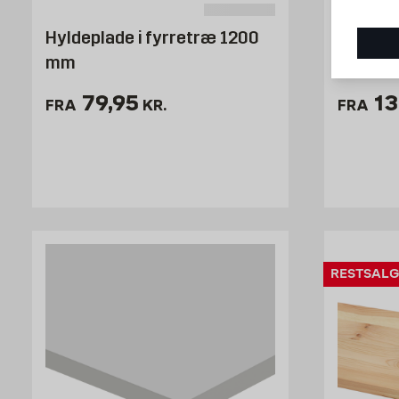
Hyldeplade i fyrretræ 1200
Hyldepl
mm
1800m
Pris 79.95 kr. /stk
Pr
79,95
13
FRA
KR.
FRA
RESTSALG