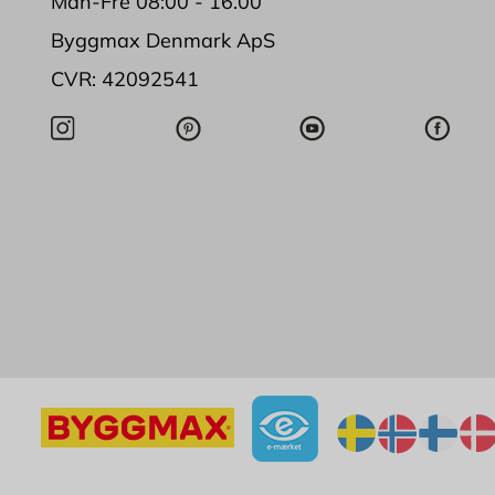
Man-Fre 08:00 - 16.00
Byggmax Denmark ApS
CVR: 42092541