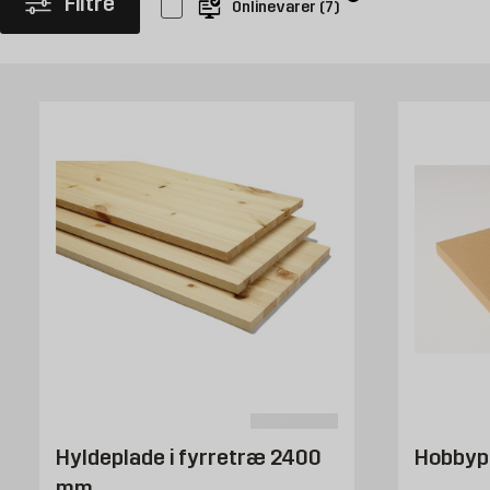
Filtre
Onlinevarer
(
7
)
Det er ofte en god idé at vælge hylder, der kan udbygges, når d
dine opbevaringsløsninger, er det let for eksempel at male hylde
forskellige typer rum. Hos os finder du også komplette lagerreol
hyldesystemer flotte og nemme at få på plads.
Byg din egen bogreol
Vil du bygge din helt egen bogreol, kan du tage et kig på vores 
dine ønsker og gøre den pladsbygget og malet ind som en del af
Se vores guide til, hvordan du kan bygge din egen opbevaringsh
Køb hylder og reoler hos Byggmax
Hylder skaber orden i hjemmet og er nemme at montere. Vi har s
Hyldeplade i fyrretræ 2400
Hobbyp
mm