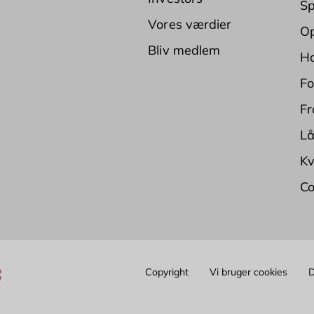
Sp
Vores værdier
Op
Bliv medlem
Ha
Fo
Fr
Lå
Kv
Co
Copyright
Vi bruger cookies
D