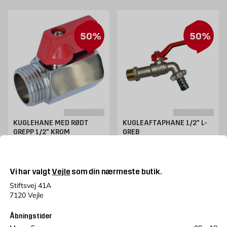
50%
50%
KUGLEHANE MED RØDT
KUGLEAFTAPHANE 1/2" L-
GREPP 1/2" KROM
GREB
Gammel pris 25.95 kr. /stk
Gammel pris 98.95 kr. /stk
25,95
KR.
98,95
KR.
Tilbudspris 12.98 kr. /stk
Tilbudspris 49.48 kr. /stk
12,98
49,48
KR.
KR.
Vi har valgt
Vejle
som din nærmeste butik.
Læg i kurv
Udsolgt i den valgte butik
Stiftsvej 41A
7120 Vejle
Åbningstider