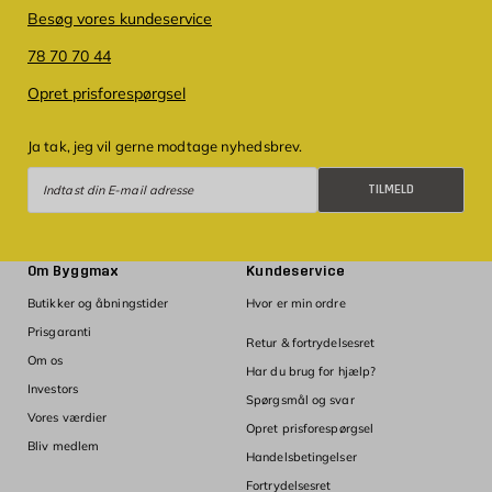
Besøg vores kundeservice
78 70 70 44
Opret prisforespørgsel
Ja tak, jeg vil gerne modtage nyhedsbrev.
Tilmeld
TILMELD
Om Byggmax
Kundeservice
Butikker og åbningstider
Hvor er min ordre
Prisgaranti
Retur & fortrydelsesret
Om os
Har du brug for hjælp?
Investors
Spørgsmål og svar
Vores værdier
Opret prisforespørgsel
Bliv medlem
Handelsbetingelser
Fortrydelsesret