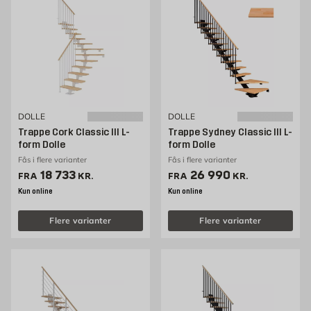
DOLLE
DOLLE
Trappe Cork Classic III L-
Trappe Sydney Classic III L-
form Dolle
form Dolle
Fås i flere varianter
Fås i flere varianter
Pris 18733 kr. /stk
Pris 26990 kr. /stk
18 733
26 990
FRA
KR.
FRA
KR.
Kun online
Kun online
Flere varianter
Flere varianter