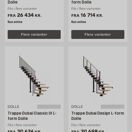
Dolle
form Dolle
Fås i flere varianter
Fås i flere varianter
Pris 26434 kr. /stk
Pris 16714 kr. /stk
26 434
16 714
FRA
KR.
FRA
KR.
Kun online
Kun online
Flere varianter
Flere varianter
DOLLE
DOLLE
Trappe Dubai Classic III L-
Trappe Dubai Design L-form
form Dolle
Dolle
Fås i flere varianter
Fås i flere varianter
Pris 30626 kr. /stk
Pris 30698 kr. /stk
30 626
30 698
FRA
KR.
FRA
KR.