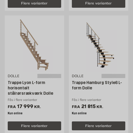
Flere varianter
Flere varianter
DOLLE
DOLLE
Trappe Lyon L-form
Trappe Hamburg Style6 L-
horisontalt
form Dolle
stålrørsrækværk Dolle
Fås i flere varianter
Fås i flere varianter
Pris 17999 kr. /stk
Pris 21815 kr. /stk
17 999
21 815
FRA
KR.
FRA
KR.
Kun online
Kun online
Flere varianter
Flere varianter