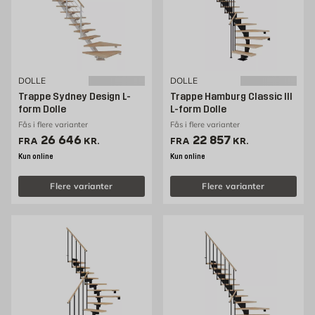
DOLLE
DOLLE
Trappe Sydney Design L-
Trappe Hamburg Classic III
form Dolle
L-form Dolle
Fås i flere varianter
Fås i flere varianter
Pris 26646 kr. /stk
Pris 22857 kr. /stk
26 646
22 857
FRA
KR.
FRA
KR.
Kun online
Kun online
Flere varianter
Flere varianter