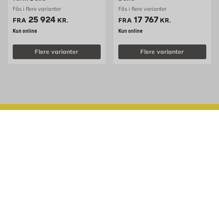
Fås i flere varianter
Fås i flere varianter
Pris 25924 kr. /stk
Pris 17767 kr. /stk
25 924
17 767
FRA
KR.
FRA
KR.
Kun online
Kun online
Flere varianter
Flere varianter
HAR DU NOGLE SPØRGSMÅL ELLER BRUG FOR HJÆLP?
Besøg vores kundeservice
78 70 70 44
Opret prisforespørgsel
Ja tak, jeg vil gerne modtage nyhedsbrev.
Tilmeld
TILMELD