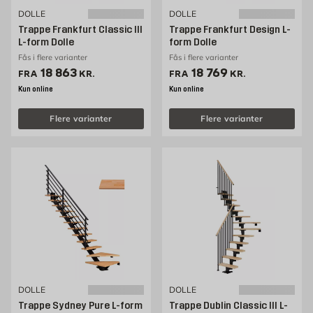
DOLLE
DOLLE
Trappe Frankfurt Classic III
Trappe Frankfurt Design L-
L-form Dolle
form Dolle
Fås i flere varianter
Fås i flere varianter
Pris 18863 kr. /stk
Pris 18769 kr. /stk
18 863
18 769
FRA
KR.
FRA
KR.
Kun online
Kun online
Flere varianter
Flere varianter
DOLLE
DOLLE
Trappe Sydney Pure L-form
Trappe Dublin Classic III L-