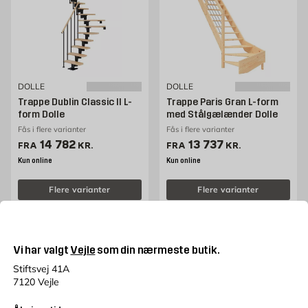
DOLLE
DOLLE
Trappe Dublin Classic II L-
Trappe Paris Gran L-form
form Dolle
med Stålgælænder Dolle
Fås i flere varianter
Fås i flere varianter
Pris 14782 kr. /stk
Pris 13737 kr. /stk
14 782
13 737
FRA
KR.
FRA
KR.
Kun online
Kun online
Flere varianter
Flere varianter
Vi har valgt
Vejle
som din nærmeste butik.
Stiftsvej 41A
7120 Vejle