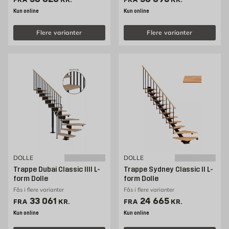
Kun online
Kun online
Flere varianter
Flere varianter
DOLLE
DOLLE
Trappe Dubai Classic IIII L-
Trappe Sydney Classic II L-
form Dolle
form Dolle
Fås i flere varianter
Fås i flere varianter
Pris 33061 kr. /stk
Pris 24665 kr. /stk
33 061
24 665
FRA
KR.
FRA
KR.
Kun online
Kun online