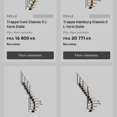
DOLLE
DOLLE
Trappe Cork Classic II L-
Trappe Hamburg Classic II
form Dolle
L-form Dolle
Fås i flere varianter
Fås i flere varianter
Pris 16800 kr. /stk
Pris 20771 kr. /stk
16 800
20 771
FRA
KR.
FRA
KR.
Kun online
Kun online
Flere varianter
Flere varianter