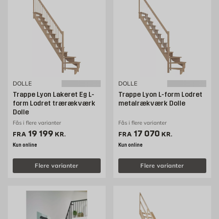
DOLLE
DOLLE
Trappe Lyon Lakeret Eg L-
Trappe Lyon L-form Lodret
form Lodret trærækværk
metalrækværk Dolle
Dolle
Fås i flere varianter
Fås i flere varianter
Pris 19199 kr. /stk
Pris 17070 kr. /stk
19 199
17 070
FRA
KR.
FRA
KR.
Kun online
Kun online
Flere varianter
Flere varianter