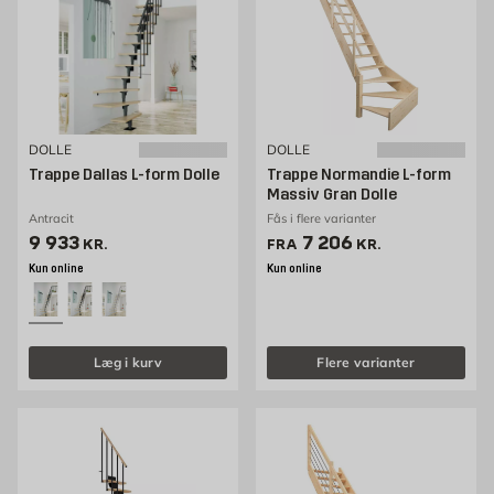
DOLLE
DOLLE
Trappe Dallas L-form Dolle
Trappe Normandie L-form
Massiv Gran Dolle
Antracit
Fås i flere varianter
Pris 9933 kr. /stk
Pris 7206 kr. /stk
9 933
7 206
KR.
FRA
KR.
Kun online
Kun online
Læg i kurv
Flere varianter