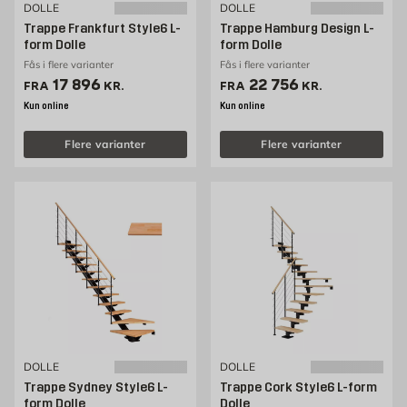
DOLLE
DOLLE
Trappe Frankfurt Style6 L-
Trappe Hamburg Design L-
form Dolle
form Dolle
Fås i flere varianter
Fås i flere varianter
Pris 17896 kr. /stk
Pris 22756 kr. /stk
17 896
22 756
FRA
KR.
FRA
KR.
Kun online
Kun online
Flere varianter
Flere varianter
DOLLE
DOLLE
Trappe Sydney Style6 L-
Trappe Cork Style6 L-form
form Dolle
Dolle