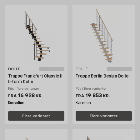
DOLLE
DOLLE
Trappe Frankfurt Classic II
Trappe Berlin Design Dolle
L-form Dolle
Fås i flere varianter
Fås i flere varianter
Pris 16928 kr. /stk
Pris 19853 kr. /stk
16 928
19 853
FRA
KR.
FRA
KR.
Kun online
Kun online
Flere varianter
Flere varianter