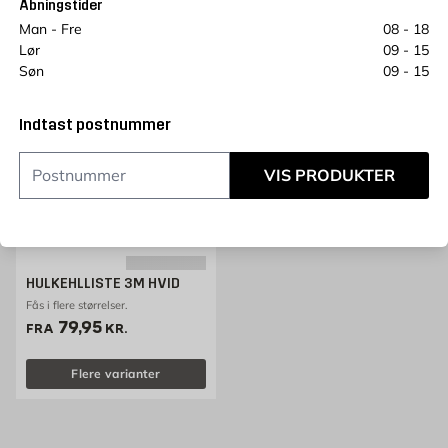
Åbningstider
Flere varianter
Flere varianter
Man - Fre
08 - 18
Lør
09 - 15
Søn
09 - 15
Indtast postnummer
VIS PRODUKTER
HULKEHLLISTE 3M HVID
Fås i flere størrelser.
Pris 79.95 kr. /stk
79,95
FRA
KR.
Flere varianter