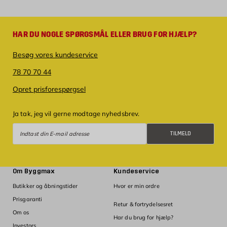
HAR DU NOGLE SPØRGSMÅL ELLER BRUG FOR HJÆLP?
Besøg vores kundeservice
78 70 70 44
Opret prisforespørgsel
Ja tak, jeg vil gerne modtage nyhedsbrev.
Tilmeld
TILMELD
Om Byggmax
Kundeservice
Butikker og åbningstider
Hvor er min ordre
Prisgaranti
Retur & fortrydelsesret
Om os
Har du brug for hjælp?
Investors