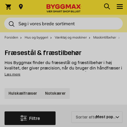
Skip to Content
Søg
Indkøbskurv
Søg
Forsiden
Hus og byggeri
Værktøj og maskiner
Maskintilbehør
Fr
Fræsestål & fræstilbehør
Hos Byggmax finder du fræsestål og fræstilbehør i høj
kvalitet, der giver præcision, når du bruger din håndfræser i
byggeprojekter. Vores sortiment byder på et bredt udvalg
Læs mere
af slidstærke fræsestål og specialtilbehør, der passer til
forskellige materialer og typer af fræsearbejde.
Hulskælfræser
Notskærer
Køb fræsestål og fræstilbehør hos Byggmax
Velkommen til at se nærmere på vores udvalg af fræsestål,
som du nemt kan købe hos Byggmax. Kig forbi din
nærmeste Byggmax-butik, eller se her online, hvilke
Sorter efter:
fræstilbehør vi kan tilbyde.
Filtre