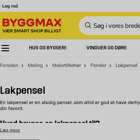
Skip to Content
Log ind
Søg
HUS OG BYGGERI
VINDUER OG DØRE
Forsiden
Maling
Malertilbehør
Pensler
Lakpensel
Lakpensel
En lakpensel er en alsidig pensel, som altid er god at have der
din favorit.
Hvad bruges en lakpensel til?
Læs mere
Lakpenslen kan bruges til meget og er derfor god at have i sin p
overflade. Det er egenskaber, som er nyttige ved mange maleopga