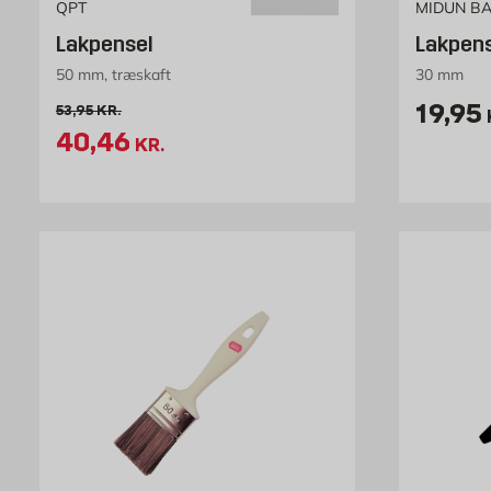
QPT
MIDUN BA
Lakpensel
Lakpens
50 mm, træskaft
30 mm
Pris 1
19,95
Gammel pris 53.95 kr. /stk
53,95
KR.
Tilbudspris 40.46 kr. /stk
40,46
KR.