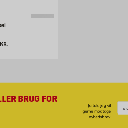
sel
9.95 kr. /stk
KR.
LLER BRUG FOR
Tilm
Ja tak, jeg vil
gerne modtage
nyhedsbrev.