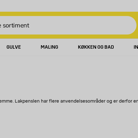
GULVE
MALING
KØKKEN OG BAD
I
hjemme. Lakpenslen har flere anvendelsesområder og er derfor en
enselsamling. Det, der kendetegner en lakpensel, er, at den har 
ver. En lakpensel bruges især til maling af træværk, for eksemp