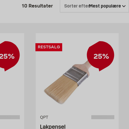
ar en lakpensel derhjemme. Husk at rengøre din lakpensel
Produktliste er opdateret: 10 Re
10
Resultater
Sorter efter:
dt udvalg af lakpensler i forskellige størrelser. Vælg en
RESTSALG
25%
25%
QPT
Lakpensel