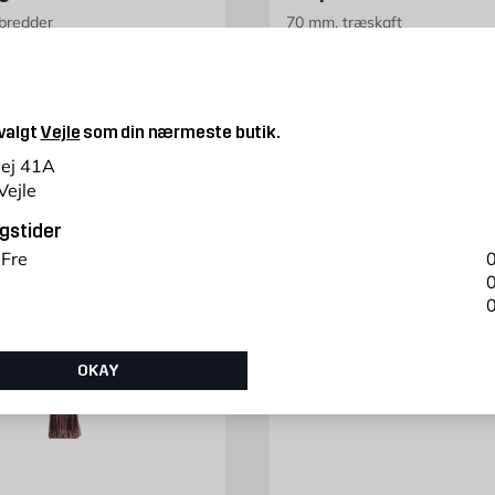
 bredder
70 mm, træskaft
is 9.95 kr. /stk
95
Gammel pris 63.95 kr. /stk
63,95
KR.
KR.
Tilbudspris 47.9
47,96
KR.
 valgt
Vejle
som din nærmeste butik.
vej 41A
Vejle
gstider
 Fre
0
0
0
OKAY