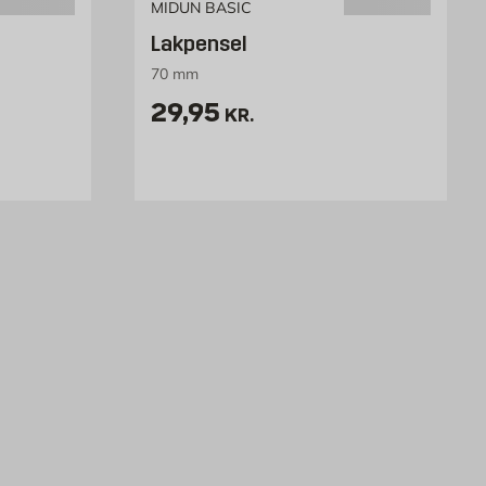
MIDUN BASIC
Lakpensel
70 mm
stk
Pris 29.95 kr. /stk
29,95
KR.