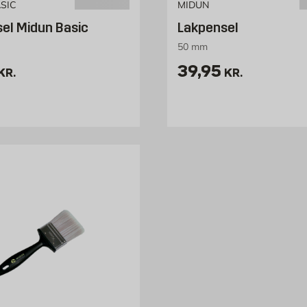
SIC
MIDUN
el Midun Basic
Lakpensel
50 mm
9.95 kr. /stk
Pris 39.95 kr. /
39,95
KR.
KR.