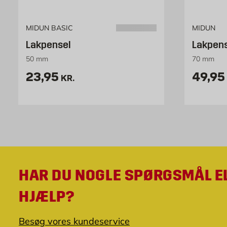
MIDUN BASIC
MIDUN
Lakpensel
Lakpen
50 mm
70 mm
Pris 23.95 kr. /stk
Pris 4
23,95
49,95
KR.
HAR DU NOGLE SPØRGSMÅL E
HJÆLP?
Besøg vores kundeservice