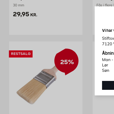
30 mm
Fås i flere
Pris 29.95 kr. /stk
Pr
29,95
9,
KR.
FRA
Vi har
Stifts
7120 
Åbnin
RESTSALG
Man -
25%
Lør
Søn