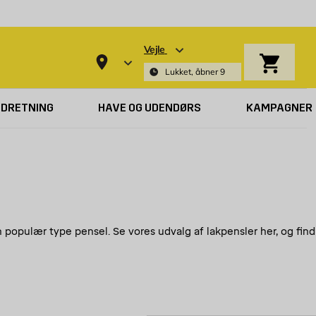
Vejle
Indkøbsk
Lukket, åbner 9
NDRETNING
HAVE OG UDENDØRS
KAMPAGNER
 populær type pensel. Se vores udvalg af lakpensler her, og find
en god farveoptagelse, giver høj præcision og en fin, glat
vinduer
el lister,
, døre og møbler. Den bruges dog også ofte