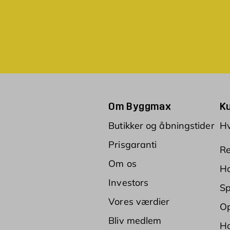
Om Byggmax
K
Butikker og åbningstider
Hv
Prisgaranti
Re
Om os
Ha
Investors
Sp
Vores værdier
Op
Bliv medlem
Ha