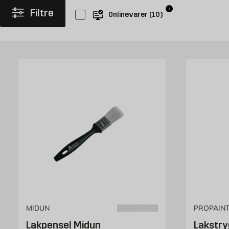
som supplement ved maling af gulve, vægge, lofter og facader. K
i
Filtre
Onlinevarer
(
10
)
bagefter, så du er klar, når det næste maleprojekt melder sig.
Køb lakpensler af høj kvalitet hos Byggm
Indimellem skal både detaljer og større flader i hjemmet males, 
lakpensel, der passer til dine behov, og bestil hurtigt og nemt 
MIDUN
PROPAIN
Lakpensel Midun
Lakstry