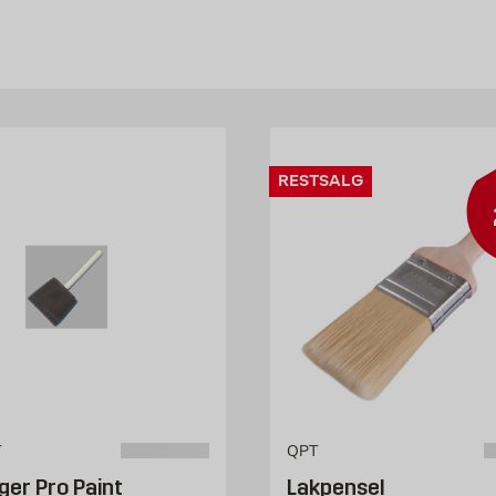
ort sagt er du godt rustet til flere typer malearbejde, når du h
ax
og så er det godt at have en lakpensel. Hos Byggmax har vi et bre
her på vores hjemmeside.
RESTSALG
T
QPT
ger Pro Paint
Lakpensel