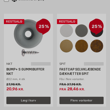
RESTSALG
RESTSALG
25%
25%
NKT
SPIT
BUMP+ S GUMMIBUFFER
FASTCAP SELVKLÆBENDE
NKT
DÆKHÆTTER SPIT
Ø22 mm, 4 stk
Fås i flere varianter.
Gammel pris 27.95 kr. /stk
Gammel pris 37.95 kr. /stk
27,95
KR.
FRA
37,95
KR.
Tilbudspris 20.96 kr. /stk
Tilbudspris 28.46 kr. 
20,96
28,46
KR.
FRA
KR.
Læg i kurv
Flere varianter