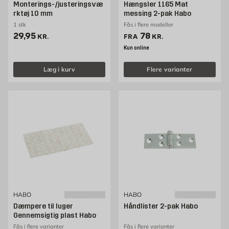
Monterings-/justeringsvæ
Hængsler 1165 Mat
rktøj 10 mm
messing 2-pak Habo
1 stk
Fås i flere modeller
Pris 29.95 kr. /stk
Pris 78 kr. /stk
29,95
78
KR.
FRA
KR.
Kun online
Læg i kurv
Flere varianter
HABO
HABO
Dæmpere til luger
Håndlister 2-pak Habo
Gennemsigtig plast Habo
Fås i flere varianter
Fås i flere varianter