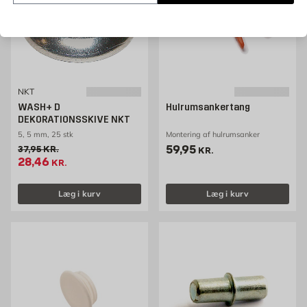
NKT
WASH+ D
Hulrumsankertang
DEKORATIONSSKIVE NKT
5, 5 mm, 25 stk
Montering af hulrumsanker
Pris 59.95 kr. /stk
59,95
Gammel pris 37.95 kr. /stk
37,95
KR.
KR.
Tilbudspris 28.46 kr. /stk
28,46
KR.
Læg i kurv
Læg i kurv