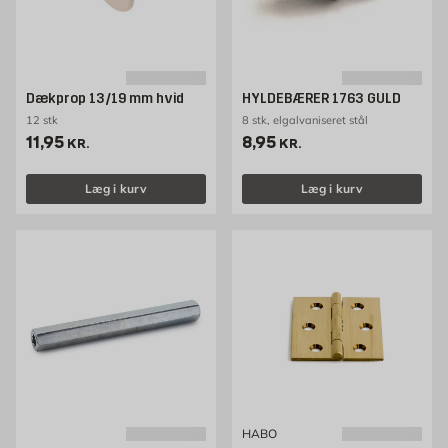
Dækprop 13/19 mm hvid
HYLDEBÆRER 1763 GULD
12 stk
8 stk, elgalvaniseret stål
Pris 11.95 kr. /stk
Pris 8.95 kr. /stk
11,95
8,95
KR.
KR.
Læg i kurv
Læg i kurv
HABO