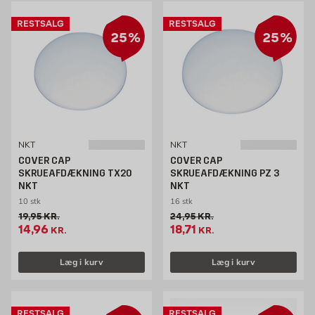
RESTSALG
RESTSALG
25%
25%
NKT
NKT
COVER CAP
COVER CAP
SKRUEAFDÆKNING TX20
SKRUEAFDÆKNING PZ 3
NKT
NKT
10 stk
16 stk
Gammel pris 19.95 kr. /stk
Gammel pris 24.95 kr. /stk
19,95
KR.
24,95
KR.
Tilbudspris 14.96 kr. /stk
Tilbudspris 18.71 kr. /stk
14,96
18,71
KR.
KR.
Læg i kurv
Læg i kurv
RESTSALG
RESTSALG