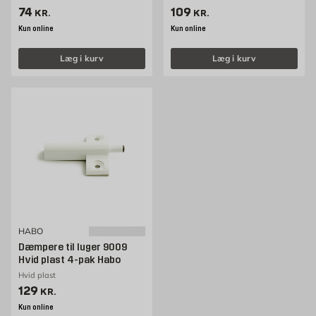
Pris 74 kr. /stk
Pris 109 kr. /stk
74
109
KR.
KR.
Kun online
Kun online
Læg i kurv
Læg i kurv
HABO
Dæmpere til luger 9009
Hvid plast 4-pak Habo
Hvid plast
Pris 129 kr. /stk
129
KR.
Kun online