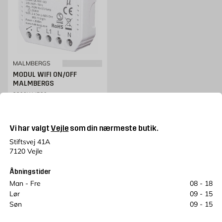
MALMBERGS
MODUL WIFI ON/OFF
MALMBERGS
2300W, IP20
Pris 199 kr. /stk
199
KR.
Vi har valgt
Vejle
som din nærmeste butik.
Udsolgt i den valgte butik
Stiftsvej 41A
7120 Vejle
Åbningstider
Man - Fre
08 - 18
Lør
09 - 15
Søn
09 - 15