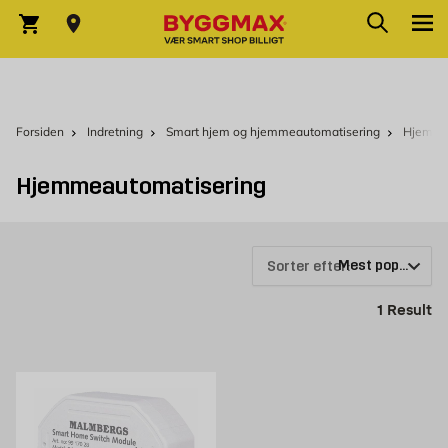
Skip to Content
Søg
Indkøbskurv
Forsiden
Indretning
Smart hjem og hjemmeautomatisering
Hjemme
Hjemmeautomatisering
Sorter efter:
Pr
1
Result