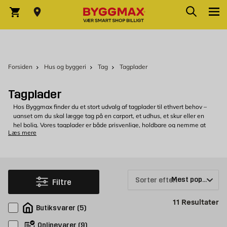
Skip to Content
Søg
Indkøbskurv
Forsiden
Hus og byggeri
Tag
Tagplader
Tagplader
Hos Byggmax finder du et stort udvalg af tagplader til ethvert behov –
uanset om du skal lægge tag på en carport, et udhus, et skur eller en
hel bolig. Vores tagplader er både prisvenlige, holdbare og nemme at
Læs mere
montere, hvilket gør dem populære til både private og professionelle
projekter.
Vælg mellem flere materialetyper som plast, bitumen og stål – og find
tagplader i netop det format og den farve, der passer til dit projekt. Vi
har løsninger til både midlertidige overdækninger og permanente tage,
Sorter efter:
som skal holde i mange år frem.
Filtre
Pr
11
Resultater
Butiksvarer
(
5
)
Funktionelle tagplader i mange materialer
Onlinevarer
(
9
)