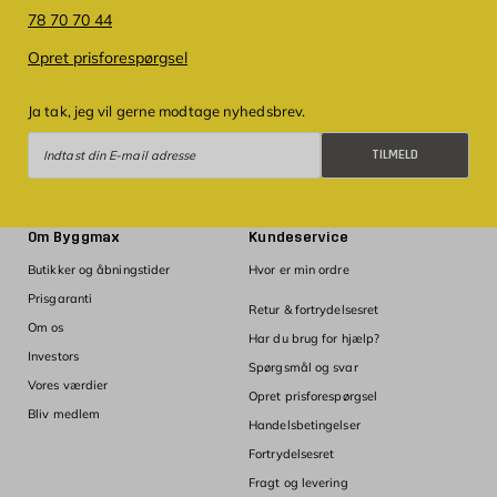
78 70 70 44
Opret prisforespørgsel
Ja tak, jeg vil gerne modtage nyhedsbrev.
Tilmeld
TILMELD
Om Byggmax
Kundeservice
Butikker og åbningstider
Hvor er min ordre
Prisgaranti
Retur & fortrydelsesret
Om os
Har du brug for hjælp?
Investors
Spørgsmål og svar
Vores værdier
Opret prisforespørgsel
Bliv medlem
Handelsbetingelser
Fortrydelsesret
Fragt og levering