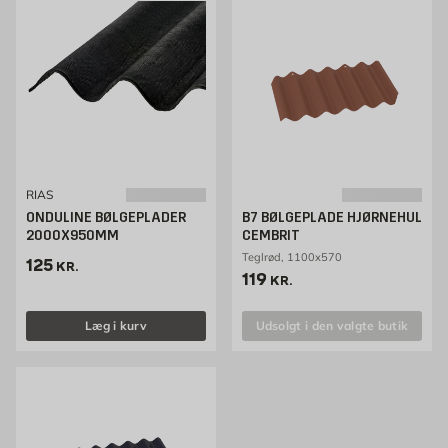
RIAS
ONDULINE BØLGEPLADER
B7 BØLGEPLADE HJØRNEHUL
2000X950MM
CEMBRIT
Teglrød, 1100x570
Pris 125 kr. /stk
125
KR.
Pris 119 kr. /stk
119
KR.
Læg i kurv
Udsolgt i den valgte butik