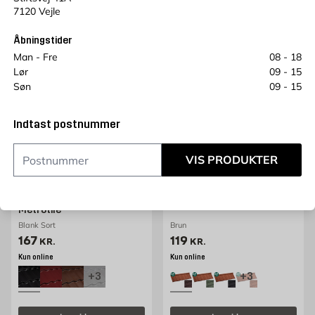
7120 Vejle
Åbningstider
Man - Fre
08 - 18
Lør
09 - 15
Søn
09 - 15
Indtast postnummer
VIS PRODUKTER
METROTILE
METROTILE
Ståltag X-Bond Prestige
Ståltag Shake Quartz - 2,15
Aco - 1,94 stk/m2
stk/m2 Metrotile
Metrotile
Blank Sort
Brun
Pris 167 kr. /stk
Pris 119 kr. /stk
167
119
KR.
KR.
Kun online
Kun online
+3
+3