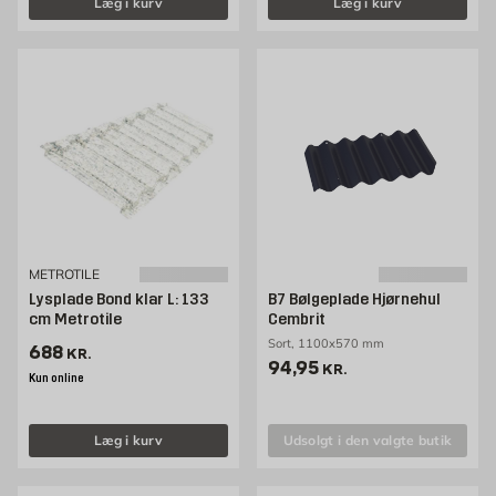
Læg i kurv
Læg i kurv
METROTILE
Lysplade Bond klar L: 133
B7 Bølgeplade Hjørnehul
cm Metrotile
Cembrit
Sort, 1100x570 mm
Pris 688 kr. /stk
688
KR.
Pris 94.95 kr. /stk
94,95
KR.
Kun online
Læg i kurv
Udsolgt i den valgte butik