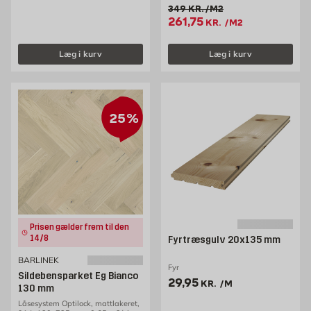
Gammel pris 349 kr. /m2
349
KR.
/M2
Tilbudspris 261.75 kr. /m2
261,75
KR.
/M2
Læg i kurv
Læg i kurv
25%
Prisen gælder frem til den
14/8
Fyrtræsgulv 20x135 mm
BARLINEK
Fyr
Sildebensparket Eg Bianco
Pris 29.95 kr. /m
29,95
KR.
/M
130 mm
Låsesystem Optilock, mattlakeret,