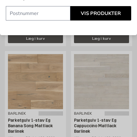
Softgrey Mattlack Barlinek
Pris 309 kr. /m2
309
KR.
/M2
Kliksystem 5G, 14x180x1800mm,
Slidlag 2,5mm, 2,26m2/pakke
VIS PRODUKTER
Gammel pris 399 kr. /m2
399
KR.
/M2
Tilbudspris 299.25 kr. /m2
299,25
KR.
/M2
Læg i kurv
Læg i kurv
BARLINEK
BARLINEK
Parketgulv 1-stav Eg
Parketgulv 1-stav Eg
Banana Song Mattlack
Cappuccino Mattlack
Barlinek
Barlinek