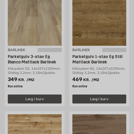
BARLINEK
BARLINEK
Parketgulv 3-stav Eg
Parketgulv 1-stav Eg Still
Bianco Mattlack Barlinek
Mattlack Barlinek
Kliksystem 5G, 14x207x2200mm,
Kliksystem 5G, 14x207x2200mm,
Slidlag 3,2mm, 3,18m2/pakke
Slidlag 3,2mm, 3,18m2/pakke
Pris 349 kr. /m2
Pris 469 kr. /m2
349
469
KR.
/M2
KR.
/M2
Kun online
Kun online
Læg i kurv
Læg i kurv