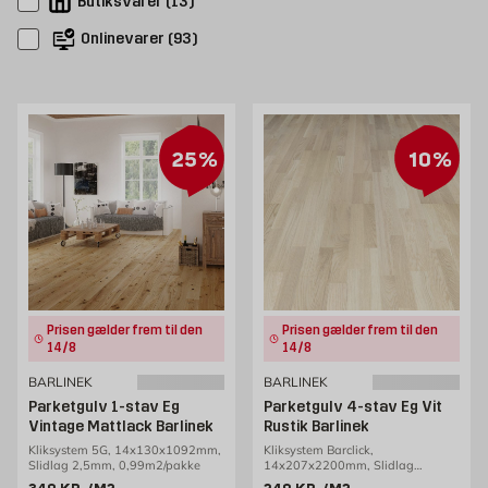
Butiksvarer
(
13
)
Onlinevarer
(
93
)
25%
10%
Prisen gælder frem til den
Prisen gælder frem til den
14/8
14/8
BARLINEK
BARLINEK
Parketgulv 1-stav Eg
Parketgulv 4-stav Eg Vit
Vintage Mattlack Barlinek
Rustik Barlinek
Kliksystem 5G, 14x130x1092mm,
Kliksystem Barclick,
Slidlag 2,5mm, 0,99m2/pakke
14x207x2200mm, Slidlag
2,5mm, 3,18m2/pakke
Gammel pris 349 kr. /m2
Gammel pris 249 kr. /m2