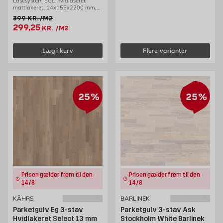
Låsesystem 5Gc, hvidlaseret
mattlakeret, 14x155x2200 mm,
2,26 m2/pk
Gammel pris 399 kr. /m2
399
KR.
/M2
Tilbudspris 299.25 kr. /m2
299,25
KR.
/M2
Læg i kurv
Flere varianter
25%
25%
Prisen gælder frem til den
Prisen gælder frem til den
14/8
14/8
KÄHRS
BARLINEK
Parketgulv Eg 3-stav
Parketgulv 3-stav Ask
Hvidlakeret Select 13 mm
Stockholm White Barlinek