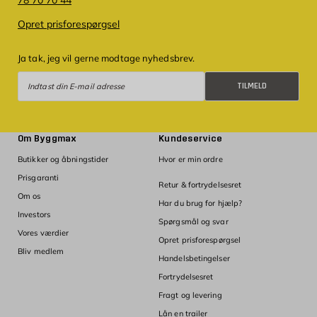
Opret prisforespørgsel
Ja tak, jeg vil gerne modtage nyhedsbrev.
Tilmeld
TILMELD
Om Byggmax
Kundeservice
Butikker og åbningstider
Hvor er min ordre
Prisgaranti
Retur & fortrydelsesret
Om os
Har du brug for hjælp?
Investors
Spørgsmål og svar
Vores værdier
Opret prisforespørgsel
Bliv medlem
Handelsbetingelser
Fortrydelsesret
Fragt og levering
Lån en trailer