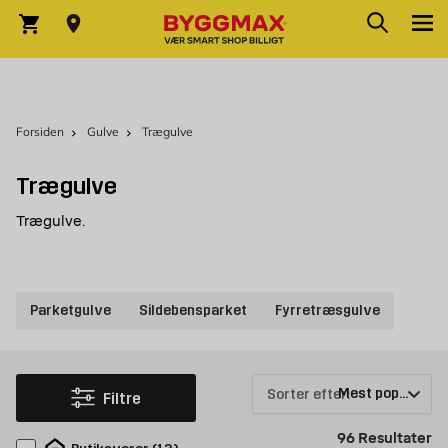
Skip to Content
Søg
Indkøbskurv
Forsiden
Gulve
Trægulve
Trægulve
Trægulve.
Parketgulve
Sildebensparket
Fyrretræsgulve
Sorter efter:
Filtre
Pr
96
Resultater