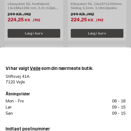
Låsesystem 5G, hvidlakeret,
Kliksystem 5G, 14x207x2200mm,
13x188x2266 mm, 3,41 m2/pk,
Slidlag 3,2mm, 3,18m2/pakke
Kährs
Gammel pris 299 kr. /m2
Gammel pris 299 kr. /m2
299
KR.
/M2
299
KR.
/M2
Tilbudspris 224.25 kr. /m2
Tilbudspris 224.25 kr. /m
224,25
224,25
KR.
/M2
KR.
/M2
Læg i kurv
Læg i kurv
25%
Vi har valgt
Vejle
som din nærmeste butik.
Stiftsvej 41A
7120 Vejle
Åbningstider
Man - Fre
08 - 18
BARLINEK
Prisen gælder frem til den
Lør
09 - 15
14/8
Parketgulv 1-stav Eg
Søn
09 - 15
Country Barlinek
BARLINEK
Kliksystem 5G, 14x180x1800mm,
Parketgulv 1-stav Eg
Slidlag 2,5mm, 2,26m2/pakke
Indtast postnummer