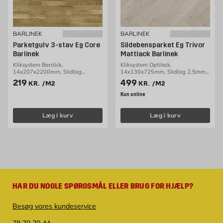
BARLINEK
BARLINEK
Parketgulv 3-stav Eg Core
Sildebensparket Eg Trivor
Barlinek
Mattlack Barlinek
Kliksystem Barclick,
Kliksystem Optilock,
14x207x2200mm, Slidlag
14x130x725mm, Slidlag 2,5mm,
2,5mm, 3,18m2/pakke
0,65m2/pakke
Pris 219 kr. /m2
Pris 499 kr. /m2
219
499
KR.
/M2
KR.
/M2
Kun online
Læg i kurv
Læg i kurv
HAR DU NOGLE SPØRGSMÅL ELLER BRUG FOR HJÆLP?
Besøg vores kundeservice
78 70 70 44