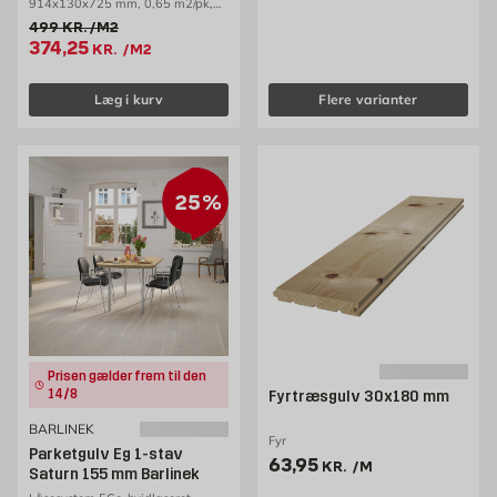
914x130x725 mm, 0,65 m2/pk,
Barlinek
Gammel pris 499 kr. /m2
499
KR.
/M2
Tilbudspris 374.25 kr. /m2
374,25
KR.
/M2
Læg i kurv
Flere varianter
25%
Prisen gælder frem til den
14/8
Fyrtræsgulv 30x180 mm
BARLINEK
Fyr
Parketgulv Eg 1-stav
Pris 63.95 kr. /m
63,95
KR.
/M
Saturn 155 mm Barlinek