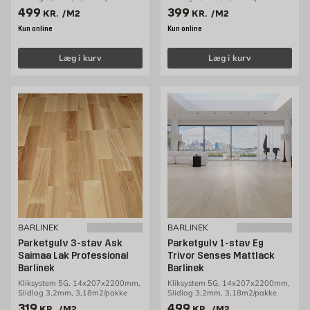
Pris 499 kr. /m2
Pris 399 kr. /m2
499
399
KR.
/M2
KR.
/M2
Kun online
Kun online
Læg i kurv
Læg i kurv
BARLINEK
BARLINEK
Parketgulv 3-stav Ask
Parketgulv 1-stav Eg
Saimaa Lak Professional
Trivor Senses Mattlack
Barlinek
Barlinek
Kliksystem 5G, 14x207x2200mm,
Kliksystem 5G, 14x207x2200mm,
Slidlag 3,2mm, 3,18m2/pakke
Slidlag 3,2mm, 3,18m2/pakke
Pris 319 kr. /m2
Pris 499 kr. /m2
319
499
KR.
/M2
KR.
/M2