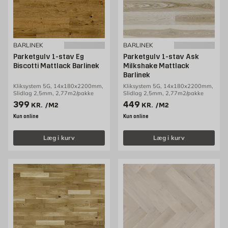
BARLINEK
BARLINEK
Parketgulv 1-stav Eg
Parketgulv 1-stav Ask
Biscotti Mattlack Barlinek
Milkshake Mattlack
Barlinek
Kliksystem 5G, 14x180x2200mm,
Kliksystem 5G, 14x180x2200mm,
Slidlag 2,5mm, 2,77m2/pakke
Slidlag 2,5mm, 2,77m2/pakke
Pris 399 kr. /m2
Pris 449 kr. /m2
399
449
KR.
/M2
KR.
/M2
Kun online
Kun online
Læg i kurv
Læg i kurv