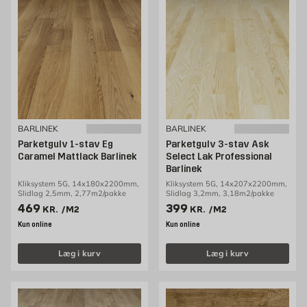
BARLINEK
BARLINEK
Parketgulv 1-stav Eg
Parketgulv 3-stav Ask
Caramel Mattlack Barlinek
Select Lak Professional
Barlinek
Kliksystem 5G, 14x180x2200mm,
Kliksystem 5G, 14x207x2200mm,
Slidlag 2,5mm, 2,77m2/pakke
Slidlag 3,2mm, 3,18m2/pakke
Pris 469 kr. /m2
Pris 399 kr. /m2
469
399
KR.
/M2
KR.
/M2
Kun online
Kun online
Læg i kurv
Læg i kurv