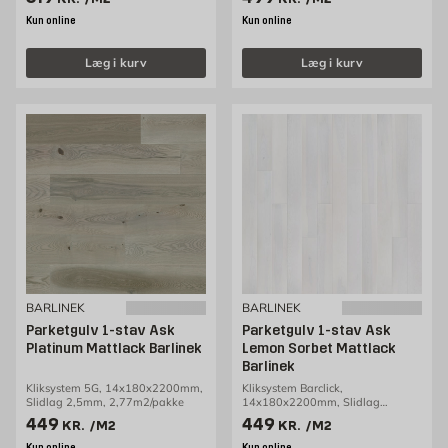
Kun online
Kun online
Læg i kurv
Læg i kurv
BARLINEK
BARLINEK
Parketgulv 1-stav Ask
Parketgulv 1-stav Ask
Platinum Mattlack Barlinek
Lemon Sorbet Mattlack
Barlinek
Kliksystem 5G, 14x180x2200mm,
Kliksystem Barclick,
Slidlag 2,5mm, 2,77m2/pakke
14x180x2200mm, Slidlag
2,5mm, 2,77m2/pakke
Pris 449 kr. /m2
Pris 449 kr. /m2
449
449
KR.
/M2
KR.
/M2
Kun online
Kun online