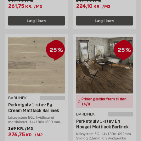
349
KR.
/M2
249
KR.
/M2
Tilbudspris 261.75 kr. /m2
Tilbudspris 224.1 kr. /m2
261,75
224,10
KR.
/M2
KR.
/M2
Læg i kurv
Læg i kurv
25%
25%
BARLINEK
Prisen gælder frem til den
14/8
Parketgulv 1-stav Eg
Cream Mattlack Barlinek
BARLINEK
Låsesystem 5Gc, hvidlaseret
Parketgulv 1-stav Eg
mattlakeret, 14x180x1800 mm,
2,26 m2/pk, Barlinek
Nougat Mattlack Barlinek
Gammel pris 369 kr. /m2
369
KR.
/M2
Tilbudspris 276.75 kr. /m2
276,75
Kliksystem 5G, 14x130x1092mm,
KR.
/M2
Slidlag 2,5mm, 0,99m2/pakke