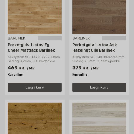
BARLINEK
BARLINEK
Parketgulv 1-stav Eg
Parketgulv 1-stav Ask
Cheer Mattlack Barlinek
Hazelnut Olie Barlinek
Kliksystem 5G, 14x207x2200mm,
Kliksystem 5G, 14x180x2200mm,
Slidlag 3,2mm, 3,18m2/pakke
Slidlag 2,5mm, 2,77m2/pakke
Pris 469 kr. /m2
Pris 379 kr. /m2
469
379
KR.
/M2
KR.
/M2
Kun online
Kun online
Læg i kurv
Læg i kurv