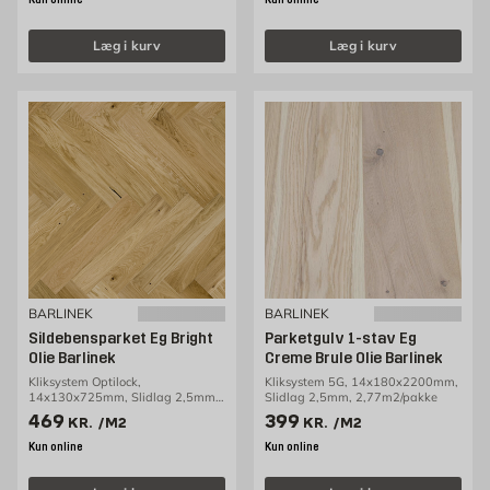
Læg i kurv
Læg i kurv
BARLINEK
BARLINEK
Sildebensparket Eg Bright
Parketgulv 1-stav Eg
Olie Barlinek
Creme Brule Olie Barlinek
Kliksystem Optilock,
Kliksystem 5G, 14x180x2200mm,
14x130x725mm, Slidlag 2,5mm,
Slidlag 2,5mm, 2,77m2/pakke
0,65m2/pakke
Pris 469 kr. /m2
Pris 399 kr. /m2
469
399
KR.
/M2
KR.
/M2
Kun online
Kun online