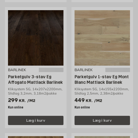
BARLINEK
BARLINEK
Parketgulv 3-stav Eg
Parketgulv 1-stav Eg Mont
Affogato Mattlack Barlinek
Blanc Mattlack Barlinek
Kliksystem 5G, 14x207x2200mm,
Kliksystem 5G, 14x155x2200mm,
Slidlag 3,2mm, 3,18m2/pakke
Slidlag 2,5mm, 2,38m2/pakke
Pris 299 kr. /m2
Pris 449 kr. /m2
299
449
KR.
/M2
KR.
/M2
Kun online
Kun online
Læg i kurv
Læg i kurv