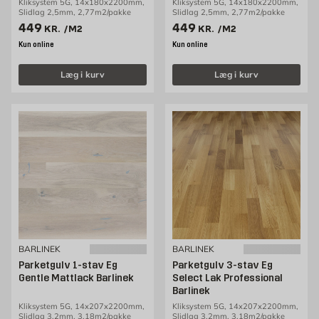
Kliksystem 5G, 14x180x2200mm,
Kliksystem 5G, 14x180x2200mm,
Slidlag 2,5mm, 2,77m2/pakke
Slidlag 2,5mm, 2,77m2/pakke
Pris 449 kr. /m2
Pris 449 kr. /m2
449
449
KR.
/M2
KR.
/M2
Kun online
Kun online
Læg i kurv
Læg i kurv
BARLINEK
BARLINEK
Parketgulv 1-stav Eg
Parketgulv 3-stav Eg
Gentle Mattlack Barlinek
Select Lak Professional
Barlinek
Kliksystem 5G, 14x207x2200mm,
Kliksystem 5G, 14x207x2200mm,
Slidlag 3,2mm, 3,18m2/pakke
Slidlag 3,2mm, 3,18m2/pakke