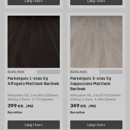
Læg i kurv
Læg i kurv
BARLINEK
BARLINEK
Parketgulv 1-stav Eg
Parketgulv 3-stav Eg
Affogato Mattlack Barlinek
Cappuccino Mattlack
Barlinek
Kliksystem 5G, 14x180x2200mm,
Kliksystem 5G, 14x207x2200mm,
Slidlag 2,5mm, 2,77m2/pakke
Slidlag 3,2mm, 3,18m2/pakke
Pris 399 kr. /m2
Pris 349 kr. /m2
399
349
KR.
/M2
KR.
/M2
Kun online
Kun online
Læg i kurv
Læg i kurv