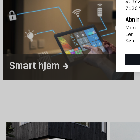
Stifts
7120 
Åbnin
Man -
Lør
Søn
Smart hjem