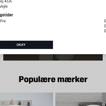
vej 41A
Vejle
gstider
 Fre
0
0
0
OKAY
Alarm og sikkerhed
Populære mærker