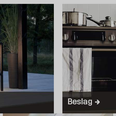
vind
n anden vigtig del, når det gælder indretning og funktion, er
. Du kan gøre det på flere måder: dækkende maling, lasering for 
n indretning op, kan du lave på forskellige måder. Har du vindues
e rigtige materialer til formålet. En meget enkel måde at skabe 
ianter i naturtro udseende fremstillet i polyuretanplast.
l forandre dit hjem. Når du vil tapetsere om, skifte vinduer elle
Beslag