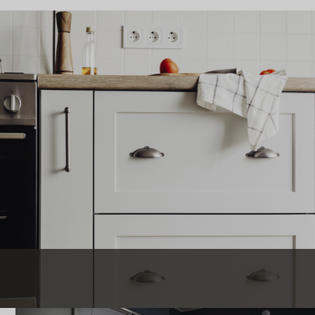
uer
. Vi har dem i mange udførelser, hvis du vil montere nye, men
et naturligt udtryk eller lak uden pigment. Hos Byggmax har vi
karme i træ, kan du nemt male dem. Vil du helt udskifte dine
en markant forandring i indretningen på er at sætte stuk op i
r lægge tæppe, har vi det, du skal bruge. Det behøver ikke være