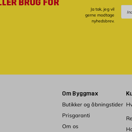
LLER BRUG FOR
Tilm
Ja tak, jeg vil
gerne modtage
nyhedsbrev.
Om Byggmax
K
Butikker og åbningstider
Hv
Prisgaranti
Re
Om os
Ha