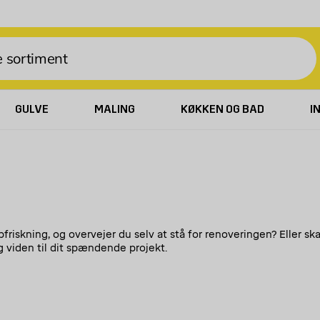
GULVE
MALING
KØKKEN OG BAD
I
 opfriskning, og overvejer du selv at stå for renoveringen? Elle
g viden til dit spændende projekt.
i hos Byggmax det, du skal bruge. Ekstra indendørs belysning er 
paneler i forskellige udførelser. Tag et kig på vores flotte deko