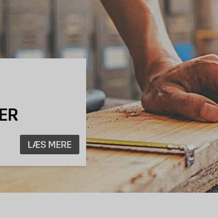
ER
LÆS MERE