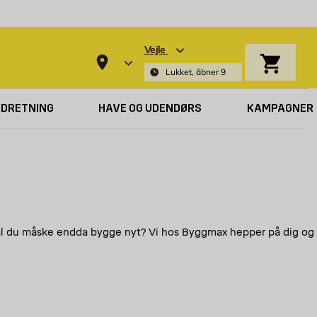
Vejle
Indkøbsk
Lukket, åbner 9
NDRETNING
HAVE OG UDENDØRS
KAMPAGNER
r skal du måske endda bygge nyt? Vi hos Byggmax hepper på dig og
en lille ændring, som kan gøre meget for et rum. Vil du lave
rpanel. Det kan bruges både til at dække væggene i et helt rum og