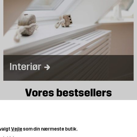
Interiør
Vores bestsellers
Øvrige indretnings-kategorie
 valgt
Vejle
som din nærmeste butik.