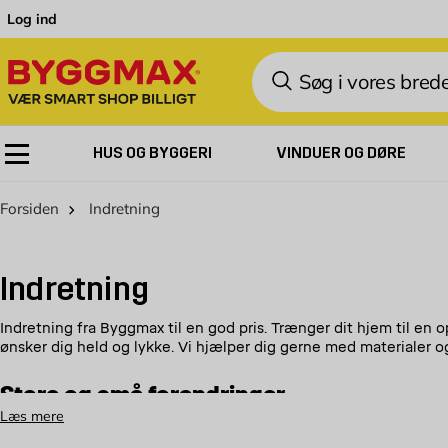
Skip to Content
Log ind
Søg
HUS OG BYGGERI
VINDUER OG DØRE
Forsiden
Indretning
Indretning
Indretning fra Byggmax til en god pris. Trænger dit hjem til en
ønsker dig held og lykke. Vi hjælper dig gerne med materialer o
Store og små forandringer
Læs mere
Uanset om du vil lave små eller store ændringer i hjemmet, har v
større forandringer i et rums indretning, har vi f.eks. indendørs