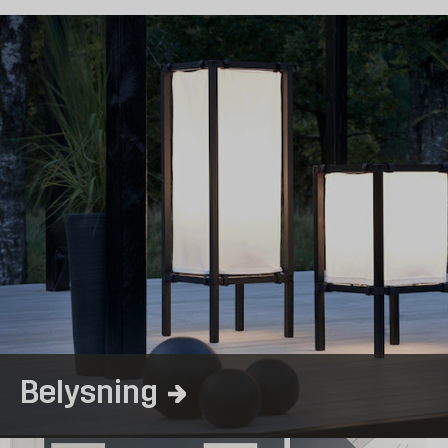
til at skabe en interessant kontrast i form af en kontrastvæg. E
også værktøj og produkter til vinduesrenovering.
Boligindretning, der forandrer dit hjem
At male indendørspaneler kan give en stor forandring i dit hjem
vindueskarme
den maling, du har brug for. Flotte
, som frisker di
nuværende vindueskarme, kan du faktisk lave dine egne. Vi har d
loftet. Lyder det tungt og besværligt? Det er det ikke! Vi har var
Køb indretning hos Byggmax
Hos Byggmax finder du billig indretning i god kvalitet, når du vi
svært at forandre sit hjem – begynd din rejse hos os.
Belysning