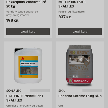
Sokkelpuds Vandtæt Grå
MULTIPUDS 15 KG
20 kg
SKALFLEX
Vandafvisende pudse- og
Pudse- og filtsemørtel
udfyldningsmørtel
Pris 337 kr. /stk
337
KR.
Pris 198 kr. /stk
198
KR.
Læg i kurv
Læg i kurv
SKALFLEX
SIKA
SALTBINDER/PRIMER 5 L
Dansand Kerama 15 kg Sika
SKALFLEX
Grunder til murværk og beton
Grå