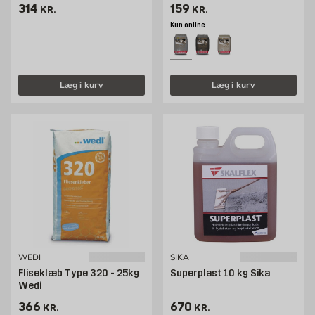
Pris 314 kr. /stk
Pris 128 kr. /stk
314
159
KR.
KR.
Kun online
Læg i kurv
Læg i kurv
WEDI
SIKA
Fliseklæb Type 320 - 25kg
Superplast 10 kg Sika
Wedi
Pris 366 kr. /stk
Pris 670 kr. /stk
366
670
KR.
KR.