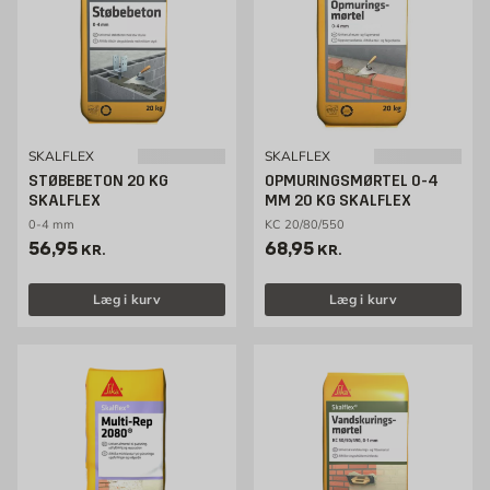
SKALFLEX
SKALFLEX
STØBEBETON 20 KG
OPMURINGSMØRTEL 0-4
SKALFLEX
MM 20 KG SKALFLEX
0-4 mm
KC 20/80/550
Pris 56.95 kr. /stk
Pris 68.95 kr. /stk
56,95
68,95
KR.
KR.
Læg i kurv
Læg i kurv