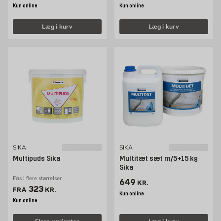
Kun online
Kun online
Læg i kurv
Læg i kurv
SIKA
SIKA
Multipuds Sika
Multitæt sæt m/5+15 kg
Sika
Fås i flere størrelser
Pris 649 kr. /stk
649
KR.
Pris 323 kr. /stk
323
FRA
KR.
Kun online
Kun online