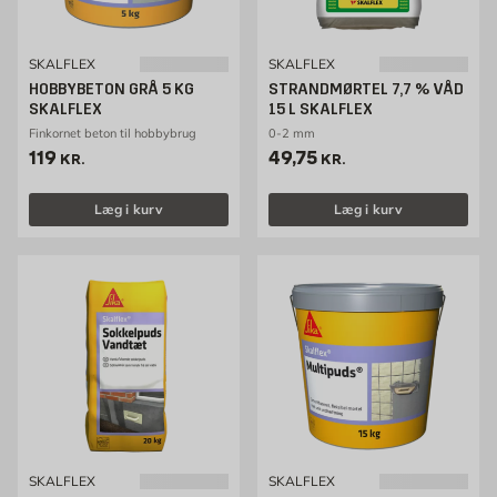
SKALFLEX
SKALFLEX
HOBBYBETON GRÅ 5 KG
STRANDMØRTEL 7,7 % VÅD
SKALFLEX
15 L SKALFLEX
Finkornet beton til hobbybrug
0-2 mm
Pris 119 kr. /stk
Pris 49.75 kr. /stk
119
49,75
KR.
KR.
Læg i kurv
Læg i kurv
SKALFLEX
SKALFLEX