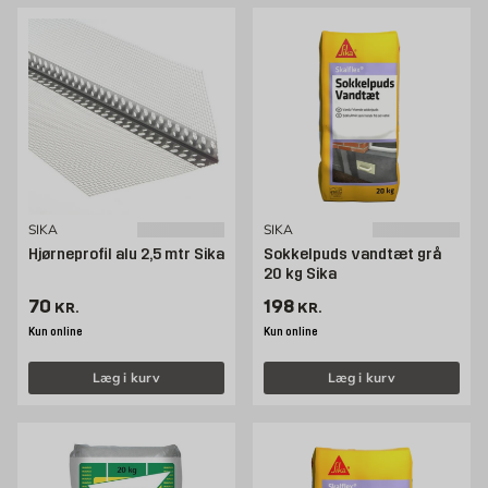
SIKA
SIKA
Hjørneprofil alu 2,5 mtr Sika
Sokkelpuds vandtæt grå
20 kg Sika
Pris 70 kr. /stk
Pris 198 kr. /stk
70
198
KR.
KR.
Kun online
Kun online
Læg i kurv
Læg i kurv