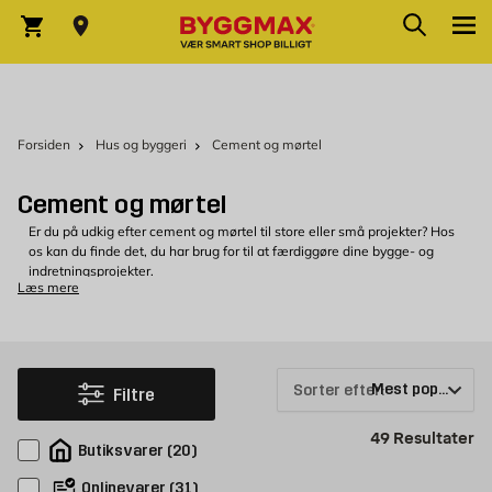
Skip to Content
Søg
Indkøbskurv
Forsiden
Hus og byggeri
Cement og mørtel
Cement og mørtel
Er du på udkig efter cement og mørtel til store eller små projekter? Hos
os kan du finde det, du har brug for til at færdiggøre dine bygge- og
indretningsprojekter.
Læs mere
Sorter efter:
Cement til alle dine projekter
Filtre
Hvis du er ved at anlægge en ny terrasse, kan du få brug for at støbe
underlag, så du kan få et godt grundlag under plankerne. Hos Byggmax kan
Pr
49
Resultater
Butiksvarer
(
20
)
du finde alle slags beton og cement. Som regel skal der bare tilsættes
vand, og så er du i gang med projektet. Skal du have støbt et større
Onlinevarer
(
31
)