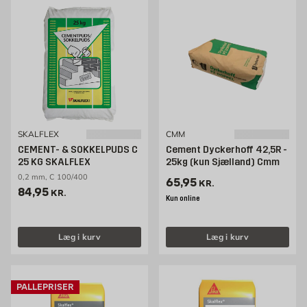
SKALFLEX
CMM
CEMENT- & SOKKELPUDS C
Cement Dyckerhoff 42,5R -
25 KG SKALFLEX
25kg (kun Sjælland) Cmm
0,2 mm, C 100/400
Pris 65.95 kr. /stk
65,95
KR.
Pris 84.95 kr. /stk
84,95
KR.
Kun online
Læg i kurv
Læg i kurv
PALLEPRISER