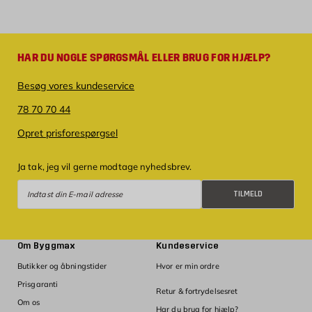
HAR DU NOGLE SPØRGSMÅL ELLER BRUG FOR HJÆLP?
Besøg vores kundeservice
78 70 70 44
Opret prisforespørgsel
Ja tak, jeg vil gerne modtage nyhedsbrev.
Tilmeld
TILMELD
Om Byggmax
Kundeservice
Butikker og åbningstider
Hvor er min ordre
Prisgaranti
Retur & fortrydelsesret
Om os
Har du brug for hjælp?