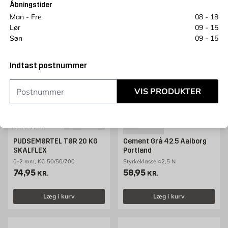
Åbningstider
Man - Fre
08 - 18
Lør
09 - 15
PALLEPRISER
PALLEPRISER
Søn
09 - 15
Indtast postnummer
VIS PRODUKTER
AALBORG PORTLAND
SKALFLEX
PUDSEMØRTEL TØR 20 KG
Cement Grå 42.5 Aalborg
SKALFLEX
Portland
0-2 mm, KC 50/50/700
Styrkeklasse 42,5 N
Pris 74.95 kr. /stk
Pris 58.95 kr. /stk
74,95
58,95
KR.
KR.
Læg i kurv
Læg i kurv