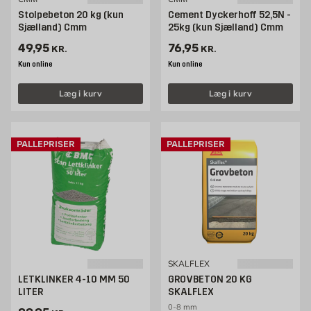
Stolpebeton 20 kg (kun
Cement Dyckerhoff 52,5N -
Sjælland) Cmm
25kg (kun Sjælland) Cmm
Pris 49.95 kr. /stk
Pris 76.95 kr. /stk
49,95
76,95
KR.
KR.
Kun online
Kun online
Læg i kurv
Læg i kurv
PALLEPRISER
PALLEPRISER
SKALFLEX
LETKLINKER 4-10 MM 50
GROVBETON 20 KG
LITER
SKALFLEX
0-8 mm