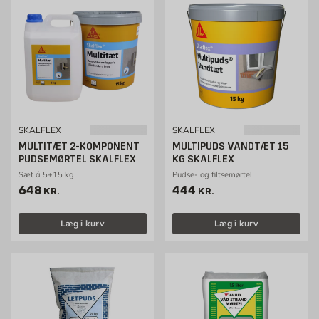
SKALFLEX
SKALFLEX
MULTITÆT 2-KOMPONENT
MULTIPUDS VANDTÆT 15
PUDSEMØRTEL SKALFLEX
KG SKALFLEX
Sæt á 5+15 kg
Pudse- og filtsemørtel
Pris 648 kr. /stk
Pris 444 kr. /stk
648
444
KR.
KR.
Læg i kurv
Læg i kurv