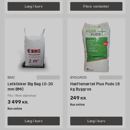
Læg i kurv
Flere varianter
BMC
BYGGROS
Letklinker Big Bag 10-20
Hæftemørtel Plus Puds 18
mm BMC
kg Byggros
Fås i flere størrelser
Pris 249 kr. /stk
249
KR.
Pris 3499 kr. /stk
3 499
KR.
Kun online
Kun online
Læg i kurv
Læg i kurv