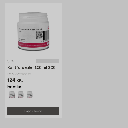
SCG
Kantforsegler 150 ml SCG
Dark Anthracite
Pris 124 kr. /stk
124
KR.
Kun online
Læg i kurv