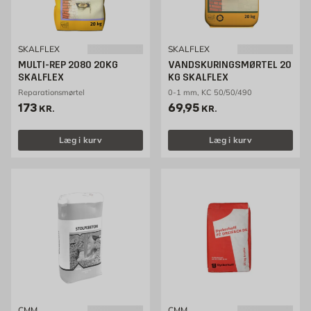
SKALFLEX
SKALFLEX
MULTI-REP 2080 20KG
VANDSKURINGSMØRTEL 20
SKALFLEX
KG SKALFLEX
Reparationsmørtel
0-1 mm, KC 50/50/490
Pris 173 kr. /stk
Pris 69.95 kr. /stk
173
69,95
KR.
KR.
Læg i kurv
Læg i kurv
CMM
CMM