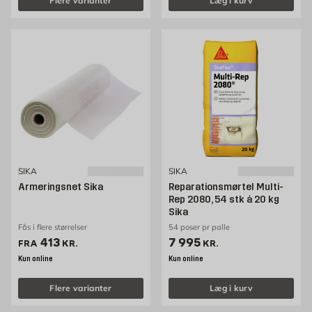
Flere varianter
Læg i kurv
SIKA
SIKA
Armeringsnet Sika
Reparationsmørtel Multi-
Rep 2080, 54 stk á 20 kg
Sika
Fås i flere størrelser
54 poser pr palle
Pris 413 kr. /stk
Pris 7995 kr. /stk
413
7 995
FRA
KR.
KR.
Kun online
Kun online
Flere varianter
Læg i kurv