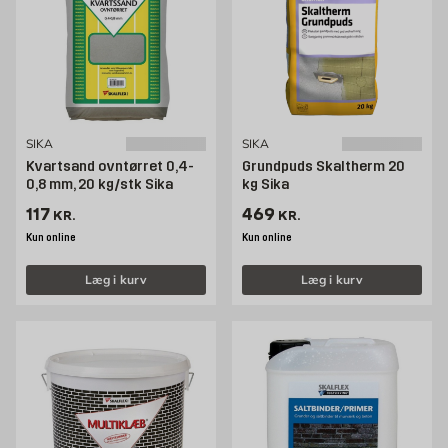
SIKA
SIKA
Kvartsand ovntørret 0,4-
Grundpuds Skaltherm 20
0,8 mm, 20 kg/stk Sika
kg Sika
Pris 117 kr. /stk
Pris 469 kr. /stk
117
469
KR.
KR.
Kun online
Kun online
Læg i kurv
Læg i kurv