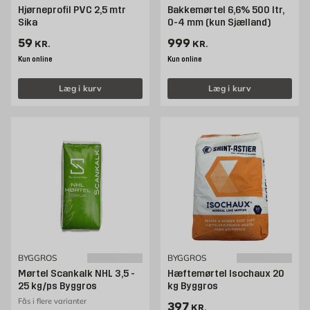
Hjørneprofil PVC 2,5 mtr
Bakkemørtel 6,6% 500 ltr,
Sika
0-4 mm (kun Sjælland)
Pris 59 kr. /stk
Pris 999 kr. /stk
59
999
KR.
KR.
Kun online
Kun online
Læg i kurv
Læg i kurv
BYGGROS
BYGGROS
Mørtel Scankalk NHL 3,5 -
Hæftemørtel Isochaux 20
25 kg/ps Byggros
kg Byggros
Fås i flere varianter
Pris 397 kr. /stk
397
KR.