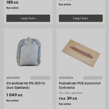
Pris 185 kr. /stk
185
KR.
Kun online
Kun online
Læg i kurv
Læg i kurv
WEWERS
SYDVESTA
Strandmørtel 9% 500 ltr
Pudsebræt PUR, kunststof
(kun Sjælland)
Sydvesta
Fås i flere størrelser
Pris 1049 kr. /stk
1 049
KR.
Pris 39 kr. /stk
39
FRA
KR.
Kun online
Kun online