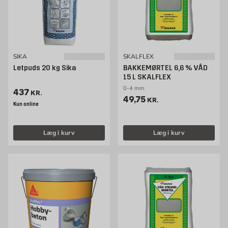
SIKA
SKALFLEX
Letpuds 20 kg Sika
BAKKEMØRTEL 6,6 % VÅD
15 L SKALFLEX
0-4 mm
Pris 437 kr. /stk
437
KR.
Pris 49.75 kr. /stk
49,75
KR.
Kun online
Læg i kurv
Læg i kurv