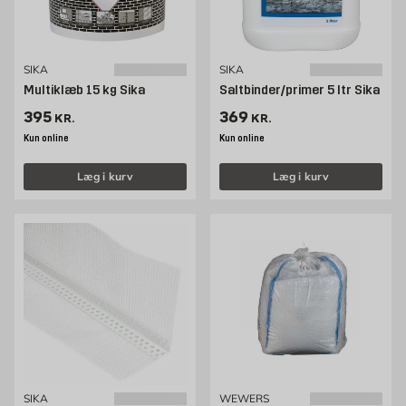
SIKA
SIKA
Multiklæb 15 kg Sika
Saltbinder/primer 5 ltr Sika
Pris 395 kr. /stk
Pris 369 kr. /stk
395
369
KR.
KR.
Kun online
Kun online
Læg i kurv
Læg i kurv
SIKA
WEWERS