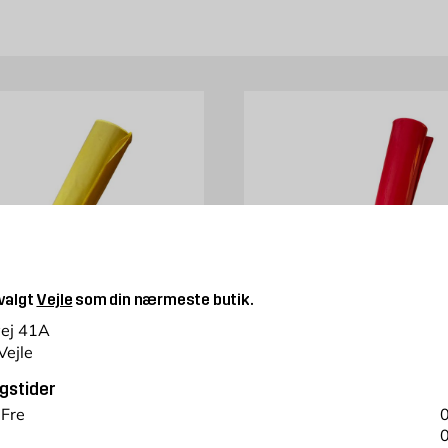
 nemt kan købe hos Byggmax. Kig forbi din nærmeste Byggmax-butik, e
 valgt
Vejle
som din nærmeste butik.
vej 41A
Vejle
gstider
ssæk 160L
Affaldssæk 240L
 Fre
0
0
 stk
240 liter, 8 stk, ekstra hård pl