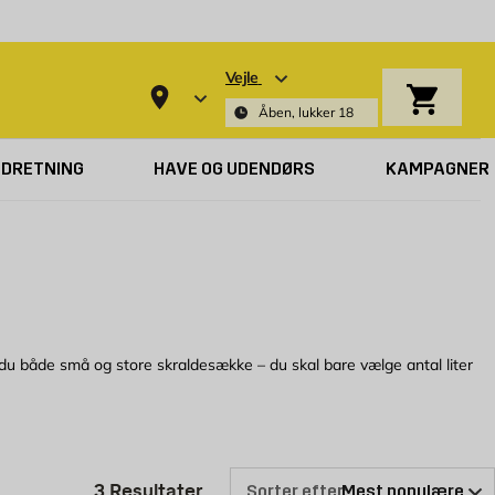
Vejle
Indkøbsk
Åben, lukker 18
NDRETNING
HAVE OG UDENDØRS
KAMPAGNER
r du både små og store skraldesække – du skal bare vælge antal liter
er kan klare groft affald. Vi har også storsække (1-2 kubikmeter), som
Produktliste er opdateret: 3 Res
3
Resultater
Sorter efter: