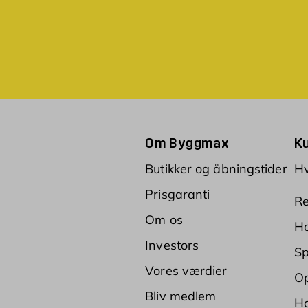
Om Byggmax
K
Butikker og åbningstider
Hv
Prisgaranti
Re
Om os
Ha
Investors
Sp
Vores værdier
Op
Bliv medlem
Ha