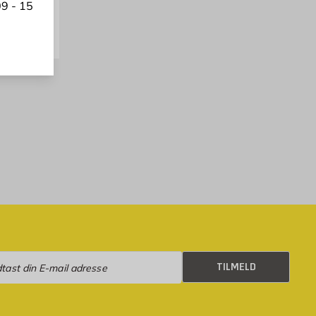
9 - 15
tk
eld
TILMELD