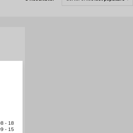
ller se udvalget her online for at finde de byggesække og
8 - 18
9 - 15
ast