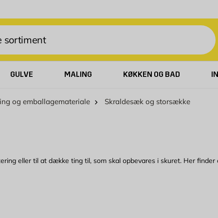
GULVE
MALING
KØKKEN OG BAD
I
ring og emballagemateriale
Skraldesæk og storsække
ing eller til at dække ting til, som skal opbevares i skuret. Her finde
ar alt fra 125-240 liter, hvor de største skraldesække er byggesække, d