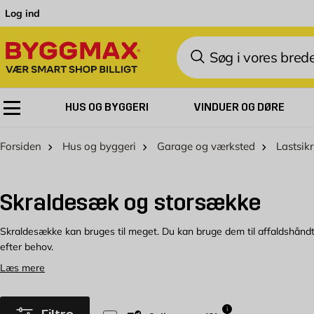
Skip to Content
Log ind
Søg
HUS OG BYGGERI
VINDUER OG DØRE
Forsiden
Hus og byggeri
Garage og værksted
Lastsik
Skraldesæk og storsække
Skraldesække kan bruges til meget. Du kan bruge dem til affaldshåndter
efter behov.
Læs mere
Vælg skraldesække efter projekt
I vores sortiment finder du skraldesække i forskellige størrelser. Vi h
i