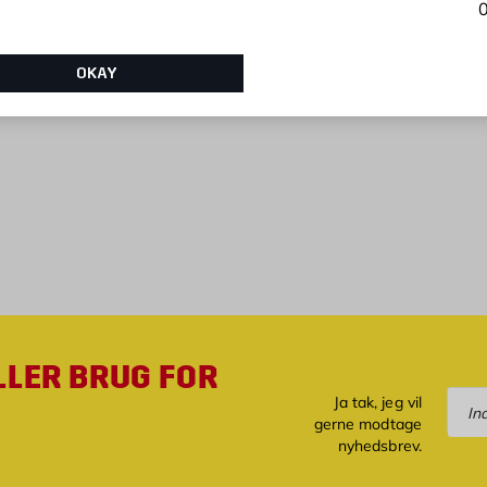
0
9.95 kr. /stk
Pris 27.95 kr. /s
27,95
KR.
KR.
OKAY
LLER BRUG FOR
Tilm
Ja tak, jeg vil
gerne modtage
nyhedsbrev.