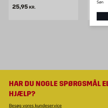
Søn
Pris 25.95 kr. /stk
Pris 2
25,95
29,95
KR.
HAR DU NOGLE SPØRGSMÅL E
HJÆLP?
Besøg vores kundeservice