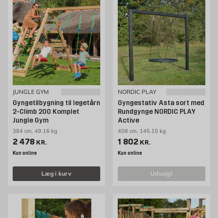
JUNGLE GYM
NORDIC PLAY
Gyngetilbygning til legetårn
Gyngestativ Asta sort med
2-Climb 200 Komplet
Rundgynge NORDIC PLAY
Jungle Gym
Active
384 cm, 49.16 kg
408 cm, 145.15 kg
Pris 2478 kr. /stk
Pris 1802 kr. /stk
2 478
1 802
KR.
KR.
Kun online
Kun online
Læg i kurv
udsolgt