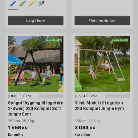
+3
Læg i kurv
Flere varianter
JUNGLE GYM
JUNGLE GYM
Gyngetilbygning til legetårn
Climb Modul til Legetårn
2-Swing 220 Komplet Sort
220 Komplet Jungle Gym
Jungle Gym
352 cm, 25.3 kg
386 cm, 78.5 kg
Pris 1658 kr. /stk
Pris 3084 kr. /stk
1 658
3 084
KR.
KR.
Kun online
Kun online