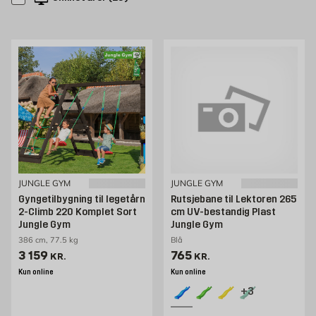
JUNGLE GYM
JUNGLE GYM
Gyngetilbygning til legetårn
Rutsjebane til Lektoren 265
2-Climb 220 Komplet Sort
cm UV-bestandig Plast
Jungle Gym
Jungle Gym
386 cm, 77.5 kg
Blå
Pris 3159 kr. /stk
Pris 765 kr. /stk
3 159
765
KR.
KR.
Kun online
Kun online
+3