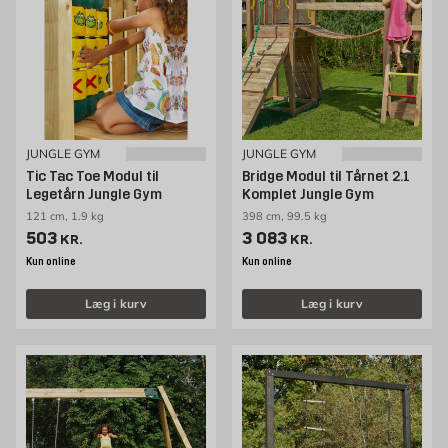
JUNGLE GYM
JUNGLE GYM
Tic Tac Toe Modul til
Bridge Modul til Tårnet 2.1
Legetårn Jungle Gym
Komplet Jungle Gym
121 cm, 1.9 kg
398 cm, 99.5 kg
Pris 503 kr. /stk
Pris 3083 kr. /stk
503
3 083
KR.
KR.
Kun online
Kun online
Læg i kurv
Læg i kurv