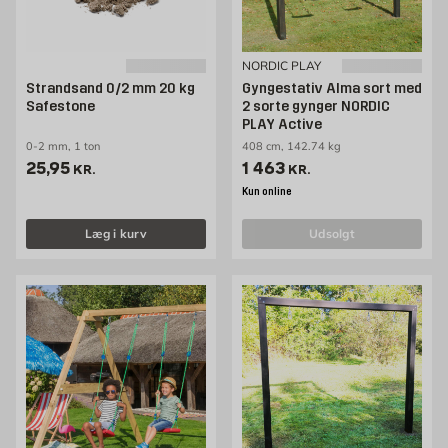
NORDIC PLAY
Strandsand 0/2 mm 20 kg
Gyngestativ Alma sort med
Safestone
2 sorte gynger NORDIC
PLAY Active
0-2 mm, 1 ton
408 cm, 142.74 kg
Pris 25.95 kr. /stk
Pris 1463 kr. /stk
25,95
1 463
KR.
KR.
Kun online
Læg i kurv
udsolgt