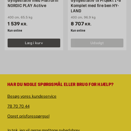
Gyngestativ med Platform
Gyngestativ til Projekt 1-8
NORDIC PLAY Active
Komplet med fire ben HY-
LAND
400 cm, 65.5 kg
400 cm, 96.9 kg
Pris 1539 kr. /stk
Pris 8707 kr. /stk
1 539
8 707
KR.
KR.
Kun online
Kun online
Læg i kurv
udsolgt
HAR DU NOGLE SPØRGSMÅL ELLER BRUG FOR HJÆLP?
Besøg vores kundeservice
78 70 70 44
Opret prisforespørgsel
Ja tak, jeg vil gerne modtage nyhedsbrev.