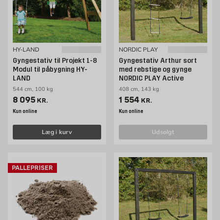
HY-LAND
NORDIC PLAY
Gyngestativ til Projekt 1-8
Gyngestativ Arthur sort
Modul til påbygning HY-
med rebstige og gynge
LAND
NORDIC PLAY Active
544 cm, 100 kg
408 cm, 143 kg
Pris 8095 kr. /stk
Pris 1554 kr. /stk
8 095
1 554
KR.
KR.
Kun online
Kun online
Læg i kurv
udsolgt
PALLEPRISER