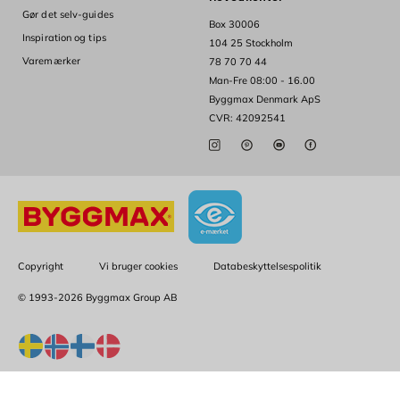
Gør det selv-guides
Box 30006
Inspiration og tips
104 25 Stockholm
Varemærker
78 70 70 44
Man-Fre 08:00 - 16.00
Byggmax Denmark ApS
CVR: 42092541
Copyright
Vi bruger cookies
Databeskyttelsespolitik
© 1993-2026 Byggmax Group AB
En del af Byggmax Group:
Byggmax
|
Lavpris Træ