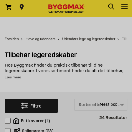
Skip to Content
Søg
Indkøbskurv
Forsiden
Have og udendørs
Udendørs lege og legeredskaber
Tilbe
Tilbehør legeredskaber
Hos Byggmax finder du praktisk tilbehør til dine
legeredskaber. I vores sortiment finder du alt det tilbehør,
du kan få brug for, og her finder du godt udstyr, der
Læs mere
supplerer havens legeredskaber.
Tilbehør til legeredskaber hos Byggmax
Velkommen til at se vores udvalg af tilbehør til
Sorter efter:
Filtre
legeredskaber, som du nemt kan købe hos Byggmax. Kig
forbi din nærmeste Byggmax-butik, eller se med her online
for at finde ud af, hvilke legeredskaber vi kan tilbyde.
Pr
24
Resultater
Butiksvarer
(
1
)
Onlinevarer
(
23
)