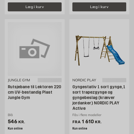
Læg i kurv
Læg i kurv
JUNGLE GYM
NORDIC PLAY
Rutsjebane til Lektoren 220
Gyngestativ 1 sort gynge, 1
cm UV-bestandig Plast
sort trapezgynge og
Jungle Gym
gyngebeslag (kræver
jordanker) NORDIC PLAY
Active
Blå
Fås i flere modeller
Pris 546 kr. /stk
Pris 1610 kr. /stk
546
1 610
KR.
FRA
KR.
Kun online
Kun online