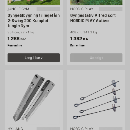
JUNGLE GYM
NORDIC PLAY
Gyngetilbygning til legetårn
Gyngestativ Alfred sort
2-Swing 200 Komplet
NORDIC PLAY Active
Jungle Gym
354 cm, 22.71 kg
408 cm, 141.2 kg
Pris 1288 kr. /stk
Pris 1382 kr. /stk
1 288
1 382
KR.
KR.
Kun online
Kun online
Læg i kurv
udsolgt
HY-LAND
NORDIC PLAY