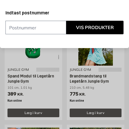
Indtast postnummer
VIS PRODUKTER
JUNGLE GYM
JUNGLE GYM
Spand Modul til Legetårn
Brandmandstang til
Jungle Gym
Legetårn Jungle Gym
101 cm, 1.01 kg
210 cm, 5.48 kg
Pris 389 kr. /stk
Pris 775 kr. /stk
389
775
KR.
KR.
Kun online
Kun online
Læg i kurv
Læg i kurv