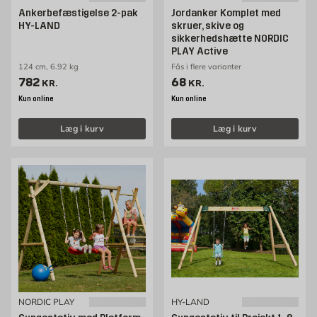
Ankerbefæstigelse 2-pak
Jordanker Komplet med
HY-LAND
skruer, skive og
sikkerhedshætte NORDIC
PLAY Active
124 cm, 6.92 kg
Fås i flere varianter
Pris 782 kr. /stk
Pris 68 kr. /stk
782
68
KR.
KR.
Kun online
Kun online
Læg i kurv
Læg i kurv
NORDIC PLAY
HY-LAND