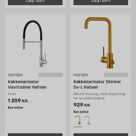
Læg i kurv
Læg i kurv
HAFSEN
HAFSEN
Køkkenarmatur
Køkkenarmatur Skiriner
Vavtrudner Hafsen
Ov-L Hafsen
Krom
Børstet messing, med afspærring
for opvaskemaskine
Pris 1209 kr. /stk
1 209
KR.
Pris 929 kr. /stk
929
KR.
Kun online
Kun online