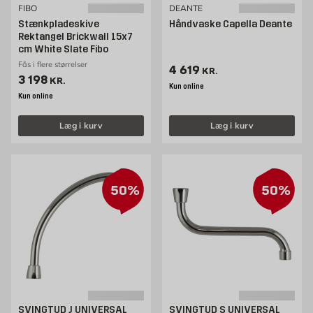
FIBO
DEANTE
Stænkpladeskive
Håndvaske Capella Deante
Rektangel Brickwall 15x7
cm White Slate Fibo
Fås i flere størrelser
Pris 4619 kr. /stk
4 619
KR.
Pris 3198 kr. /stk
3 198
KR.
Kun online
Kun online
Læg i kurv
Læg i kurv
50%
50%
SVINGTUD J UNIVERSAL
SVINGTUD S UNIVERSAL