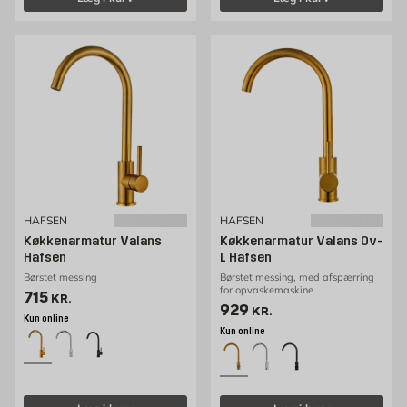
HAFSEN
HAFSEN
Køkkenarmatur Valans
Køkkenarmatur Valans Ov-
Hafsen
L Hafsen
Børstet messing
Børstet messing, med afspærring
for opvaskemaskine
Pris 715 kr. /stk
715
KR.
Pris 929 kr. /stk
929
KR.
Kun online
Kun online