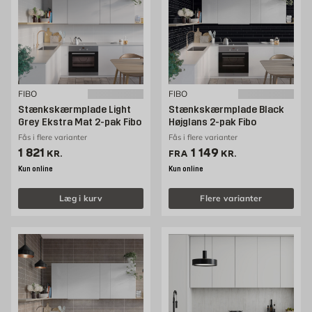
FIBO
FIBO
Stænkskærmplade Light
Stænkskærmplade Black
Grey Ekstra Mat 2-pak Fibo
Højglans 2-pak Fibo
Fås i flere varianter
Fås i flere varianter
Pris 1821 kr. /stk
Pris 1149 kr. /stk
1 821
1 149
KR.
FRA
KR.
Kun online
Kun online
Læg i kurv
Flere varianter