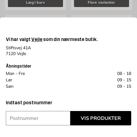
Læg i kurv
Flere varianter
Vi har valgt
Vejle
som din nærmeste butik.
Stiftsvej 41A
7120 Vejle
Åbningstider
Man - Fre
08 - 18
FIBO
FIBO
Lør
09 - 15
Stænkskærmplade Lentini
Stænkskærmplade
Søn
09 - 15
Dark Stone Uden fræsning
Terrasso Light Silke
10x620x580 mm 2-pak Fibo
Fiskeben 40x10cm
10x620x580 mm 2-pak Fibo
Indtast postnummer
Krydsfiner, Højtrykslaminat
Krydsfiner, Højtrykslaminat
Pris 877 kr. /stk
Pris 642 kr. /stk
877
642
KR.
KR.
VIS PRODUKTER
Kun online
Kun online
Læg i kurv
Læg i kurv