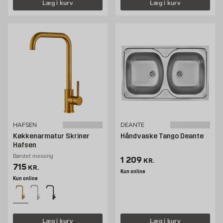
Læg i kurv
Læg i kurv
HAFSEN
DEANTE
Køkkenarmatur Skriner
Håndvaske Tango Deante
Hafsen
Børstet messing
Pris 1209 kr. /stk
1 209
KR.
Pris 715 kr. /stk
715
KR.
Kun online
Kun online
Læg i kurv
Læg i kurv