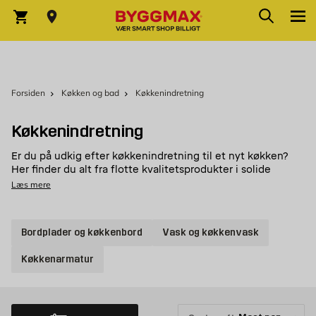
Skip to Content
Søg
Indkøbskurv
Forsiden
Køkken og bad
Køkkenindretning
Køkkenindretning
Er du på udkig efter køkkenindretning til et nyt køkken?
Her finder du alt fra flotte kvalitetsprodukter i solide
materialer til smarte og elegante opbevaringsløsninger. Tag
Læs mere
et kig på vores populære
, køkkenvaske eller
bordplader
hvorfor ikke et af vores komplette køkkener med det
samme?
Bordplader og køkkenbord
Vask og køkkenvask
At forny sin køkkenindretning
Køkkenarmatur
At skifte skabslåger er sandsynligvis en af de nemmeste
måder at løfte køkkenets udseende på. De er ofte meget
nemme at montere og ændrer hele rummets udtryk. Der er
ingen tvivl om, at køkken og indretning er en hobby, man