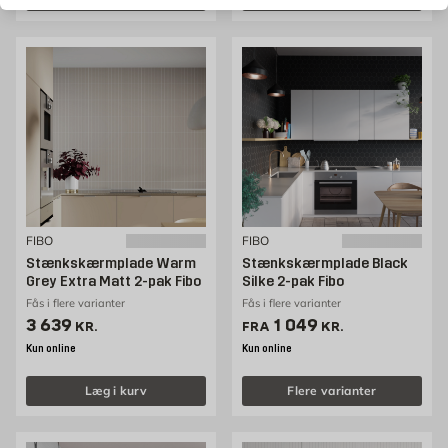
FIBO
FIBO
Stænkskærmplade Warm
Stænkskærmplade Black
Grey Extra Matt 2-pak Fibo
Silke 2-pak Fibo
Fås i flere varianter
Fås i flere varianter
Pris 3639 kr. /stk
Pris 1049 kr. /stk
3 639
1 049
KR.
FRA
KR.
Kun online
Kun online
Læg i kurv
Flere varianter