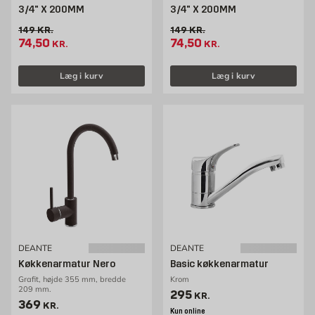
3/4" X 200MM
3/4" X 200MM
Gammel pris 149 kr. /stk
Gammel pris 149 kr. /stk
149
KR.
149
KR.
Tilbudspris 74.5 kr. /stk
Tilbudspris 74.5 kr. /stk
74,50
74,50
KR.
KR.
Læg i kurv
Læg i kurv
DEANTE
DEANTE
Køkkenarmatur Nero
Basic køkkenarmatur
Grafit, højde 355 mm, bredde
Krom
209 mm.
Pris 295 kr. /stk
295
KR.
Pris 369 kr. /stk
369
KR.
Kun online