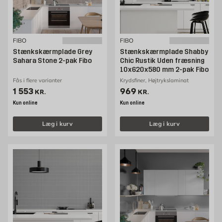
FIBO
FIBO
Stænkskærmplade Grey
Stænkskærmplade Shabby
Sahara Stone 2-pak Fibo
Chic Rustik Uden fræsning
10x620x580 mm 2-pak Fibo
Fås i flere varianter
Krydsfiner, Højtrykslaminat
Pris 1553 kr. /stk
Pris 969 kr. /stk
1 553
969
KR.
KR.
Kun online
Kun online
Læg i kurv
Læg i kurv