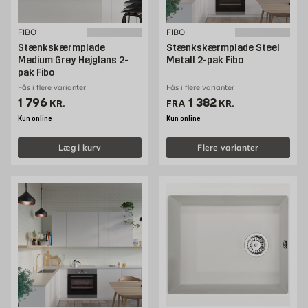
FIBO
FIBO
Stænkskærmplade
Stænkskærmplade Steel
Medium Grey Højglans 2-
Metall 2-pak Fibo
pak Fibo
Fås i flere varianter
Fås i flere varianter
Pris 1796 kr. /stk
Pris 1382 kr. /stk
1 796
1 382
KR.
FRA
KR.
Kun online
Kun online
Læg i kurv
Flere varianter