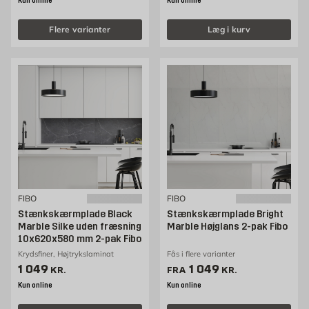
Kun online
Kun online
Flere varianter
Læg i kurv
FIBO
FIBO
Stænkskærmplade Black
Stænkskærmplade Bright
Marble Silke uden fræsning
Marble Højglans 2-pak Fibo
10x620x580 mm 2-pak Fibo
Krydsfiner, Højtrykslaminat
Fås i flere varianter
Pris 1049 kr. /stk
Pris 1049 kr. /stk
1 049
1 049
KR.
FRA
KR.
Kun online
Kun online