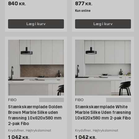
Pris 840 kr. /stk
Pris 877 kr. /stk
840
877
KR.
KR.
Kun online
Læg i kurv
Læg i kurv
FIBO
FIBO
Stænkskærmplade Golden
Stænkskærmplade White
Brown Marble Silke uden
Marble Silke Uden fræsning
fræsning 10x620x580 mm
10x620x580 mm 2-pak Fibo
2-pak Fibo
Krydsfiner, Højtrykslaminat
Krydsfiner, Højtrykslaminat
Pris 1042 kr. /stk
Pris 1042 kr. /stk
1 042
1 042
KR.
KR.