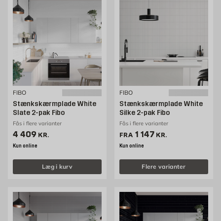
FIBO
FIBO
Stænkskærmplade White
Stænkskærmplade White
Slate 2-pak Fibo
Silke 2-pak Fibo
Fås i flere varianter
Fås i flere varianter
Pris 4409 kr. /stk
Pris 1147 kr. /stk
4 409
1 147
KR.
FRA
KR.
Kun online
Kun online
Læg i kurv
Flere varianter