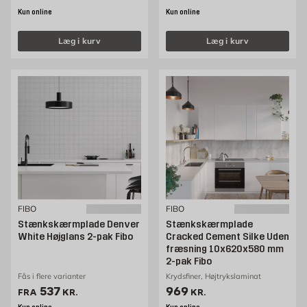
Kun online
Kun online
Læg i kurv
Læg i kurv
FIBO
FIBO
Stænkskærmplade Denver
Stænkskærmplade
White Højglans 2-pak Fibo
Cracked Cement Silke Uden
fræsning 10x620x580 mm
2-pak Fibo
Fås i flere varianter
Krydsfiner, Højtrykslaminat
Pris 537 kr. /stk
Pris 969 kr. /stk
537
969
FRA
KR.
KR.