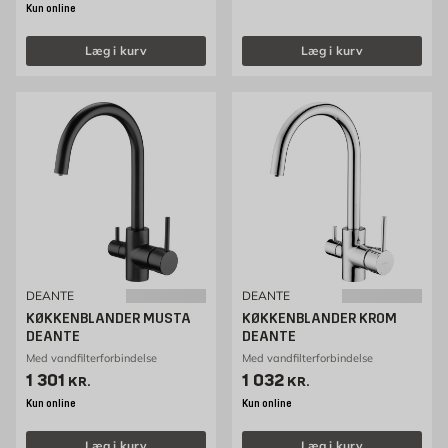
Kun online
Læg i kurv
Læg i kurv
DEANTE
DEANTE
KØKKENBLANDER MUSTA
KØKKENBLANDER KROM
DEANTE
DEANTE
Med vandfilterforbindelse
Med vandfilterforbindelse
Pris 1301 kr. /stk
Pris 1032 kr. /stk
1 301
1 032
KR.
KR.
Kun online
Kun online
Læg i kurv
Læg i kurv