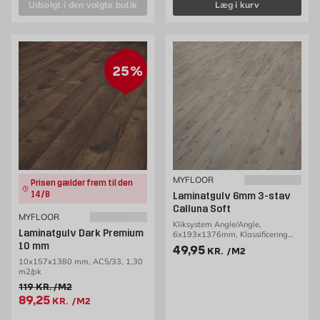
Udsolgt i den valgte butik
Læg i kurv
25%
MYFLOOR
Prisen gælder frem til den
14/8
Laminatgulv 6mm 3-stav
Calluna Soft
MYFLOOR
Kliksystem Angle/Angle,
Laminatgulv Dark Premium
6x193x1376mm, Klassificering
AC3/23, 2,91m2/pakke
10 mm
Pris 49.95 kr. /m2
49,95
KR.
/M2
10x157x1380 mm, AC5/33, 1,30
m2/pk
Gammel pris 119 kr. /m2
119
KR.
/M2
Tilbudspris 89.25 kr. /m2
89,25
KR.
/M2