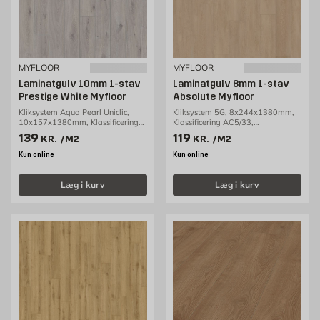
MYFLOOR
MYFLOOR
Laminatgulv 10mm 1-stav
Laminatgulv 8mm 1-stav
Prestige White Myfloor
Absolute Myfloor
Kliksystem Aqua Pearl Uniclic,
Kliksystem 5G, 8x244x1380mm,
10x157x1380mm, Klassificering
Klassificering AC5/33,
AC5/33, 1,30m2/pakke
2,69m2/pakke
Pris 139 kr. /m2
Pris 119 kr. /m2
139
119
KR.
/M2
KR.
/M2
Kun online
Kun online
Læg i kurv
Læg i kurv