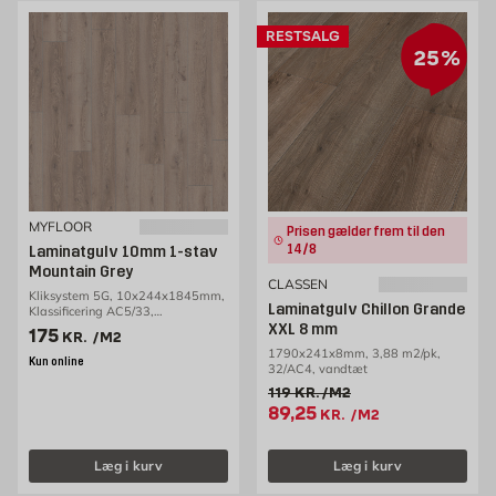
RESTSALG
25%
MYFLOOR
Prisen gælder frem til den
14/8
Laminatgulv 10mm 1-stav
Mountain Grey
CLASSEN
Kliksystem 5G, 10x244x1845mm,
Laminatgulv Chillon Grande
Klassificering AC5/33,
1,80m2/pakke
XXL 8 mm
Pris 175 kr. /m2
175
KR.
/M2
1790x241x8mm, 3,88 m2/pk,
Kun online
32/AC4, vandtæt
Gammel pris 119 kr. /m2
119
KR.
/M2
Tilbudspris 89.25 kr. /m2
89,25
KR.
/M2
Læg i kurv
Læg i kurv