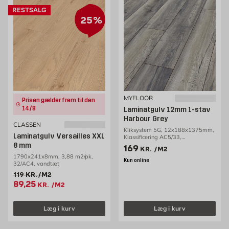
RESTSALG
25%
MYFLOOR
Prisen gælder frem til den
14/8
Laminatgulv 12mm 1-stav
Harbour Grey
CLASSEN
Kliksystem 5G, 12x188x1375mm,
Laminatgulv Versailles XXL
Klassificering AC5/33,
1,29m2/pakke
8 mm
Pris 169 kr. /m2
169
KR.
/M2
1790x241x8mm, 3,88 m2/pk,
Kun online
32/AC4, vandtæt
Gammel pris 119 kr. /m2
119
KR.
/M2
Tilbudspris 89.25 kr. /m2
89,25
KR.
/M2
Læg i kurv
Læg i kurv