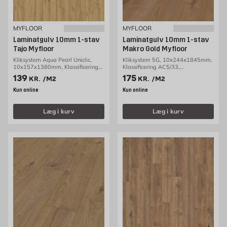
MYFLOOR
MYFLOOR
Laminatgulv 10mm 1-stav
Laminatgulv 10mm 1-stav
Tajo Myfloor
Makro Gold Myfloor
Kliksystem Aqua Pearl Uniclic,
Kliksystem 5G, 10x244x1845mm,
10x157x1380mm, Klassificering
Klassificering AC5/33,
AC5/33, 1,30m2/pakke
1,80m2/pakke
Pris 139 kr. /m2
Pris 175 kr. /m2
139
175
KR.
/M2
KR.
/M2
Kun online
Kun online
Læg i kurv
Læg i kurv