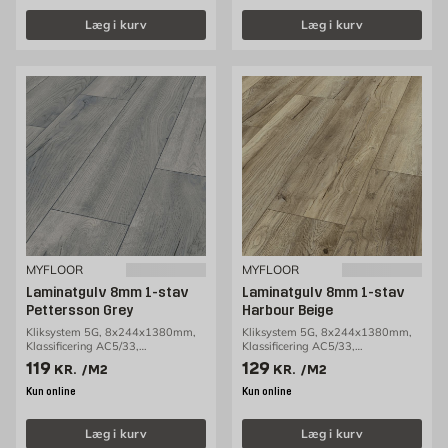
Læg i kurv
Læg i kurv
MYFLOOR
MYFLOOR
Laminatgulv 8mm 1-stav
Laminatgulv 8mm 1-stav
Pettersson Grey
Harbour Beige
Kliksystem 5G, 8x244x1380mm,
Kliksystem 5G, 8x244x1380mm,
Klassificering AC5/33,
Klassificering AC5/33,
2,69m2/pakke
2,69m2/pakke
Pris 119 kr. /m2
Pris 129 kr. /m2
119
129
KR.
/M2
KR.
/M2
Kun online
Kun online
Læg i kurv
Læg i kurv