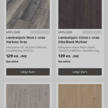
MYFLOOR
MYFLOOR
Laminatgulv 8mm 1-stav
Laminatgulv 10mm 1-stav
Harbour Grey
Elba Black Myfloor
Kliksystem 5G, 8x244x1380mm,
Kliksystem Aqua Pearl Uniclic,
Klassificering AC5/33,
10x157x1380mm, Klassificering
2,69m2/pakke
AC5/33, 1,30m2/pakke
Pris 129 kr. /m2
Pris 139 kr. /m2
129
139
KR.
/M2
KR.
/M2
Kun online
Kun online
Læg i kurv
Læg i kurv