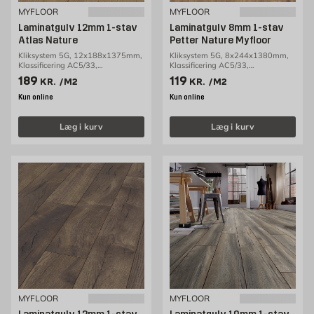
MYFLOOR
MYFLOOR
Laminatgulv 12mm 1-stav
Laminatgulv 8mm 1-stav
Atlas Nature
Petter Nature Myfloor
Kliksystem 5G, 12x188x1375mm,
Kliksystem 5G, 8x244x1380mm,
Klassificering AC5/33,
Klassificering AC5/33,
1,29m2/pakke
2,69m2/pakke
Pris 189 kr. /m2
Pris 119 kr. /m2
189
119
KR.
/M2
KR.
/M2
Kun online
Kun online
Læg i kurv
Læg i kurv
MYFLOOR
MYFLOOR