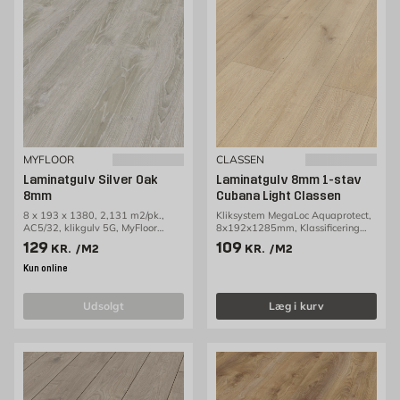
MYFLOOR
CLASSEN
Laminatgulv Silver Oak
Laminatgulv 8mm 1-stav
8mm
Cubana Light Classen
8 x 193 x 1380, 2,131 m2/pk.,
Kliksystem MegaLoc Aquaprotect,
AC5/32, klikgulv 5G, MyFloor
8x192x1285mm, Klassificering
Lodge
AC5/33, 2,22m2/pakke
Pris 129 kr. /m2
Pris 109 kr. /m2
129
109
KR.
/M2
KR.
/M2
Kun online
udsolgt
Læg i kurv