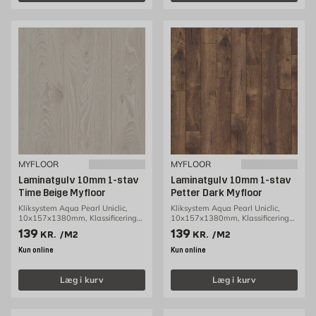
MYFLOOR
MYFLOOR
Laminatgulv 10mm 1-stav
Laminatgulv 10mm 1-stav
Time Beige Myfloor
Petter Dark Myfloor
Kliksystem Aqua Pearl Uniclic,
Kliksystem Aqua Pearl Uniclic,
10x157x1380mm, Klassificering
10x157x1380mm, Klassificering
AC5/33, 1,30m2/pakke
AC5/33, 1,30m2/pakke
Pris 139 kr. /m2
Pris 139 kr. /m2
139
139
KR.
/M2
KR.
/M2
Kun online
Kun online
Læg i kurv
Læg i kurv