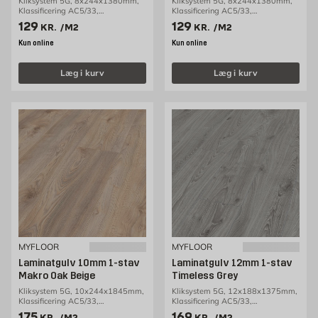
Kliksystem 5G, 8x244x1380mm,
Kliksystem 5G, 8x244x1380mm,
Klassificering AC5/33,
Klassificering AC5/33,
2,69m2/pakke
2,69m2/pakke
Pris 129 kr. /m2
Pris 129 kr. /m2
129
129
KR.
/M2
KR.
/M2
Kun online
Kun online
Læg i kurv
Læg i kurv
MYFLOOR
MYFLOOR
Laminatgulv 10mm 1-stav
Laminatgulv 12mm 1-stav
Makro Oak Beige
Timeless Grey
Kliksystem 5G, 10x244x1845mm,
Kliksystem 5G, 12x188x1375mm,
Klassificering AC5/33,
Klassificering AC5/33,
1,80m2/pakke
1,29m2/pakke
Pris 175 kr. /m2
Pris 169 kr. /m2
175
169
KR.
/M2
KR.
/M2