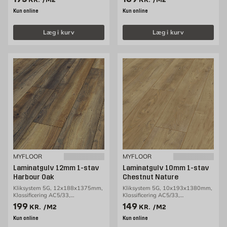
Kun online
Kun online
Læg i kurv
Læg i kurv
MYFLOOR
MYFLOOR
Laminatgulv 12mm 1-stav
Laminatgulv 10mm 1-stav
Harbour Oak
Chestnut Nature
Kliksystem 5G, 12x188x1375mm,
Kliksystem 5G, 10x193x1380mm,
Klassificering AC5/33,
Klassificering AC5/33,
1,29m2/pakke
1,60m2/pakke
Pris 199 kr. /m2
Pris 149 kr. /m2
199
149
KR.
/M2
KR.
/M2
Kun online
Kun online