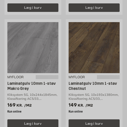
Læg i kurv
Læg i kurv
MYFLOOR
MYFLOOR
Laminatgulv 10mm 1-stav
Laminatgulv 10mm 1-stav
Makro Grey
Chestnut
Kliksystem 5G, 10x244x1845mm,
Kliksystem 5G, 10x193x1380mm,
Klassificering AC5/33,
Klassificering AC5/33,
1,80m2/pakke
1,60m2/pakke
Pris 169 kr. /m2
Pris 149 kr. /m2
169
149
KR.
/M2
KR.
/M2
Kun online
Kun online
Læg i kurv
Læg i kurv