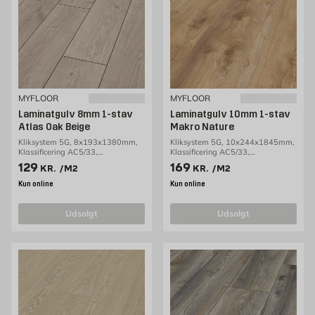
MYFLOOR
MYFLOOR
Laminatgulv 8mm 1-stav
Laminatgulv 10mm 1-stav
Atlas Oak Beige
Makro Nature
Kliksystem 5G, 8x193x1380mm,
Kliksystem 5G, 10x244x1845mm,
Klassificering AC5/33,
Klassificering AC5/33,
2,13m2/pakke
1,80m2/pakke
Pris 129 kr. /m2
Pris 169 kr. /m2
129
169
KR.
/M2
KR.
/M2
Kun online
Kun online
udsolgt
udsolgt