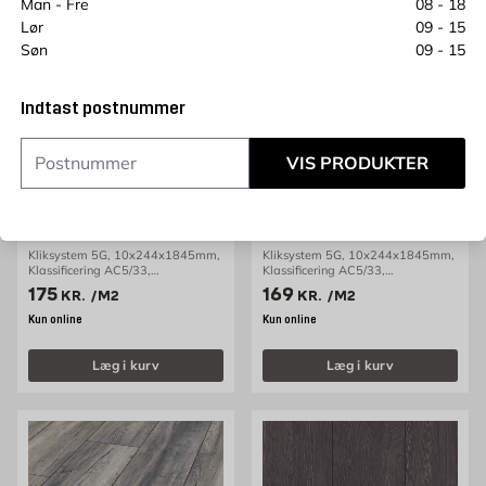
Man - Fre
08 - 18
Lør
09 - 15
Søn
09 - 15
Indtast postnummer
VIS PRODUKTER
MYFLOOR
MYFLOOR
Laminatgulv 10mm 1-stav
Laminatgulv 10mm 1-stav
Makro Silver Myfloor
Makro Oak Brown
Kliksystem 5G, 10x244x1845mm,
Kliksystem 5G, 10x244x1845mm,
Klassificering AC5/33,
Klassificering AC5/33,
1,80m2/pakke
1,80m2/pakke
Pris 175 kr. /m2
Pris 169 kr. /m2
175
169
KR.
/M2
KR.
/M2
Kun online
Kun online
Læg i kurv
Læg i kurv