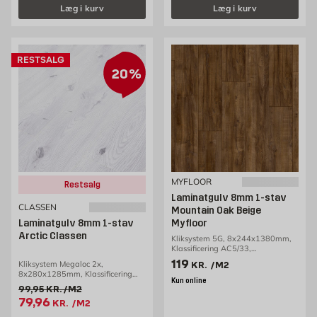
Læg i kurv
Læg i kurv
RESTSALG
20%
MYFLOOR
Restsalg
Laminatgulv 8mm 1-stav
CLASSEN
Mountain Oak Beige
Laminatgulv 8mm 1-stav
Myfloor
Arctic Classen
Kliksystem 5G, 8x244x1380mm,
Klassificering AC5/33,
2,69m2/pakke
Pris 119 kr. /m2
119
Kliksystem Megaloc 2x,
KR.
/M2
8x280x1285mm, Klassificering
Kun online
AC3/31, 2,16m2/pakke
Gammel pris 99.95 kr. /m2
99,95
KR.
/M2
Tilbudspris 79.96 kr. /m2
79,96
KR.
/M2