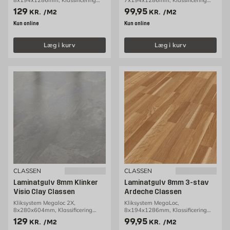
AC4/32, 1,99m2/pakke
AC4/32, 2,24m2/pakke
Pris 129 kr. /m2
Pris 99.95 kr. /m2
129
99,95
KR.
/M2
KR.
/M2
Kun online
Kun online
Læg i kurv
Læg i kurv
CLASSEN
CLASSEN
Laminatgulv 8mm Klinker
Laminatgulv 8mm 3-stav
Visio Clay Classen
Ardeche Classen
Kliksystem Megaloc 2X,
Kliksystem MegaLoc,
8x280x604mm, Klassificering
8x194x1286mm, Klassificering
AC4/32, 2,36m2/pakke
AC4/32, 2,00m2/pakke
Pris 129 kr. /m2
Pris 99.95 kr. /m2
129
99,95
KR.
/M2
KR.
/M2