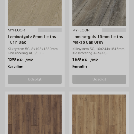
MYFLOOR
MYFLOOR
Laminatgulv 8mm 1-stav
Laminatgulv 10mm 1-stav
Turin Oak
Makro Oak Grey
Kliksystem 5G, 8x193x1380mm,
Kliksystem 5G, 10x244x1845mm,
Klassificering AC5/33,
Klassificering AC5/33,
2,13m2/pakke
1,80m2/pakke
Pris 129 kr. /m2
Pris 169 kr. /m2
129
169
KR.
/M2
KR.
/M2
Kun online
Kun online
udsolgt
udsolgt