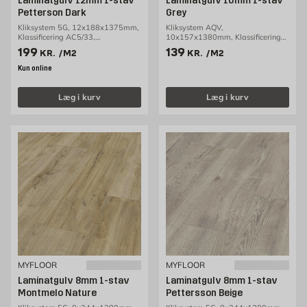
Laminatgulv 12mm 1-stav
Laminatgulv 10mm 1-stav
Petterson Dark
Grey
Kliksystem 5G, 12x188x1375mm,
Kliksystem AQV,
Klassificering AC5/33,
10x157x1380mm, Klassificering
1,29m2/pakke
AC5/33, 1,30m2/pakke
Pris 199 kr. /m2
Pris 139 kr. /m2
199
139
KR.
/M2
KR.
/M2
Kun online
Læg i kurv
Læg i kurv
MYFLOOR
MYFLOOR
Laminatgulv 8mm 1-stav
Laminatgulv 8mm 1-stav
Montmelo Nature
Pettersson Beige