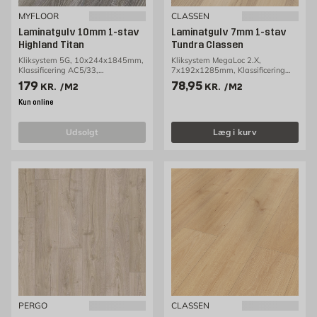
MYFLOOR
CLASSEN
Laminatgulv 10mm 1-stav
Laminatgulv 7mm 1-stav
Highland Titan
Tundra Classen
Kliksystem 5G, 10x244x1845mm,
Kliksystem MegaLoc 2.X,
Klassificering AC5/33,
7x192x1285mm, Klassificering
1,80m2/pakke
AC4/32, 2,47m2/pakke
Pris 179 kr. /m2
Pris 78.95 kr. /m2
179
78,95
KR.
/M2
KR.
/M2
Kun online
udsolgt
Læg i kurv
PERGO
CLASSEN