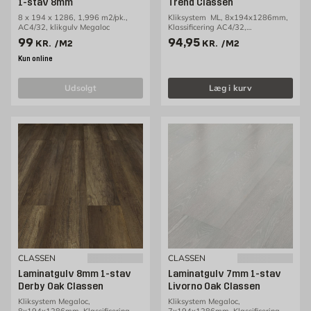
1-stav 8mm
Trend Classen
8 x 194 x 1286, 1,996 m2/pk.,
Kliksystem ML, 8x194x1286mm,
AC4/32, klikgulv Megaloc
Klassificering AC4/32,
2,00m2/pakke
Pris 99 kr. /m2
Pris 94.95 kr. /m2
99
94,95
KR.
/M2
KR.
/M2
Kun online
udsolgt
Læg i kurv
CLASSEN
CLASSEN
Laminatgulv 8mm 1-stav
Laminatgulv 7mm 1-stav
Derby Oak Classen
Livorno Oak Classen
Kliksystem Megaloc,
Kliksystem Megaloc,
8x194x1286mm, Klassificering
7x194x1286mm, Klassificering