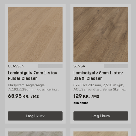
CLASSEN
SENSA
Laminatgulv 7mm 1-stav
Laminatgulv 8mm 1-stav
Pulsar Classen
Gila Xl Classen
Kliksystem Angle/Angle,
8x280x1282 mm, 2,518 m2/pk,
7x192x1286mm, Klassificering
AC5/33, vandtæt, Sensa Skyline
AC3/31, 2,47m2/pakke
Large
Pris 68.95 kr. /m2
Pris 129 kr. /m2
68,95
129
KR.
/M2
KR.
/M2
Kun online
Læg i kurv
Læg i kurv