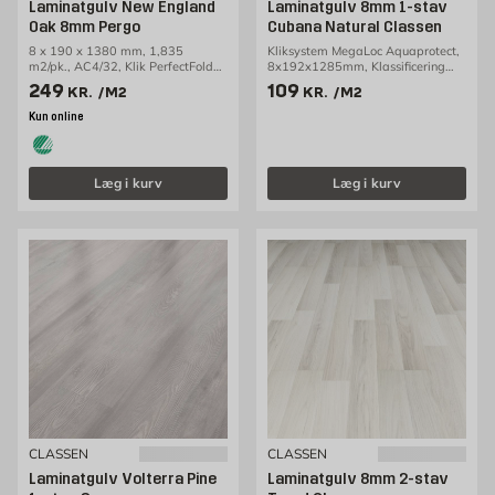
Laminatgulv New England
Laminatgulv 8mm 1-stav
Oak 8mm Pergo
Cubana Natural Classen
8 x 190 x 1380 mm, 1,835
Kliksystem MegaLoc Aquaprotect,
m2/pk., AC4/32, Klik PerfectFold
8x192x1285mm, Klassificering
3.0
AC5/33, 2,22m2/pakke
Pris 249 kr. /m2
Pris 109 kr. /m2
249
109
KR.
/M2
KR.
/M2
Kun online
Læg i kurv
Læg i kurv
CLASSEN
CLASSEN
Laminatgulv Volterra Pine
Laminatgulv 8mm 2-stav