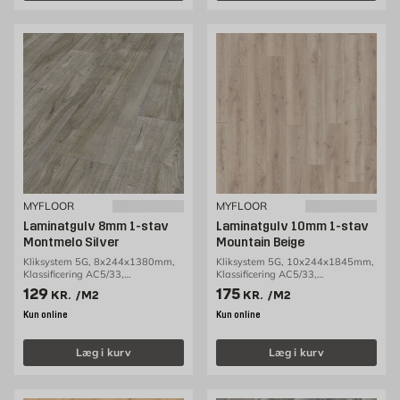
MYFLOOR
MYFLOOR
Laminatgulv 8mm 1-stav
Laminatgulv 10mm 1-stav
Montmelo Silver
Mountain Beige
Kliksystem 5G, 8x244x1380mm,
Kliksystem 5G, 10x244x1845mm,
Klassificering AC5/33,
Klassificering AC5/33,
2,69m2/pakke
1,80m2/pakke
Pris 129 kr. /m2
Pris 175 kr. /m2
129
175
KR.
/M2
KR.
/M2
Kun online
Kun online
Læg i kurv
Læg i kurv