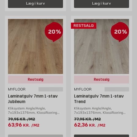
Læg i kurv
Læg i kurv
RESTSALG
20%
20%
Restsalg
Restsalg
MYFLOOR
MYFLOOR
Laminatgulv 7mm 1-stav
Laminatgulv 7mm 1-stav
Jubileum
Trend
Kliksystem Angle/Angle,
Kliksystem Angle/Angle,
7x193x1376mm, Klassificering
7x193x1376mm, Klassificering
AC3/31, 2,39m2/pakke
AC3/31, 2,39m2/pakke
Gammel pris 79.95 kr. /m2
Gammel pris 77.95 kr. /m2
79,95
KR.
/M2
77,95
KR.
/M2
Tilbudspris 63.96 kr. /m2
Tilbudspris 62.36 kr. /m2
63,96
62,36
KR.
/M2
KR.
/M2