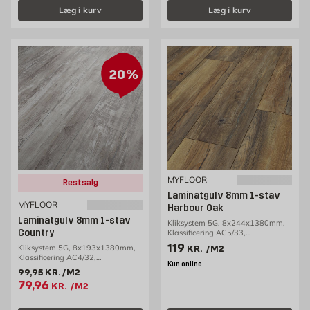
Læg i kurv
Læg i kurv
20%
MYFLOOR
Restsalg
Laminatgulv 8mm 1-stav
MYFLOOR
Harbour Oak
Laminatgulv 8mm 1-stav
Kliksystem 5G, 8x244x1380mm,
Country
Klassificering AC5/33,
2,69m2/pakke
Pris 119 kr. /m2
119
Kliksystem 5G, 8x193x1380mm,
KR.
/M2
Klassificering AC4/32,
Kun online
2,13m2/pakke
Gammel pris 99.95 kr. /m2
99,95
KR.
/M2
Tilbudspris 79.96 kr. /m2
79,96
KR.
/M2