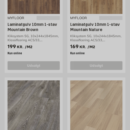
MYFLOOR
MYFLOOR
Laminatgulv 10mm 1-stav
Laminatgulv 10mm 1-stav
Mountain Brown
Mountain Nature
Kliksystem 5G, 10x244x1845mm,
Kliksystem 5G, 10x244x1845mm,
Klassificering AC5/33,
Klassificering AC5/33,
1,80m2/pakke
1,80m2/pakke
Pris 199 kr. /m2
Pris 169 kr. /m2
199
169
KR.
/M2
KR.
/M2
Kun online
Kun online
udsolgt
udsolgt