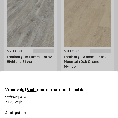
MYFLOOR
MYFLOOR
Laminatgulv 10mm 1-stav
Laminatgulv 8mm 1-stav
Highland Silver
Mountain Oak Creme
Myfloor
Kliksystem 5G, 10x244x1845mm,
Kliksystem 5G, 8x244x1380mm,
Klassificering AC5/33,
Klassificering AC5/33,
1,80m2/pakke
2,69m2/pakke
Pris 169 kr. /m2
Pris 119 kr. /m2
169
119
KR.
/M2
KR.
/M2
Kun online
Kun online
Vi har valgt
Vejle
som din nærmeste butik.
Stiftsvej 41A
Læg i kurv
Læg i kurv
7120 Vejle
Åbningstider