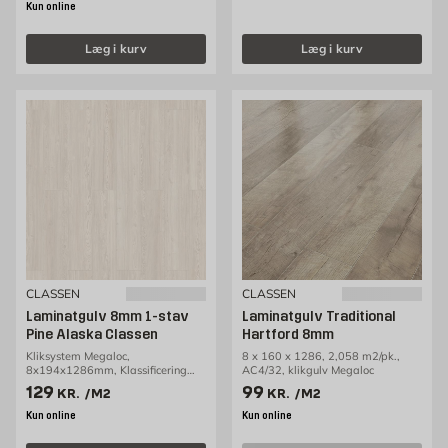
Kun online
Læg i kurv
Læg i kurv
CLASSEN
CLASSEN
Laminatgulv 8mm 1-stav
Laminatgulv Traditional
Pine Alaska Classen
Hartford 8mm
Kliksystem Megaloc,
8 x 160 x 1286, 2,058 m2/pk.,
8x194x1286mm, Klassificering
AC4/32, klikgulv Megaloc
AC4/32, 1,99m2/pakke
Pris 129 kr. /m2
Pris 99 kr. /m2
129
99
KR.
/M2
KR.
/M2
Kun online
Kun online