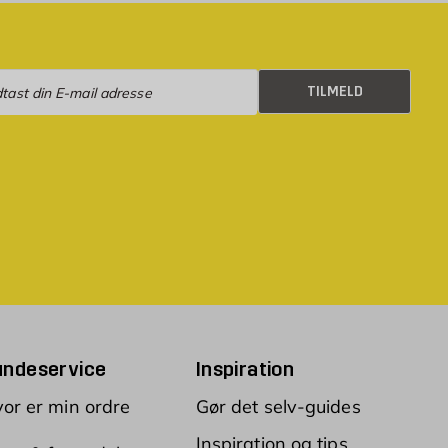
eld
TILMELD
undeservice
Inspiration
or er min ordre
Gør det selv-guides
Inspiration og tips