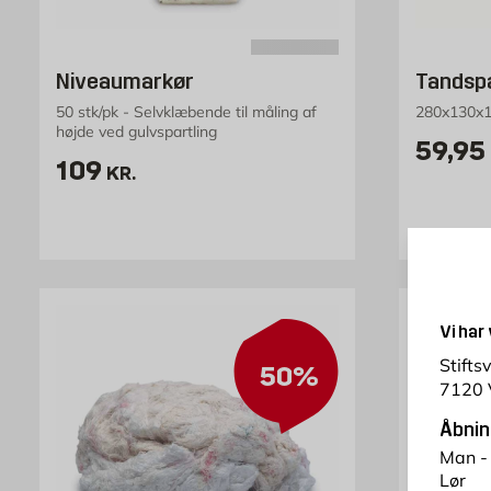
Niveaumarkør
Tandspa
50 stk/pk - Selvklæbende til måling af
280x130x1
højde ved gulvspartling
Pris 5
59,95
Pris 109 kr. /stk
109
KR.
Vi har
Stifts
50%
7120 
Åbnin
Man -
Lør