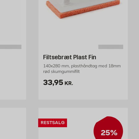
Filtsebræt Plast Fin
140x280 mm, plasthåndtag med 18mm
rød skumgummifilt
 /stk
Pris 33.95 kr. /stk
33,95
KR.
RESTSALG
25%