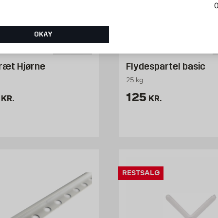
0
OKAY
ræt Hjørne
Flydespartel basic
25 kg
4.95 kr. /stk
Pris 125 kr. /st
125
KR.
KR.
RESTSALG