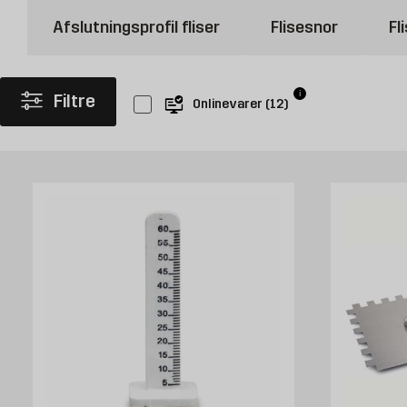
Afslutningsprofil fliser
Flisesnor
Fl
i
Filtre
Onlinevarer
(
12
)