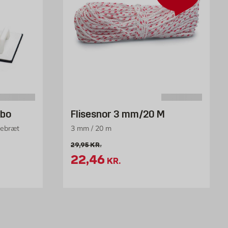
sbo
Flisesnor 3 mm/20 M
gebræt
3 mm / 20 m
k
Gammel pris 29.95 kr. /stk
29,95
KR.
Tilbudspris 22.46 kr. /stk
22,46
KR.