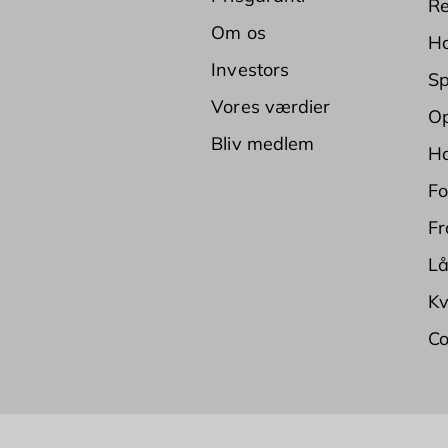
Re
Om os
Ha
Investors
Sp
Vores værdier
Op
Bliv medlem
Ha
Fo
Fr
Lå
Kv
Co