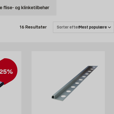
e flise- og klinketilbehør
Produktliste er opdateret: 16 Re
16
Resultater
Sorter efter:
25%