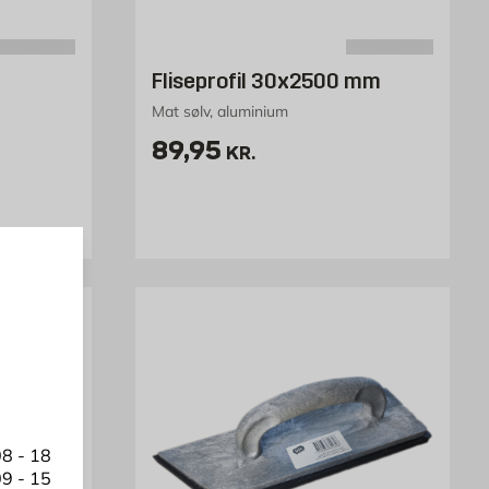
Fliseprofil 30x2500 mm
Mat sølv, aluminium
Pris 89.95 kr. /stk
89,95
KR.
1 kr. /stk
8 - 18
9 - 15