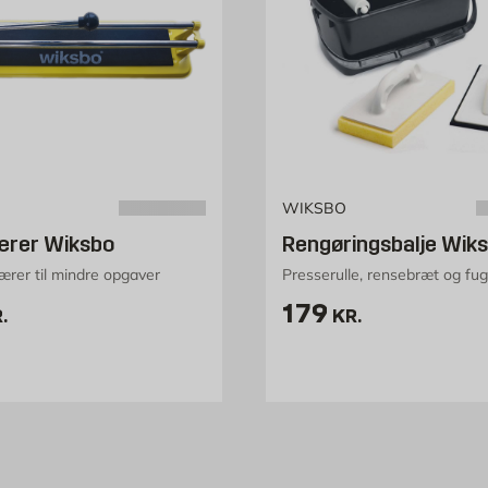
WIKSBO
ærer Wiksbo
Rengøringsbalje Wik
ærer til mindre opgaver
Presserulle, rensebræt og fu
72 kr. /stk
Pris 179 kr. /st
179
.
KR.