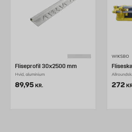
WIKSBO
Fliseprofil 30x2500 mm
Flisesk
Hvid, aluminium
Allroundsk
Pris 89.95 kr. /stk
Pris 2
89,95
272
KR.
KR