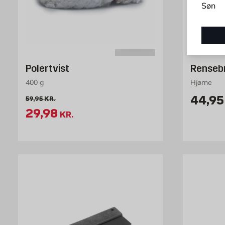
Søn
Polertvist
Renseb
400 g
Hjørne
Pris 4
44,95
Gammel pris 59.95 kr. /stk
59,95
KR.
Tilbudspris 29.98 kr. /stk
29,98
KR.