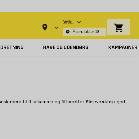
Vejle
Indkøbsk
Åben, lukker 18
NDRETNING
HAVE OG UDENDØRS
KAMPAGNER
liseskærere til flisekamme og filtbrætter. Fliseværktøj i god
bi din nærmeste Byggmax-butik, eller se her online, hvilket