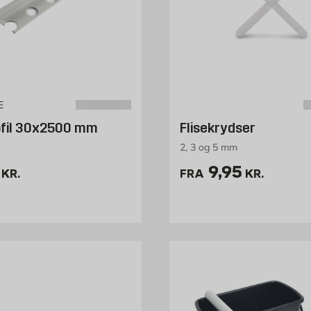
E
ofil 30x2500 mm
Flisekrydser
2, 3 og 5 mm
4.95 kr. /stk
Pris 9.95 kr.
9,95
KR.
FRA
KR.