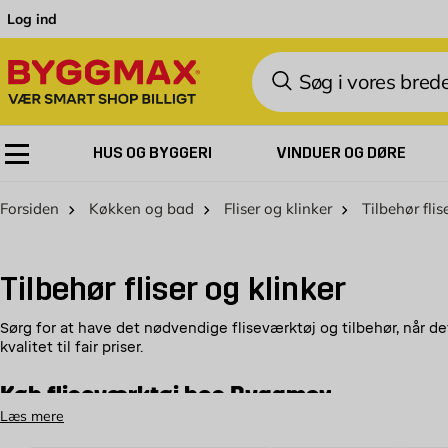
Skip to Content
Log ind
Søg
HUS OG BYGGERI
VINDUER OG DØRE
Forsiden
Køkken og bad
Fliser og klinker
Tilbehør flis
Tilbehør fliser og klinker
Sørg for at have det nødvendige fliseværktøj og tilbehør, når det e
kvalitet til fair priser.
Køb fliseværktøj hos Byggmax
Læs mere
Velkommen til at se vores udvalg af fliseværktøj og andet tilbeh
flisetilbehør vi kan tilbyde.