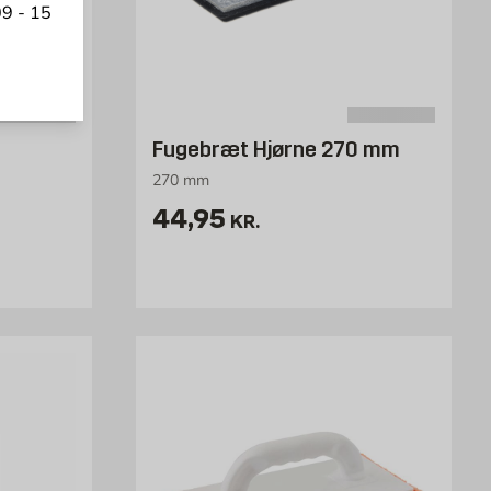
9 - 15
Fugebræt Hjørne 270 mm
270 mm
k
Pris 44.95 kr. /stk
44,95
KR.