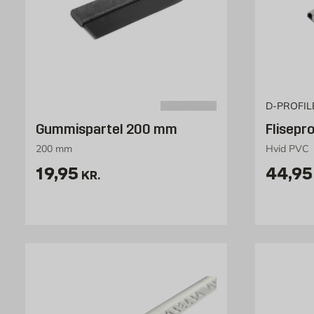
D-PROFIL
Gummispartel 200 mm
Flisepr
200 mm
Hvid PVC
Pris 19.95 kr. /stk
Pris 4
19,95
44,95
KR.