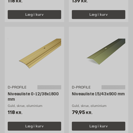
Pris 118 kr. /stk
Pris 139 kr. /stk
118
139
KR.
KR.
Læg i kurv
Læg i kurv
D-PROFILE
D-PROFILE
Niveauliste 0-12/38x1800
Niveauliste 15/43x900 mm
mm
Guld, skrue, aluminium
Guld, skrue, aluminium
Pris 118 kr. /stk
Pris 79.95 kr. /stk
118
79,95
KR.
KR.
Læg i kurv
Læg i kurv