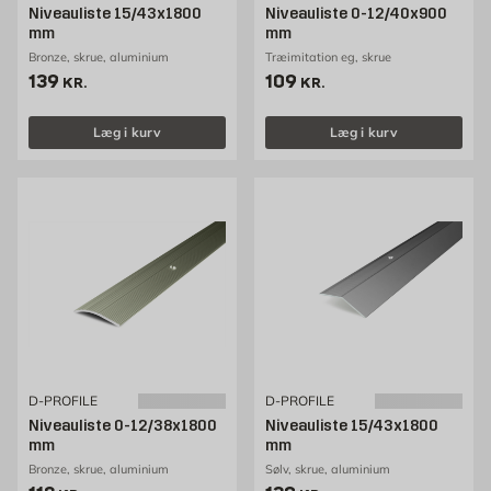
Niveauliste 15/43x1800
Niveauliste 0-12/40x900
mm
mm
Bronze, skrue, aluminium
Træimitation eg, skrue
Pris 139 kr. /stk
Pris 109 kr. /stk
139
109
KR.
KR.
Læg i kurv
Læg i kurv
D-PROFILE
D-PROFILE
Niveauliste 0-12/38x1800
Niveauliste 15/43x1800
mm
mm
Bronze, skrue, aluminium
Sølv, skrue, aluminium