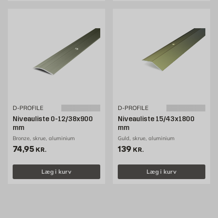
D-PROFILE
D-PROFILE
Niveauliste 0-12/38x900
Niveauliste 15/43x1800
mm
mm
Bronze, skrue, aluminium
Guld, skrue, aluminium
Pris 74.95 kr. /stk
Pris 139 kr. /stk
74,95
139
KR.
KR.
Læg i kurv
Læg i kurv