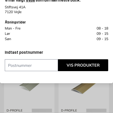
Vi har valgt
Vejle
som din nærmeste butik.
Stiftsvej 41A
7120 Vejle
D-PROFILE
D-PROFILE
Niveauliste 0-12/38x900
Niveauliste 0-12/40x1800
Åbningstider
mm
mm
Man - Fre
08 - 18
Sølv, skrue, aluminium
Træimitation eg, skrue
Lør
09 - 15
Pris 74.95 kr. /stk
Pris 199 kr. /stk
74,95
199
KR.
KR.
Søn
09 - 15
Læg i kurv
Læg i kurv
Indtast postnummer
VIS PRODUKTER
D-PROFILE
D-PROFILE