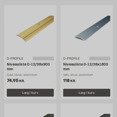
Velkommen til at se vores udvalg af niveaulister, som du
nemt kan købe hos Byggmax. Kig forbi din nærmeste
Byggmax-butik, eller se med her online for at finde den
niveauliste, vi kan tilbyde.
D-PROFILE
D-PROFILE
Niveauliste 0-12/38x900
Niveauliste 0-12/38x1800
mm
mm
Guld, skrue, aluminium
Sølv, skrue, aluminium
Pris 74.95 kr. /stk
Pris 118 kr. /stk
74,95
118
KR.
KR.
Læg i kurv
Læg i kurv