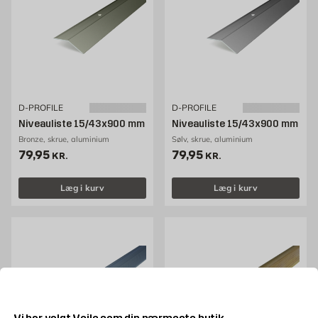
D-PROFILE
D-PROFILE
Niveauliste 15/43x900 mm
Niveauliste 15/43x900 mm
Bronze, skrue, aluminium
Sølv, skrue, aluminium
Pris 79.95 kr. /stk
Pris 79.95 kr. /stk
79,95
79,95
KR.
KR.
Læg i kurv
Læg i kurv