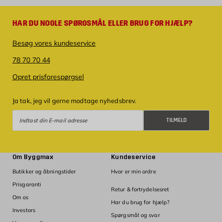
HAR DU NOGLE SPØRGSMÅL ELLER BRUG FOR HJÆLP?
Besøg vores kundeservice
78 70 70 44
Opret prisforespørgsel
Ja tak, jeg vil gerne modtage nyhedsbrev.
Tilmeld
TILMELD
Om Byggmax
Kundeservice
Butikker og åbningstider
Hvor er min ordre
Prisgaranti
Retur & fortrydelsesret
Om os
Har du brug for hjælp?
Investors
Spørgsmål og svar