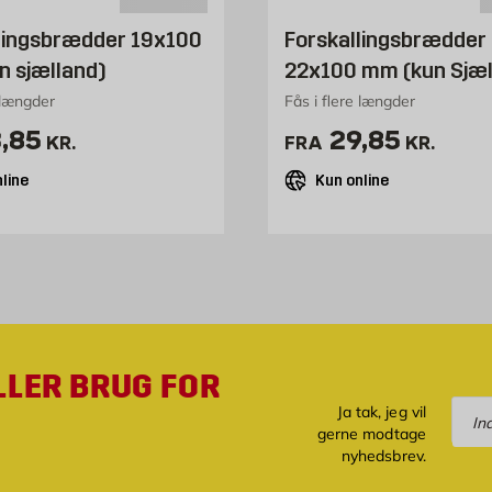
lingsbrædder 19x100
Forskallingsbrædder
 sjælland)
22x100 mm (kun Sjæl
 længder
Fås i flere længder
is 23.85 kr. /stk
Pris 29.85 kr
,85
29,85
KR.
FRA
KR.
line
Kun online
LLER BRUG FOR
Tilm
Ja tak, jeg vil
gerne modtage
nyhedsbrev.