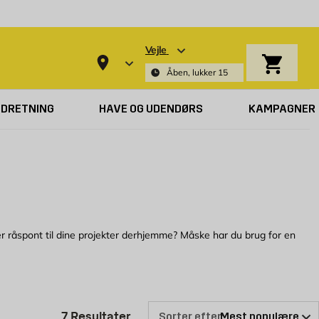
Vejle
Indkøbsk
Åben, lukker 15
NDRETNING
HAVE OG UDENDØRS
KAMPAGNER
r råspont til dine projekter derhjemme? Måske har du brug for en
ggmax finder du mange typer træ, for eksempel råspontslåger i gran.
Produktliste er opdateret: 7 Res
7
Resultater
Sorter efter: