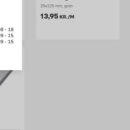
25x125 mm, gran
Pris 13.95 kr. /m
13,95
KR.
/M
8 - 18
9 - 15
9 - 15