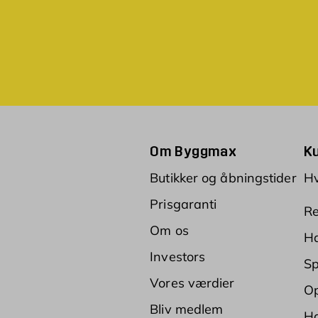
Om Byggmax
K
Butikker og åbningstider
Hv
Prisgaranti
Re
Om os
Ha
Investors
Sp
Vores værdier
Op
Bliv medlem
Ha