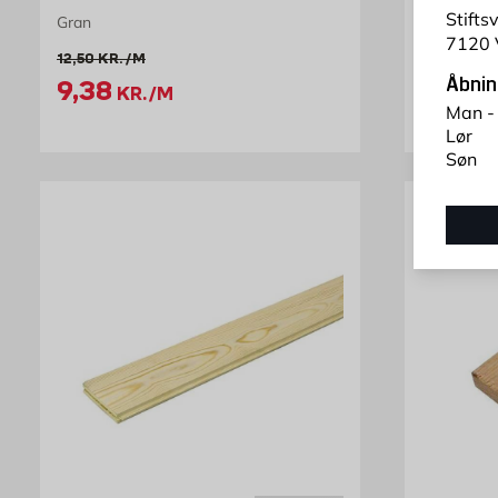
Stifts
Gran
Gran
7120 
Pris 8
8,95
Gammel pris 12.5 kr. /m
12,50
KR.
/M
K
Tilbudspris 9.38 kr. /m
Åbnin
9,38
KR.
/M
Man -
Lør
Søn