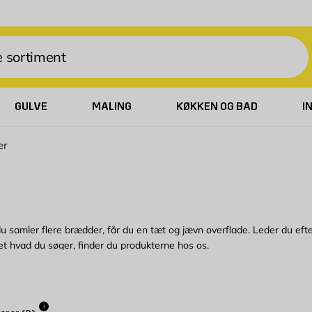
GULVE
MALING
KØKKEN OG BAD
I
er
 samler flere brædder, får du en tæt og jævn overflade. Leder du efte
set hvad du søger, finder du produkterne hos os.
dbart produkt, som samtidig er mere populært end nogensinde. Hos By
i