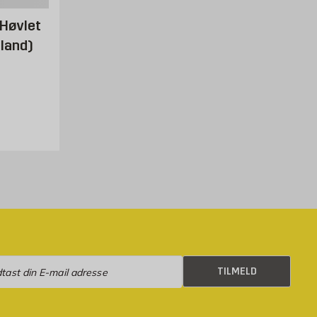
 Høvlet
land)
. /stk
eld
TILMELD