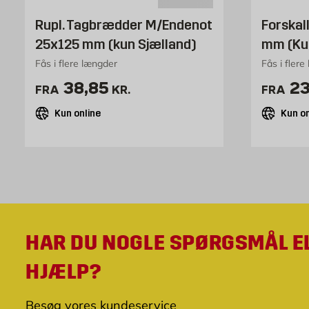
Rupl. Tagbrædder M/Endenot
Forskal
25x125 mm (kun Sjælland)
mm (Kun
Fås i flere længder
Fås i flere
Pris 38.85 kr. /stk
Pr
38,85
23
FRA
KR.
FRA
Kun online
Kun on
HAR DU NOGLE SPØRGSMÅL E
HJÆLP?
Besøg vores kundeservice