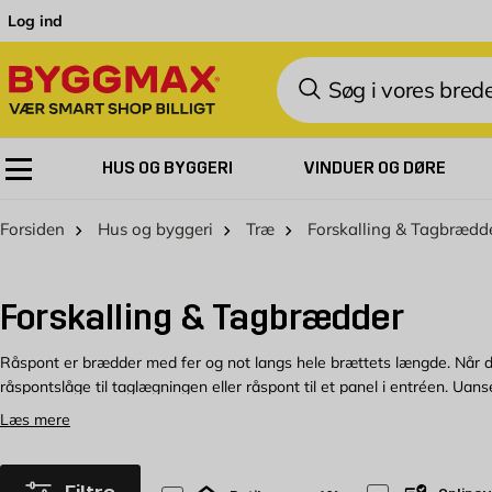
Skip to Content
Log ind
Søg
HUS OG BYGGERI
VINDUER OG DØRE
Forsiden
Hus og byggeri
Træ
Forskalling & Tagbrædd
Forskalling & Tagbrædder
Råspont er brædder med fer og not langs hele brættets længde. Når du
råspontslåge til taglægningen eller råspont til et panel i entréen. Uan
Læs mere
Råspontslåger til nem taglægning
Skal du i gang med at renovere derhjemme, er råspont et godt og hol