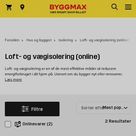
Skip to Content
Søg
Indkøbskurv
Forsiden
Hus og byggeri
Isolering
Loft- og vægisolering (online)
Loft- og vægisolering (online)
Loft- og vægisolering er en af de mest effektive måder at reducere
energiforbruget i dit hjem på. Uanset om du bygger nyt eller renoverer,
kan den rette isolering spare dig for både penge og energi – samtidig
Læs mere
med at du får et mere komfortabelt indeklima.
Her hos Byggmax tilbyder vi isoleringsløsninger med Kingspan, hvor du
finder de helt rette produkter til loft- og vægisolering. Læs mere
herunder om de forskellige produkter, og hvorfor du skal vælge
Sorter efter:
Kingspan, hvis du leder efter loft- og vægisolering.
Filtre
Pr
2
Resultater
Loft- og vægisolering - Hvilket Kingspan-produkt til loft-
Onlinevarer
(
2
)
og vægisolering?