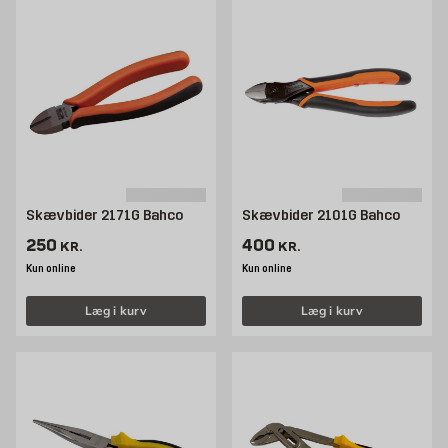
Skævbider 2171G Bahco
Skævbider 2101G Bahco
Pris 250 kr. /stk
Pris 400 kr. /stk
250
400
KR.
KR.
Kun online
Kun online
Læg i kurv
Læg i kurv