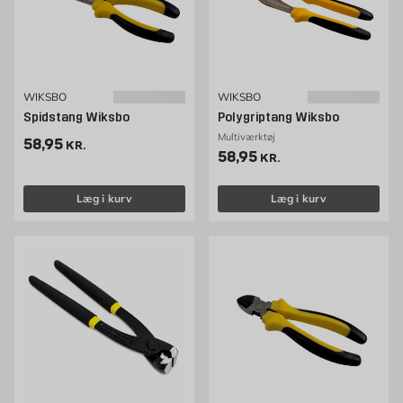
WIKSBO
WIKSBO
Spidstang Wiksbo
Polygriptang Wiksbo
Multiværktøj
Pris 58.95 kr. /stk
58,95
KR.
Pris 58.95 kr. /stk
58,95
KR.
Læg i kurv
Læg i kurv