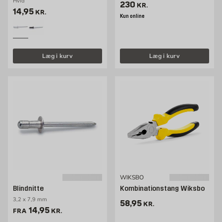
Hvid
Pris 230 kr. /stk
230
KR.
Pris 14.95 kr. /stk
14,95
KR.
Kun online
Læg i kurv
Læg i kurv
WIKSBO
Blindnitte
Kombinationstang Wiksbo
3,2 x 7,9 mm
Pris 58.95 kr. /stk
58,95
KR.
Pris 14.95 kr. /stk
14,95
FRA
KR.