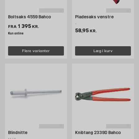
Boltsaks 4559 Bahco
Pladesaks venstre
-
Pris 1395 kr. /stk
1 395
FRA
KR.
Pris 58.95 kr. /stk
58,95
KR.
Kun online
Flere varianter
Læg i kurv
Blindnitte
Knibtang 2339D Bahco