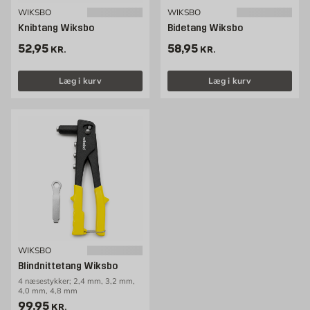
WIKSBO
WIKSBO
Knibtang Wiksbo
Bidetang Wiksbo
Pris 52.95 kr. /stk
Pris 58.95 kr. /stk
52,95
58,95
KR.
KR.
Læg i kurv
Læg i kurv
WIKSBO
Blindnittetang Wiksbo
4 næsestykker; 2,4 mm, 3,2 mm,
4,0 mm, 4,8 mm
Pris 99.95 kr. /stk
99,95
KR.