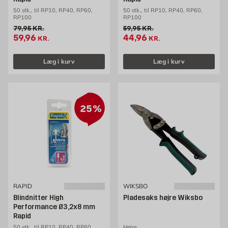
50 stk., til RP10, RP40, RP60,
50 stk., til RP10, RP40, RP60,
RP100
RP100
Gammel pris 79.95 kr. /stk
Gammel pris 59.95 kr. /stk
79,95
KR.
59,95
KR.
Tilbudspris 59.96 kr. /stk
Tilbudspris 44.96 kr. /stk
59,96
44,96
KR.
KR.
Læg i kurv
Læg i kurv
25%
RAPID
WIKSBO
Blindnitter High
Pladesaks højre Wiksbo
Performance Ø3,2x8 mm
Rapid
50 stk., til RP10, RP40, RP60,
Højre