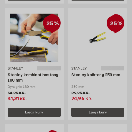
25%
25%
STANLEY
STANLEY
Stanley kombinationstang
Stanley knibtang 250 mm
180 mm
Dynagrip 180 mm
250 mm
Gammel pris 54.95 kr. /stk
Gammel pris 99.95 kr. /stk
54,95
KR.
99,95
KR.
Tilbudspris 41.21 kr. /stk
Tilbudspris 74.96 kr. /stk
41,21
74,96
KR.
KR.
Læg i kurv
Læg i kurv