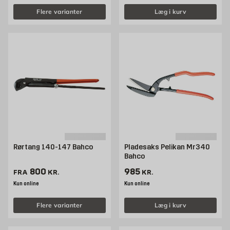
Flere varianter
Læg i kurv
Rørtang 140-147 Bahco
Pladesaks Pelikan Mr340
Bahco
Pris 800 kr. /stk
Pris 985 kr. /stk
800
985
FRA
KR.
KR.
Kun online
Kun online
Flere varianter
Læg i kurv