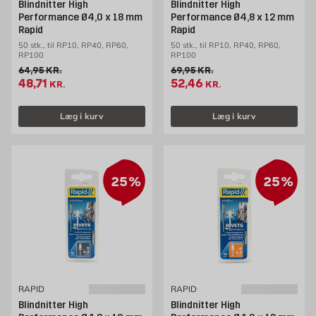
Blindnitter High
Blindnitter High
Performance Ø4,0 x 18 mm
Performance Ø4,8 x 12 mm
Rapid
Rapid
50 stk., til RP10, RP40, RP60,
50 stk., til RP10, RP40, RP60,
RP100
RP100
Gammel pris 64.95 kr. /stk
Gammel pris 69.95 kr. /stk
64,95
KR.
69,95
KR.
Tilbudspris 48.71 kr. /stk
Tilbudspris 52.46 kr. /stk
48,71
52,46
KR.
KR.
Læg i kurv
Læg i kurv
25%
25%
RAPID
RAPID
Blindnitter High
Blindnitter High