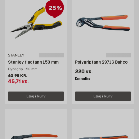
25%
STANLEY
Stanley fladtang 150 mm
Polygriptang 2971G Bahco
Dynagrip 150 mm
Pris 220 kr. /stk
220
KR.
Gammel pris 60.95 kr. /stk
60,95
KR.
Kun online
Tilbudspris 45.71 kr. /stk
45,71
KR.
Læg i kurv
Læg i kurv