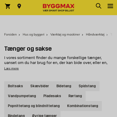
Skip to Content
Søg
Indkøbskurv
Forsiden
Hus og byggeri
Værktøj og maskiner
Håndværktøj
Tæn
Tænger og sakse
I vores sortiment finder du mange forskellige tænger,
uanset om du har brug for en, der kan bide over, eller en,
der holder godt fast, har vi en tang, der kan klare opgaven.
Læs mere
Hvilken tang har du brug for til dit projekt?
Brugbare avbidertænger og polygrip
Boltsaks
Skævbider
Bidetang
Spidstang
Der findes mange forskellige typer tænger, og det kan
være svært at vide, hvilken man skal vælge. Ligesom
Vandpumpetang
Pladesaks
Rørtang
mange andre håndværktøjer fås tænger i forskellige
udformninger, og du opnår det bedste resultat med en
Popnittetang og blindnittetang
Kombinationstang
tang, der er lavet til det konkrete formål. En rørtang er for
eksempel meget nyttig, når du skal udføre rørarbejde og
Bindetang
Øvrige tænger