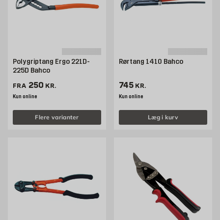
Polygriptang Ergo 221D-
Rørtang 1410 Bahco
225D Bahco
Pris 250 kr. /stk
Pris 745 kr. /stk
250
745
FRA
KR.
KR.
Kun online
Kun online
Flere varianter
Læg i kurv