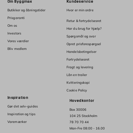
Om Byggmax
Kundeservice
Butikker og åbningstider
Hvor er min ordre
Prisgaranti
Retur & fortrydelsesret
Om os
Har du brug for hjælp?
Investors
Spørgsmål og svar
Vores værdier
Opret prisforespørgsel
Bliv medlem
Handelsbetingelser
Fortrydelsesret
Fragt og levering
Lån en trailer
Kvitteringskopi
Cookie Policy
Inspiration
Hovedkontor
Gør det selv-guides
Box 30006
Inspiration og tips
104 25 Stockholm
Varemærker
78 70 70 44
Man-Fre 08:00 - 16.00