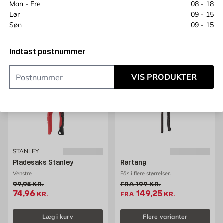
Man - Fre
08 - 18
Tilbudspris 246.75 kr. /stk
246,75
KR.
Lør
09 - 15
Søn
09 - 15
Læg i kurv
Flere varianter
Indtast postnummer
RESTSALG
25%
25%
VIS PRODUKTER
STANLEY
Pladesaks Stanley
Rørtang
Venstre
Fås i flere størrelser.
Gammel pris 99.95 kr. /stk
Gammel pris 199 kr. /stk
99,95
KR.
FRA
199
KR.
Tilbudspris 74.96 kr. /stk
Tilbudspris 149.25 kr.
74,96
149,25
KR.
FRA
KR.
Læg i kurv
Flere varianter