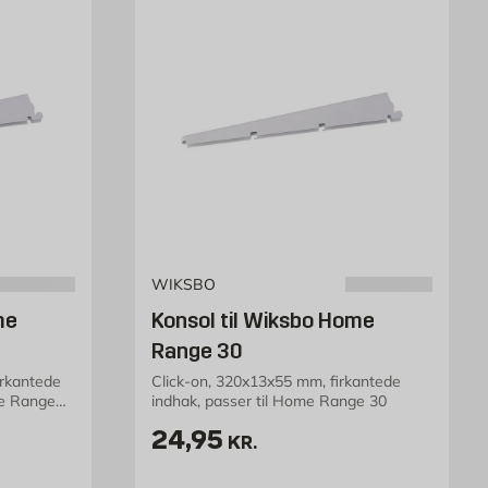
WIKSBO
me
Konsol til Wiksbo Home
Range 30
irkantede
Click-on, 320x13x55 mm, firkantede
me Range
indhak, passer til Home Range 30
stk
Pris 24.95 kr. /stk
24,95
KR.