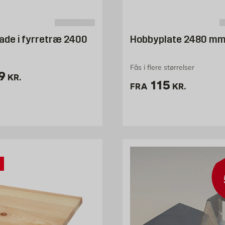
ade i fyrretræ 2400
Hobbyplate 2480 mm
Fås i flere størrelser
is 119 kr. /stk
9
KR.
Pris 115 kr. 
115
FRA
KR.