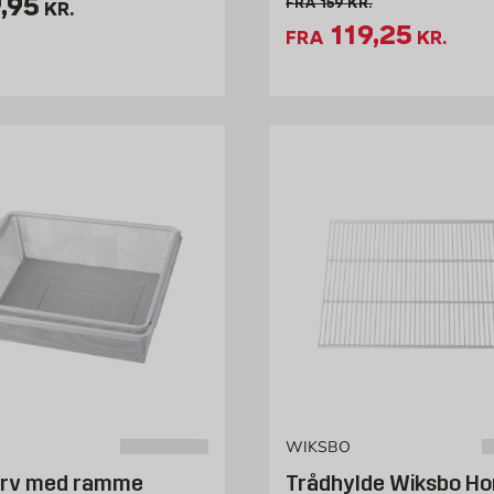
is 79.95 kr. /stk
,95
Gammel pris 159 kr. /stk
FRA
159
KR.
KR.
Tilbudspris 
119,25
FRA
KR.
WIKSBO
rv med ramme
Trådhylde Wiksbo H