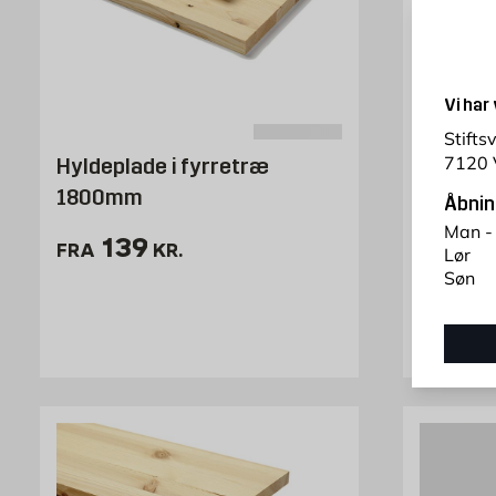
Vi har
Stifts
7120 
Hyldeplade i fyrretræ
Hylde U
1800mm
Åbnin
Fås i flere 
Man -
Pris 139 kr. /stk
139
FRA
KR.
Lør
Pr
8
FRA
Søn