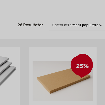
, eller se udvalget her online for at finde den hylde, vi kan
Produktliste er opdateret: 26 Re
26
Resultater
Sorter efter:
25%