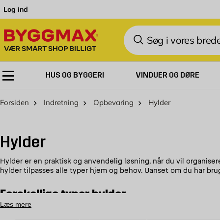
Skip to Content
Log ind
Søg
HUS OG BYGGERI
VINDUER OG DØRE
Forsiden
Indretning
Opbevaring
Hylder
Hylder
Hylder er en praktisk og anvendelig løsning, når du vil organise
hylder tilpasses alle typer hjem og behov. Uanset om du har brug
Forskellige typer hylder
Læs mere
Hos os i Byggmax finder du forskellige typer hylder, blandt ande
et rustikt og naturligt udtryk, mens hylder i metal giver et mod