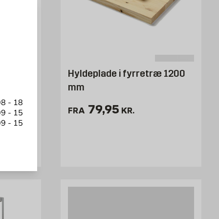
 MM
Hyldeplade i fyrretræ 1200
mm
else på 18
8 - 18
Pris 79.95 kr. /stk
79,95
FRA
KR.
9 - 15
9 - 15
 kr. /stk