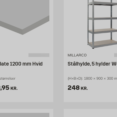
MILLARCO
late 1200 mm Hvid
Stålhylde, 5 hylder W
 størrelser
(H×B×D): 1800 × 900 × 300 
is 89.95 kr. /stk
Pris 248 kr. /st
,95
248
KR.
KR.