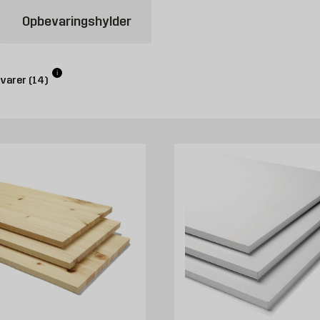
Opbevaringshylder
nemt kan købe hos Byggmax. Kig forbi din nærmeste Byggmax-butik
i
evarer
(
14
)