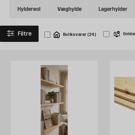
Hyldereol
Væghylde
Lagerhylder
Køb hylder hos Byggmax
Velkommen til at se nærmere på vores udvalg af hylder, som du 
tilbyde.
Filtre
Onlin
Butiksvarer
(
24
)