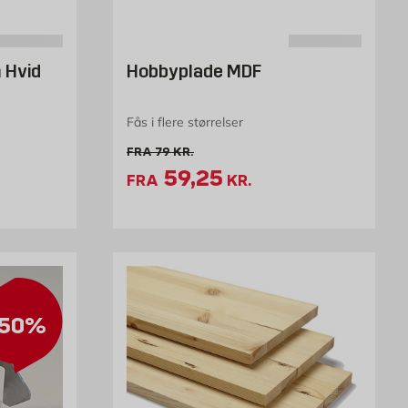
 Hvid
Hobbyplade MDF
Fås i flere størrelser
/stk
Gammel pris 79 kr. /stk
FRA
79
KR.
Tilbudspris 59.25 kr. /
59,25
FRA
KR.
50%