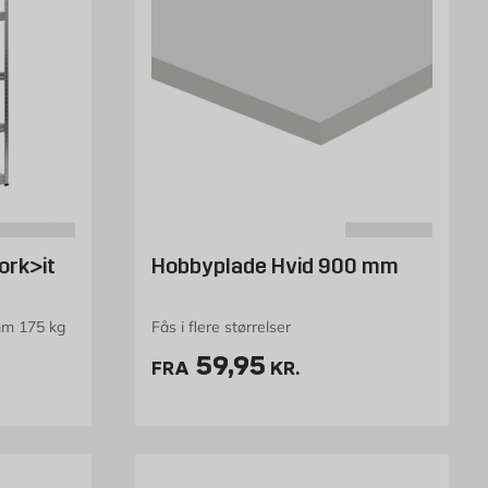
ork>it
Hobbyplade Hvid 900 mm
mm 175 kg
Fås i flere størrelser
k
Pris 59.95 kr. /stk
59,95
FRA
KR.