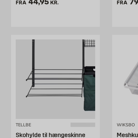
Pris 44.95 kr. /stk
Pr
44,95
79
FRA
KR.
FRA
TELLBE
WIKSBO
Skohylde til hængeskinne
Meshku