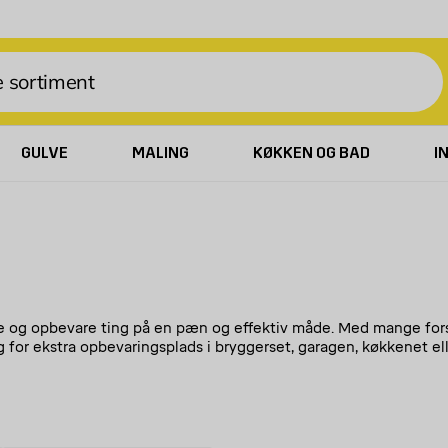
GULVE
MALING
KØKKEN OG BAD
I
re og opbevare ting på en pæn og effektiv måde. Med mange forske
 for ekstra opbevaringsplads i bryggerset, garagen, køkkenet elle
t væghylder og hattehylder til hjemmet eller lagerhylder til depo
erne og stilrent look. Ud over at give ekstra opbevaringsplads k