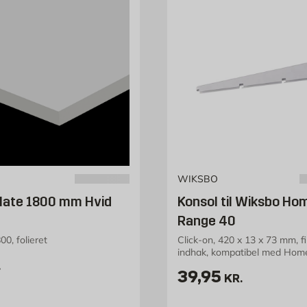
WIKSBO
late 1800 mm Hvid
Konsol til Wiksbo Ho
Range 40
0, folieret
Click-on, 420 x 13 x 73 mm, f
indhak, kompatibel med Ho
19 kr. /stk
40
.
Pris 39.95 kr. /
39,95
KR.