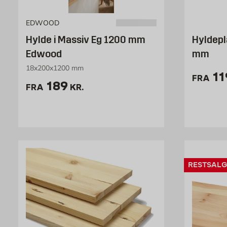
EDWOOD
Hylde i Massiv Eg 1200 mm
Hyldepl
Edwood
mm
18x200x1200 mm
Pr
11
FRA
Pris 189 kr. /stk
189
FRA
KR.
RESTSALG