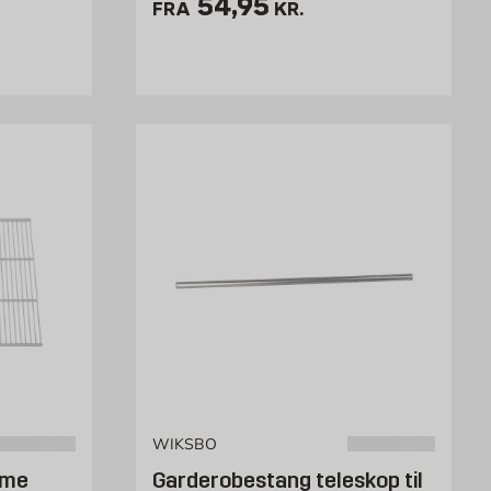
Pris 54.95 kr. /stk
54,95
FRA
KR.
119.25 kr. /stk
WIKSBO
ome
Garderobestang teleskop til