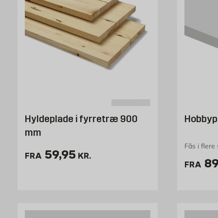
Hyldeplade i fyrretræ 900
Hobbyp
mm
Fås i flere
Pris 59.95 kr. /stk
59,95
FRA
KR.
Pr
89
FRA