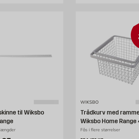
WIKSBO
inne til Wiksbo
Trådkurv med ramm
ange
Wiksbo Home Range 
 længder
Fås i flere størrelser