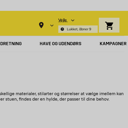
Vejle
Indkøbsk
Lukket, åbner 9
NDRETNING
HAVE OG UDENDØRS
KAMPAGNER
llige materialer, stilarter og størrelser at vælge imellem kan
r stuen, findes der en hylde, der passer til dine behov.
trummet. Vi har hylder i forskellige materialer: Træhylder giver
an hylder også bruges som et dekorativt element i hjemmet.