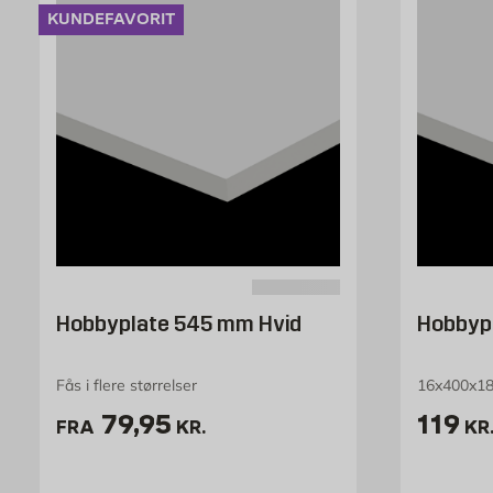
KUNDEFAVORIT
Hobbyplate 545 mm Hvid
Hobbyp
Fås i flere størrelser
16x400x180
Pris 79.95 kr. /stk
Pris 1
79,95
119
FRA
KR.
KR