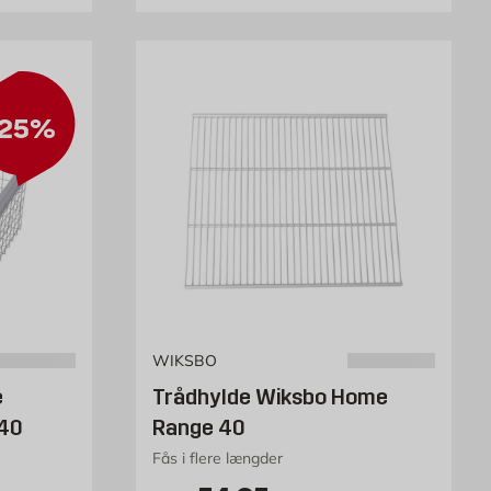
25%
WIKSBO
e
Trådhylde Wiksbo Home
40
Range 40
Fås i flere længder