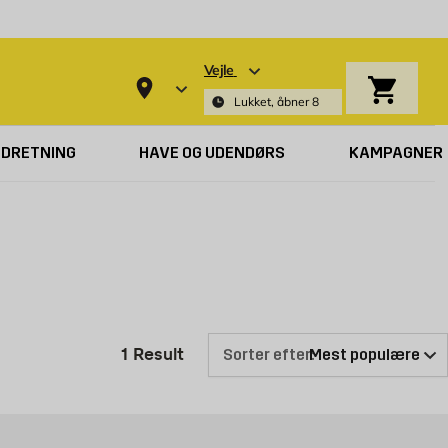
Vejle
Indkøbsk
Lukket, åbner 8
NDRETNING
HAVE OG UDENDØRS
KAMPAGNER
Produktliste er opdateret: 1 Resu
1
Result
Sorter efter: