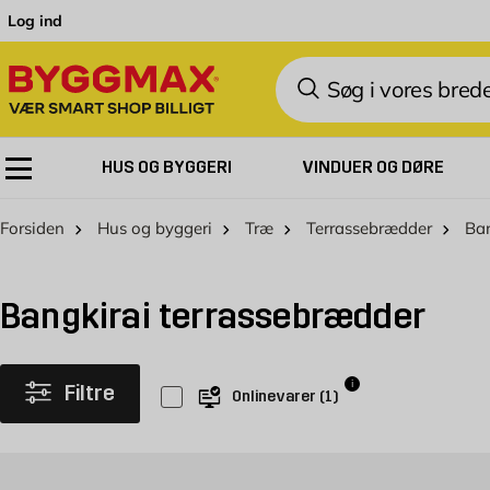
Skip to Content
Log ind
Søg
HUS OG BYGGERI
VINDUER OG DØRE
Forsiden
Hus og byggeri
Træ
Terrassebrædder
Ban
Bangkirai terrassebrædder
i
Filtre
Onlinevarer
(
1
)