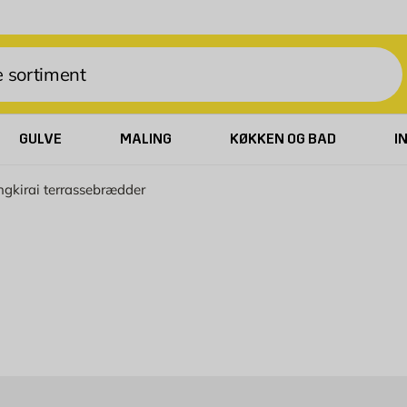
GULVE
MALING
KØKKEN OG BAD
I
gkirai terrassebrædder