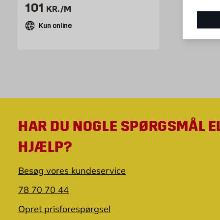
Pris 101 kr. /m
101
KR.
/M
Kun online
HAR DU NOGLE SPØRGSMÅL E
HJÆLP?
Besøg vores kundeservice
78 70 70 44
Opret prisforespørgsel