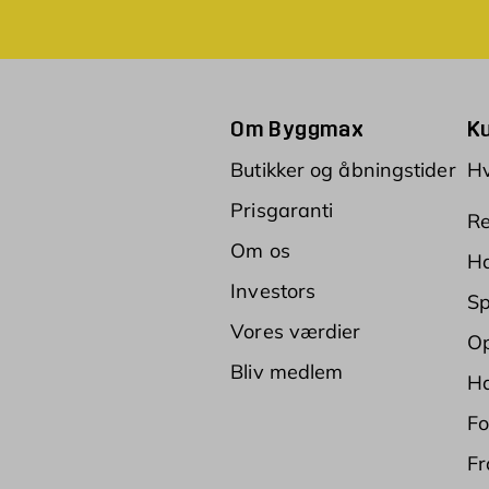
Om Byggmax
K
Butikker og åbningstider
Hv
Prisgaranti
Re
Om os
Ha
Investors
Sp
Vores værdier
Op
Bliv medlem
Ha
Fo
Fr