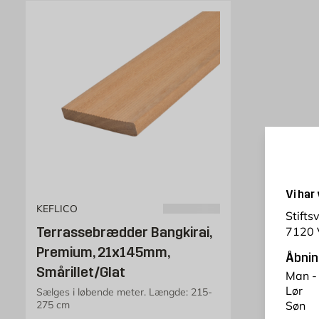
Vi har
KEFLICO
Stifts
Terrassebrædder Bangkirai,
7120 
Premium, 21x145mm,
Åbnin
Smårillet/Glat
Man -
Lør
Sælges i løbende meter. Længde: 215-
Søn
275 cm