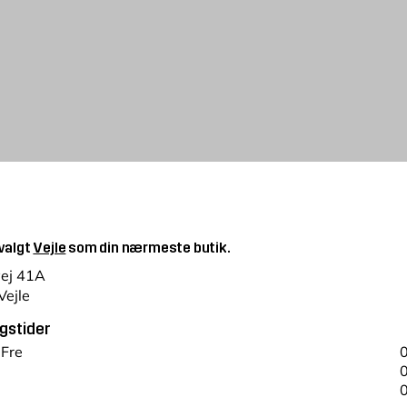
 valgt
Vejle
som din nærmeste butik.
vej 41A
Vejle
gstider
 Fre
0
0
0