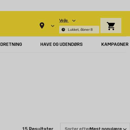
Vejle
Indkøbsk
Lukket, åbner 8
NDRETNING
HAVE OG UDENDØRS
KAMPAGNER
Produktliste er opdateret: 15 Re
15
Resultater
Sorter efter: