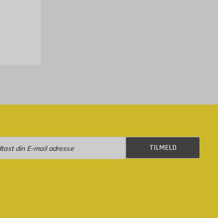
k
eld
TILMELD