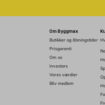
Om Byggmax
K
Butikker og åbningstider
Hv
Prisgaranti
Re
Om os
Ha
Investors
Sp
Vores værdier
Op
Bliv medlem
Ha
Fo
Fr