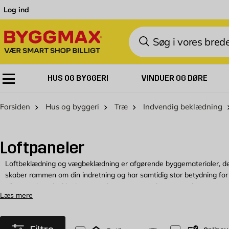
Skip to Content
Log ind
Søg
HUS OG BYGGERI
VINDUER OG DØRE
Forsiden
Hus og byggeri
Træ
Indvendig beklædning
Loftpaneler
Loftbeklædning og vægbeklædning er afgørende byggematerialer, der 
skaber rammen om din indretning og har samtidig stor betydning fo
eller gips kan du ikke kun give dine rum et særligt æstetisk præg, m
Læs mere
brandsikkerhed. Hos BygMax finder du et bredt udvalg af vægbeklæd
og sikker montering.
Trælofter har i mange hjem fra 1960'erne og frem været en populær l