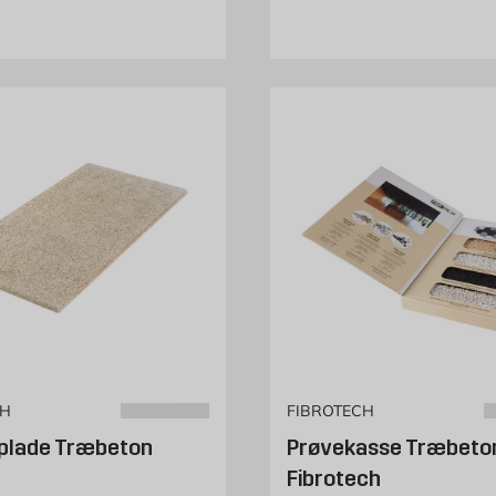
CH
FIBROTECH
plade Træbeton
Prøvekasse Træbeto
Fibrotech