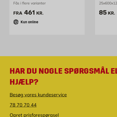
Fås i flere varianter
25x600x12
Pris 461 kr. /stk
Pris 8
461
85
FRA
KR.
KR.
Kun online
HAR DU NOGLE SPØRGSMÅL E
HJÆLP?
Besøg vores kundeservice
78 70 70 44
Opret prisforespørgsel