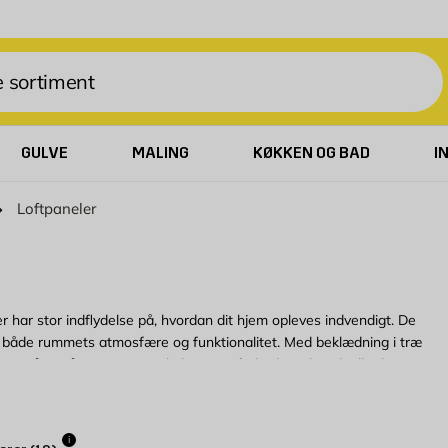
GULVE
MALING
KØKKEN OG BAD
I
Loftpaneler
har stor indflydelse på, hvordan dit hjem opleves indvendigt. De
r både rummets atmosfære og funktionalitet. Med beklædning i træ
en også opnå vigtige egenskaber som forbedret akustik eller højere
ning og loftbeklædning samt alt det nødvendige værktøj til en nem
øsning. Her er profilerede brædder, samlet med fer og not, blandt
i