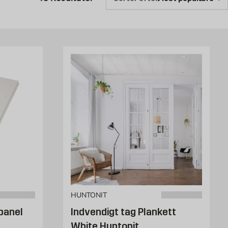
r
t plader, og selv om Troldtekt i mange år har domineret markedet, så
r hos Byggmax. Træbeton er produceret af tynde strimler af træ, der
t. Træbeton egner sig særdeles godt som loftbeklædning i rum, hvor
ofter af gips gør, så absorberes lyden i stedet i overfladestrukturen
ig populært, som loftbeklædning i private boliger, forhaller, garager,
med dårlig akustik, og når det kniber med at høre hvad sidemanden
HUNTONIT
fterfølgende. Her kan Fibrotechs akustikpaneler være løsningen.
 filt, og kan monteres både på lofter og vægge. Den akustiske dug og
panel
Indvendigt tag Plankett
 kaste dem tilbage, og det giver bedre ørenlyd, når man snakker
White Huntonit