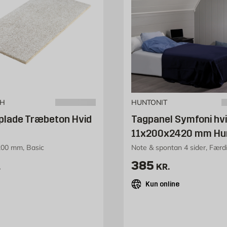
CH
HUNTONIT
plade Træbeton Hvid
Tagpanel Symfoni hv
11x200x2420 mm Hun
00 mm, Basic
Note & spontan 4 sider, Færdi
19 kr. /stk
Pris 385 kr. /st
385
.
KR.
Kun online