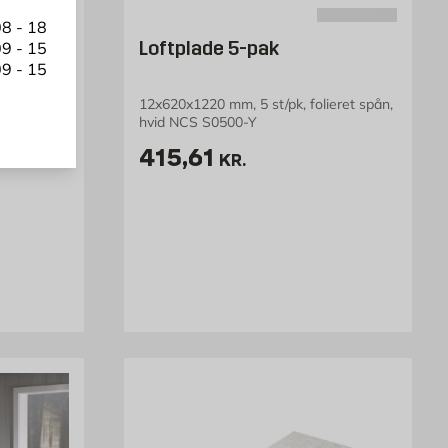
8 - 18
tionalitet og æstetik. Hvad enten du vælger klassiske profilbrædder,
ultifin
Loftplade 5-pak
9 - 15
mukt og behageligt indeklima. Vores sortiment giver dig mulighed for
9 - 15
gmax har vi samlet alt, hvad du skal bruge for at forvandle dine rum
12x620x1220 mm, 5 st/pk, folieret spån,
hvid NCS S0500-Y
Pris 415.61 kr. /stk
415,61
KR.