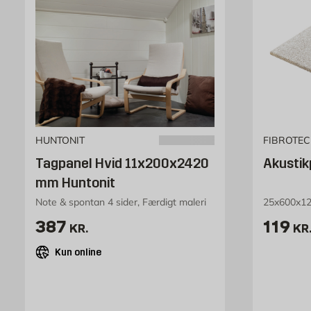
HUNTONIT
FIBROTE
Tagpanel Hvid 11x200x2420
Akustik
mm Huntonit
Note & spontan 4 sider, Færdigt maleri
25x600x12
Pris 387 kr. /stk
Pris 1
387
119
KR.
KR
Kun online