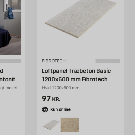
FIBROTECH
id
Loftpanel Træbeton Basic
tonit
1200x600 mm Fibrotech
gt maleri
Hvid 1200x600 mm
k
Pris 93 kr. /stk
97
KR.
Kun online