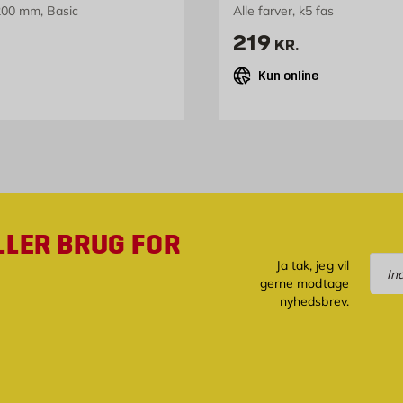
00 mm, Basic
Alle farver, k5 fas
5 kr. /stk
Pris 219 kr. /st
219
KR.
Kun online
LLER BRUG FOR
Tilm
Ja tak, jeg vil
gerne modtage
nyhedsbrev.