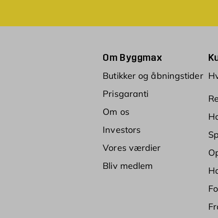
Om Byggmax
K
Butikker og åbningstider
Hv
Prisgaranti
Re
Om os
Ha
Investors
Sp
Vores værdier
Op
Bliv medlem
Ha
Fo
Fr