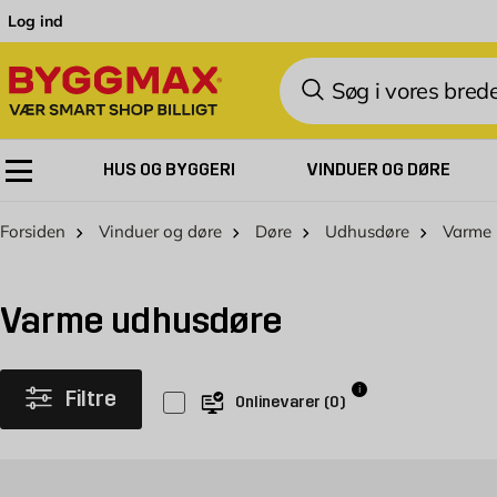
Skip to Content
Log ind
Søg
HUS OG BYGGERI
VINDUER OG DØRE
Forsiden
Vinduer og døre
Døre
Udhusdøre
Varme 
Varme udhusdøre
i
Filtre
Onlinevarer
(
0
)