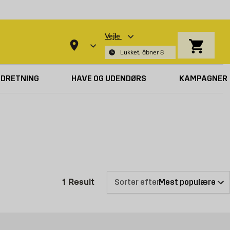
Vejle
Indkøbsk
Lukket, åbner 8
NDRETNING
HAVE OG UDENDØRS
KAMPAGNER
Produktliste er opdateret: 1 Resu
1
Result
Sorter efter: