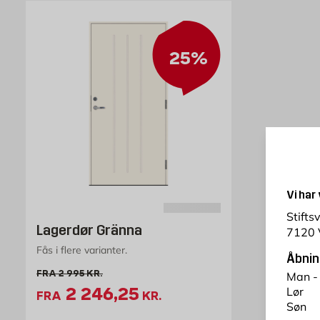
25%
Vi har
Stifts
Lagerdør Gränna
7120 
Fås i flere varianter.
Åbnin
Gammel pris 2995 kr. /stk
FRA
2 995
KR.
Man -
Tilbudspris 2246.25 kr. /stk
2 246,25
Lør
FRA
KR.
Søn