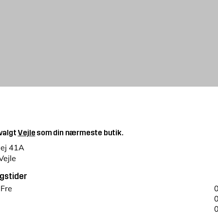
 valgt
Vejle
som din nærmeste butik.
vej 41A
Vejle
gstider
 Fre
0
0
0