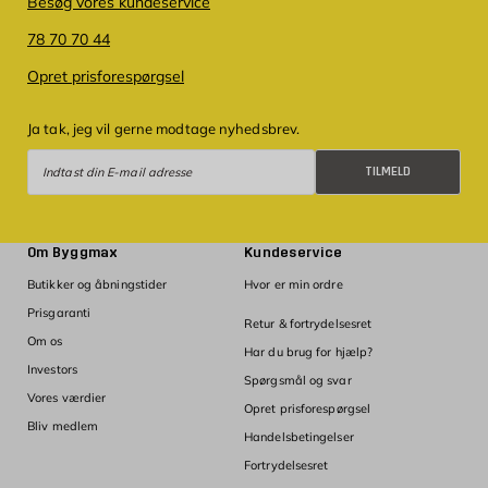
Besøg vores kundeservice
78 70 70 44
Opret prisforespørgsel
Ja tak, jeg vil gerne modtage nyhedsbrev.
Tilmeld
TILMELD
Om Byggmax
Kundeservice
Butikker og åbningstider
Hvor er min ordre
Prisgaranti
Retur & fortrydelsesret
Om os
Har du brug for hjælp?
Investors
Spørgsmål og svar
Vores værdier
Opret prisforespørgsel
Bliv medlem
Handelsbetingelser
Fortrydelsesret