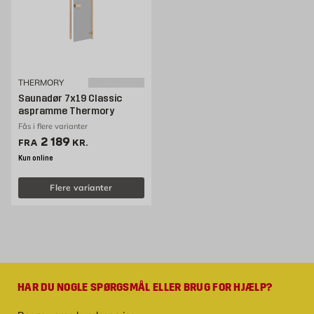
THERMORY
Saunadør 7x19 Classic
aspramme Thermory
Fås i flere varianter
Pris 2189 kr. /stk
2 189
FRA
KR.
Kun online
Flere varianter
HAR DU NOGLE SPØRGSMÅL ELLER BRUG FOR HJÆLP?