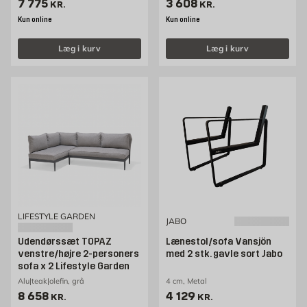
Pris 7775 kr. /stk
Pris 3608 kr. /stk
7 775
3 608
KR.
KR.
Kun online
Kun online
Læg i kurv
Læg i kurv
LIFESTYLE GARDEN
JABO
Udendørssæt TOPAZ
Lænestol/sofa Vansjön
venstre/højre 2-personers
med 2 stk. gavle sort Jabo
sofa x 2 Lifestyle Garden
Alu|teak|olefin, grå
4 cm, Metal
Pris 8658 kr. /stk
Pris 4129 kr. /stk
8 658
4 129
KR.
KR.