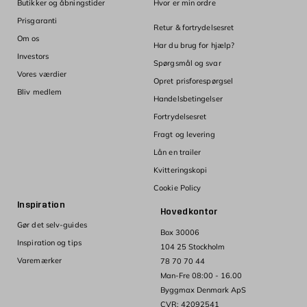
Butikker og åbningstider
Hvor er min ordre
Prisgaranti
Retur & fortrydelsesret
Om os
Har du brug for hjælp?
Investors
Spørgsmål og svar
Vores værdier
Opret prisforespørgsel
Bliv medlem
Handelsbetingelser
Fortrydelsesret
Fragt og levering
Lån en trailer
Kvitteringskopi
Cookie Policy
Inspiration
Hovedkontor
Gør det selv-guides
Box 30006
Inspiration og tips
104 25 Stockholm
Varemærker
78 70 70 44
Man-Fre 08:00 - 16.00
Byggmax Denmark ApS
CVR: 42092541