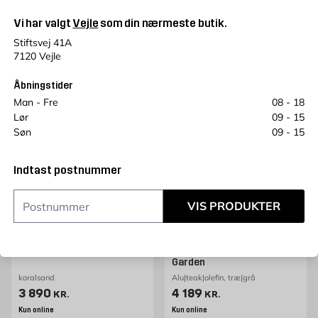
Vi har valgt
Vejle
som din nærmeste butik.
Læg i kurv
Læg i kurv
Stiftsvej 41A
7120 Vejle
Åbningstider
Man - Fre
08 - 18
Lør
09 - 15
Søn
09 - 15
Indtast postnummer
LIFESTYLE GARDEN
LIFESTYLE GARDEN
VIS PRODUKTER
Udendørs modulsofa
Sofa til udendørs brug
Portals 2-personers
TOPAZ venstre/højre 2-
Lifestyle Garden
personers sofa Lifestyle
Garden
koralsand
Alu|teak|olefin, træ|grå
Pris 3890 kr. /stk
Pris 4189 kr. /stk
3 890
4 189
KR.
KR.
Kun online
Kun online