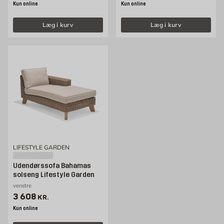
Kun online
Kun online
Læg i kurv
Læg i kurv
LIFESTYLE GARDEN
Udendørssofa Bahamas
solseng Lifestyle Garden
venstre
Pris 3608 kr. /stk
3 608
KR.
Kun online