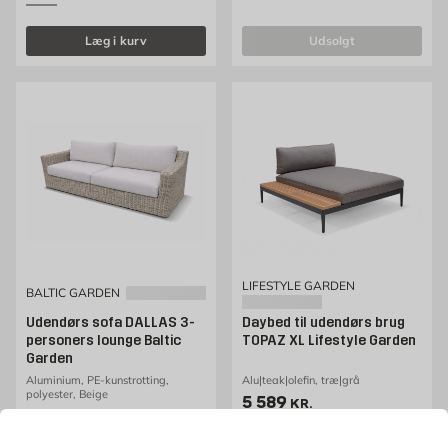
Læg i kurv
udsolgt
LIFESTYLE GARDEN
BALTIC GARDEN
Udendørs sofa DALLAS 3-
Daybed til udendørs brug
personers lounge Baltic
TOPAZ XL Lifestyle Garden
Garden
Aluminium, PE-kunstrotting,
Alu|teak|olefin, træ|grå
polyester, Beige
Pris 5589 kr. /stk
5 589
KR.
Pris 9179 kr. /stk
9 179
KR.
Kun online
Kun online