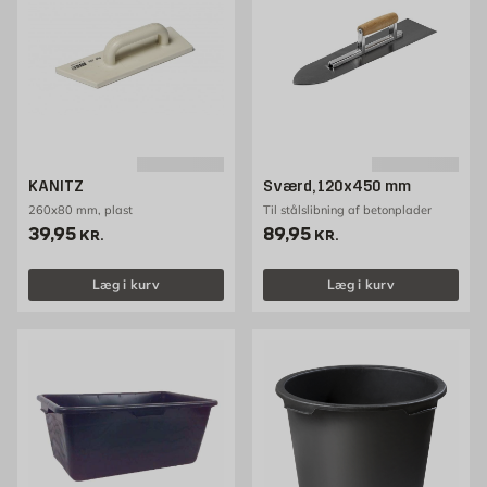
KANITZ
Sværd, 120x450 mm
260x80 mm, plast
Til stålslibning af betonplader
Pris 39.95 kr. /stk
Pris 89.95 kr. /stk
39,95
89,95
KR.
KR.
Læg i kurv
Læg i kurv