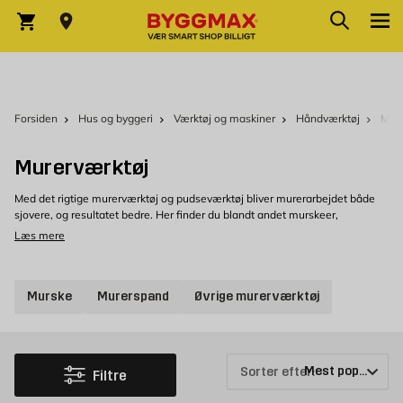
Skip to Content
Søg
Indkøbskurv
Forsiden
Hus og byggeri
Værktøj og maskiner
Håndværktøj
Mure
Murerværktøj
Med det rigtige murerværktøj og pudseværktøj bliver murerarbejdet både
sjovere, og resultatet bedre. Her finder du blandt andet murskeer,
mørtelspande og pudsebrætter, værktøj, der er godt at have ved
Læs mere
murerprojekter.
Køb murerværktøj og pudseværktøj hos Byggmax
Murske
Murerspand
Øvrige murerværktøj
Velkommen til at se nærmere på vores udvalg af murerværktøj, som du
nemt kan købe hos Byggmax. Kig forbi din nærmeste Byggmax-butik, eller
se med her online for at finde ud af, hvilke forskellige pudseværktøjer og
murerværktøjer vi kan tilbyde.
Sorter efter:
Filtre