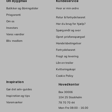
Om Byggmax
Kundeservice
Butikker og åbningstider
Hvor er min ordre
Prisgaranti
Retur & fortrydelsesret
Om os
Har du brug for hjælp?
Investors
Spørgsmål og svar
Vores værdier
Opret prisforespørgsel
Bliv medlem
Handelsbetingelser
Fortrydelsesret
Fragt og levering
Lån en trailer
Kvitteringskopi
Cookie Policy
Inspiration
Hovedkontor
Gør det selv-guides
Box 30006
Inspiration og tips
104 25 Stockholm
Varemærker
78 70 70 44
Man-Fre 08:00 - 16.00