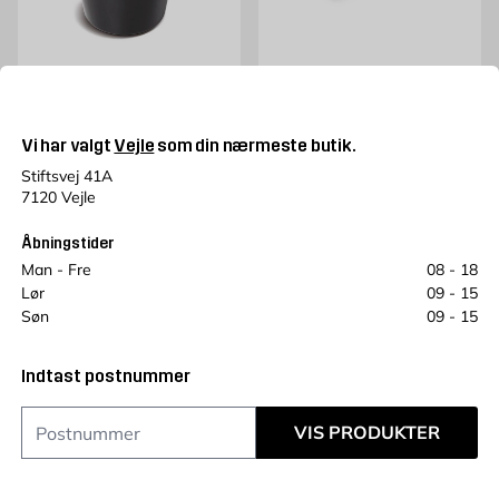
BAUROC
Mørtelspand 12L
BAUROC LIMSKE 10 CM
12 L
Pris 149 kr. /stk
149
KR.
Vi har valgt
Vejle
som din nærmeste butik.
Pris 12.95 kr. /stk
12,95
KR.
Stiftsvej 41A
7120 Vejle
Læg i kurv
Læg i kurv
Åbningstider
Man - Fre
08 - 18
Lør
09 - 15
Søn
09 - 15
Indtast postnummer
VIS PRODUKTER
BAUROC