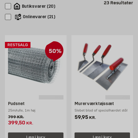
Pr
23
Resultater
Butiksvarer
(
20
)
Onlinevarer
(
21
)
RESTSALG
50%
Pudsnet
Murerværktøjssæt
25m/rulle, 1m høj
Slebet blad af specialhærdet stål
Pris 59.95 kr. /stk
59,95
Gammel pris 799 kr. /stk
799
KR.
KR.
Tilbudspris 399.5 kr. /stk
399,50
KR.
Læg i kurv
Læg i kurv