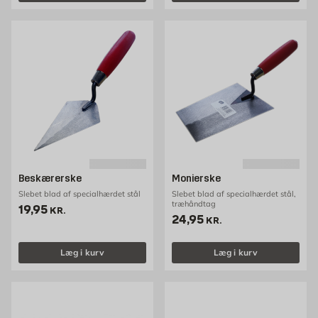
Beskærerske
Monierske
Slebet blad af specialhærdet stål
Slebet blad af specialhærdet stål,
træhåndtag
Pris 19.95 kr. /stk
19,95
KR.
Pris 24.95 kr. /stk
24,95
KR.
Læg i kurv
Læg i kurv