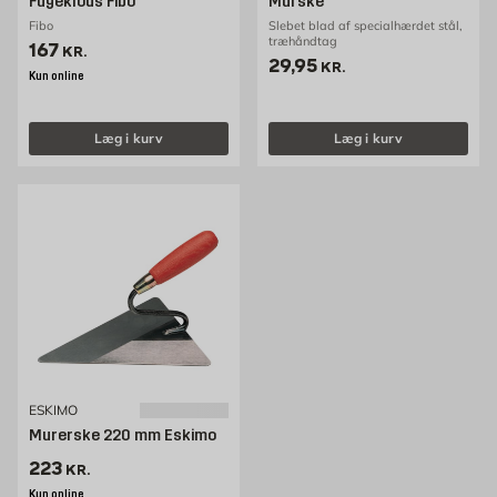
Fugeklods Fibo
Murske
Fibo
Slebet blad af specialhærdet stål,
træhåndtag
Pris 167 kr. /stk
167
KR.
Pris 29.95 kr. /stk
29,95
KR.
Kun online
Læg i kurv
Læg i kurv
ESKIMO
Murerske 220 mm Eskimo
Pris 223 kr. /stk
223
KR.
Kun online