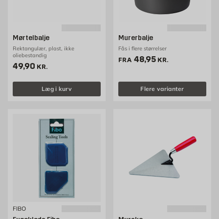
Mørtelbalje
Murerbalje
Rektangulær, plast, ikke
Fås i flere størrelser
oliebestandig
Pris 48.95 kr. /stk
48,95
FRA
KR.
Pris 49.9 kr. /stk
49,90
KR.
Læg i kurv
Flere varianter
FIBO