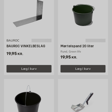
BAUROC
BAUROC VINKELBESLAG
Mørtelspand 20 liter
Rund, Green life
Pris 19.95 kr. /stk
19,95
KR.
Pris 19.95 kr. /stk
19,95
KR.
Læg i kurv
Læg i kurv