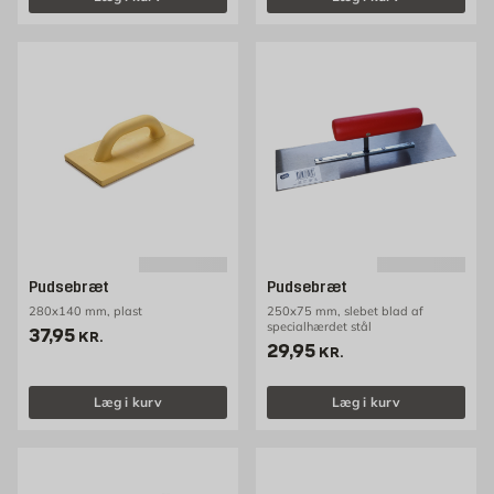
Pudsebræt
Pudsebræt
280x140 mm, plast
250x75 mm, slebet blad af
specialhærdet stål
Pris 37.95 kr. /stk
37,95
KR.
Pris 29.95 kr. /stk
29,95
KR.
Læg i kurv
Læg i kurv