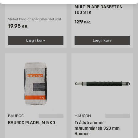
Skelske
BAUROC BØLGESØM
MULTIPLADE GASBETON
100 STK
Slebet blad af specialhærdet stål
Pris 129 kr. /stk
129
KR.
Pris 19.95 kr. /stk
19,95
KR.
Læg i kurv
Læg i kurv
BAUROC
HAUCON
BAUROC PLADELIM 5 KG
Trådstrammer
m/gummigreb 320 mm
Haucon