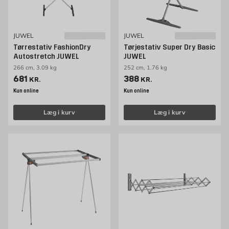
JUWEL
JUWEL
Tørrestativ FashionDry
Tørjestativ Super Dry Basic
Autostretch JUWEL
JUWEL
266 cm, 3.09 kg
252 cm, 1.76 kg
Pris 681 kr. /stk
Pris 388 kr. /stk
681
388
KR.
KR.
Kun online
Kun online
Læg i kurv
Læg i kurv