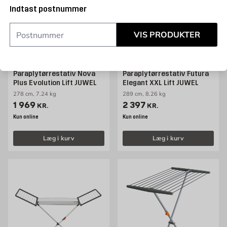
Indtast postnummer
VIS PRODUKTER
JUWEL
JUWEL
Paraplytørrestativ Nova
Paraplytørrestativ Futura
Plus Evolution Lift JUWEL
Elegant XXL Lift JUWEL
278 cm, 7.24 kg
289 cm, 8.26 kg
Pris 1969 kr. /stk
Pris 2397 kr. /stk
1 969
2 397
KR.
KR.
Kun online
Kun online
Læg i kurv
Læg i kurv