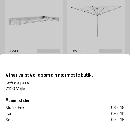
JUWEL
JUWEL
Tørrestativ Artweger
Paraplytørrestativ Prima
Væghængt ARTDRY JUWEL
600 JUWEL
Fås i flere modeller
253 cm, 2.42 kg
Vi har valgt
Vejle
som din nærmeste butik.
Pris 314 kr. /stk
Pris 624 kr. /stk
314
624
FRA
KR.
KR.
Stiftsvej 41A
Kun online
Kun online
7120 Vejle
Flere varianter
Læg i kurv
Åbningstider
Man - Fre
08 - 18
Lør
09 - 15
Søn
09 - 15