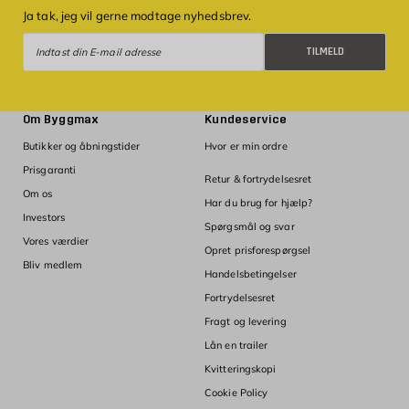
Ja tak, jeg vil gerne modtage nyhedsbrev.
Tilmeld
TILMELD
Om Byggmax
Kundeservice
Butikker og åbningstider
Hvor er min ordre
Prisgaranti
Retur & fortrydelsesret
Om os
Har du brug for hjælp?
Investors
Spørgsmål og svar
Vores værdier
Opret prisforespørgsel
Bliv medlem
Handelsbetingelser
Fortrydelsesret
Fragt og levering
Lån en trailer
Kvitteringskopi
Cookie Policy