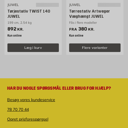
JUWEL
JUWEL
Tørjestativ TWIST 140
Tørrestativ Artweger
JUWEL
Væghængt JUWEL
199 cm, 2.54 kg
Fås i flere modeller
Pris 892 kr. /stk
Pris 380 kr. /stk
892
380
KR.
FRA
KR.
Kun online
Kun online
Læg i kurv
Flere varianter
HAR DU NOGLE SPØRGSMÅL ELLER BRUG FOR HJÆLP?
Besøg vores kundeservice
78 70 70 44
Opret prisforespørgsel