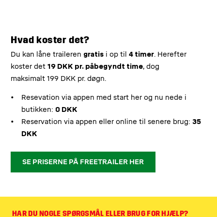
Hvad koster det?
Du kan låne traileren
gratis
i op til
4 timer
. Herefter
koster det
19 DKK pr. påbegyndt time
, dog
maksimalt 199 DKK pr. døgn.
Resevation via appen med start her og nu nede i
butikken:
0 DKK
Reservation via appen eller online til senere brug:
35
DKK
SE PRISERNE PÅ FREETRAILER HER
HAR DU NOGLE SPØRGSMÅL ELLER BRUG FOR HJÆLP?