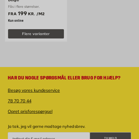
Fås i flere størrelser.
Pris 199 kr. /m2
199
FRA
KR.
/M2
Kun online
Flere varianter
HAR DU NOGLE SPØRGSMÅL ELLER BRUG FOR HJÆLP?
Besøg vores kundeservice
78 70 70 44
Opret prisforespørgsel
Ja tak, jeg vil gerne modtage nyhedsbrev.
Tilmeld
TILMELD