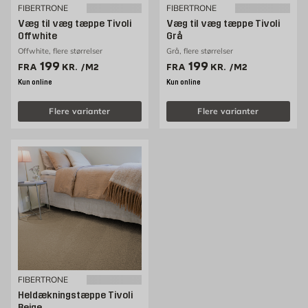
FIBERTRONE
FIBERTRONE
Væg til væg tæppe Tivoli
Væg til væg tæppe Tivoli
Offwhite
Grå
Offwhite, flere størrelser
Grå, flere størrelser
Pris 199 kr. /m2
Pris 199 kr. /m2
199
199
FRA
KR.
/M2
FRA
KR.
/M2
Kun online
Kun online
Flere varianter
Flere varianter
FIBERTRONE
Heldækningstæppe Tivoli
Beige