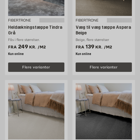
FIBERTRONE
FIBERTRONE
Heldækningstæppe Tindra
Væg til væg tæppe Aspera
Grå
Beige
Fås i flere størrelser.
Beige, flere størrelser
Pris 249 kr. /m2
Pris 139 kr. /m2
249
139
FRA
KR.
/M2
FRA
KR.
/M2
Kun online
Kun online
Flere varianter
Flere varianter