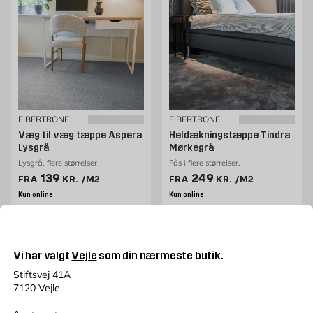
FIBERTRONE
FIBERTRONE
Væg til væg tæppe Aspera
Heldækningstæppe Tindra
Lysgrå
Mørkegrå
Lysgrå, flere størrelser
Fås i flere størrelser.
Pris 139 kr. /m2
Pris 249 kr. /m2
139
249
FRA
KR.
/M2
FRA
KR.
/M2
Kun online
Kun online
Flere varianter
Flere varianter
Vi har valgt
Vejle
som din nærmeste butik.
Stiftsvej 41A
7120 Vejle