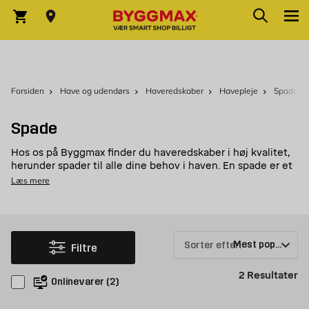
Skip to Content
Søg
Indkøbskurv
Forsiden
Have og udendørs
Haveredskaber
Havepleje
Spade
Spade
Hos os på Byggmax finder du haveredskaber i høj kvalitet,
herunder spader til alle dine behov i haven. En spade er et
vigtigt redskab for haveentusiaster, der skal grave, plante
Læs mere
og flytte jord. Spaderne i vores sortiment er ideelle til alle
typer haveprojekter.
Ergonomiske havespader
Sorter efter:
Filtre
Havespaderne i vores sortiment fås i forskellige størrelser
og materialer, herunder rustfrit stål og stål i høj kvalitet.
Vores spader er også designet med ergonomiske
, så
håndtag
Pr
2
Resultater
Onlinevarer
(
2
)
du får et behageligt og stabilt greb, når du arbejder i
haven.