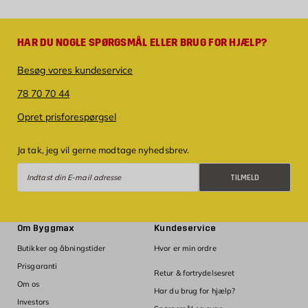
HAR DU NOGLE SPØRGSMÅL ELLER BRUG FOR HJÆLP?
Besøg vores kundeservice
78 70 70 44
Opret prisforespørgsel
Ja tak, jeg vil gerne modtage nyhedsbrev.
Tilmeld
TILMELD
Om Byggmax
Kundeservice
Butikker og åbningstider
Hvor er min ordre
Prisgaranti
Retur & fortrydelsesret
Om os
Har du brug for hjælp?
Investors