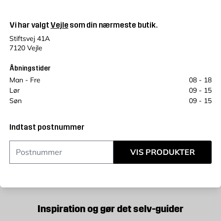
Vi har valgt
Vejle
som din nærmeste butik.
CEL
Fås 
Stiftsvej 41A
7120 Vejle
Åbningstider
1 488
Man - Fre
08 - 18
KR.
Lør
09 - 15
Søn
09 - 15
GLASDØR 10 FELTER
Indtast postnummer
Modulmål: 80X210 cm, fladt glas, formpresset, hvid
NCS 0502-Y, mål: 725x2040 mm, inkl. snap-in
dørhængsler og lås
VIS PRODUKTER
Inspiration og gør det selv-guider