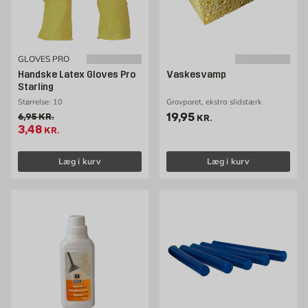
GLOVES PRO
Handske Latex Gloves Pro
Vaskesvamp
Starling
Størrelse: 10
Grovporet, ekstra slidstærk
Pris 19.95 kr. /stk
19,95
Gammel pris 6.95 kr. /stk
6,95
KR.
KR.
Tilbudspris 3.48 kr. /stk
3,48
KR.
Læg i kurv
Læg i kurv