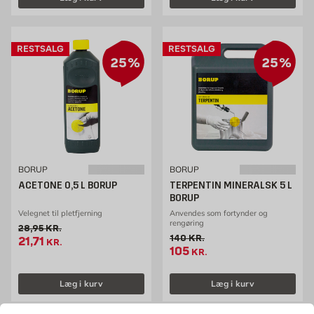
RESTSALG
RESTSALG
25%
25%
BORUP
BORUP
ACETONE 0,5 L BORUP
TERPENTIN MINERALSK 5 L
BORUP
Velegnet til pletfjerning
Anvendes som fortynder og
rengøring
Gammel pris 28.95 kr. /stk
28,95
KR.
Gammel pris 140 kr. /stk
140
KR.
Tilbudspris 21.71 kr. /stk
21,71
KR.
Tilbudspris 105 kr. /stk
105
KR.
Læg i kurv
Læg i kurv