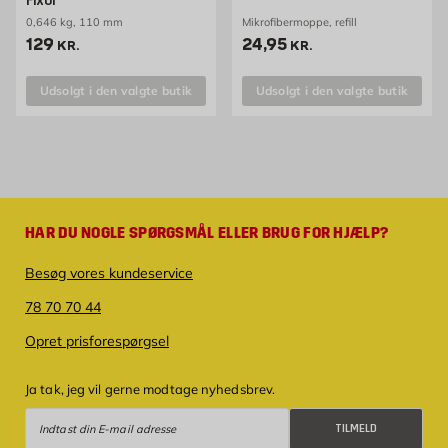
Fixor
0,646 kg, 110 mm
Mikrofibermoppe, refill
Pris 129 kr. /stk
Pris 24.95 kr. /stk
129
24,95
KR.
KR.
Udsolgt i den valgte butik
Udsolgt i den valgte butik
HAR DU NOGLE SPØRGSMÅL ELLER BRUG FOR HJÆLP?
Besøg vores kundeservice
78 70 70 44
Opret prisforespørgsel
Ja tak, jeg vil gerne modtage nyhedsbrev.
Tilmeld
TILMELD