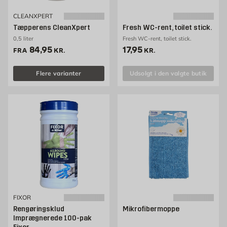
CLEANXPERT
Tæpperens CleanXpert
Fresh WC-rent, toilet stick.
0,5 liter
Fresh WC-rent, toilet stick.
Pris 84.95 kr. /stk
Pris 17.95 kr. /stk
84,95
17,95
FRA
KR.
KR.
Flere varianter
Udsolgt i den valgte butik
FIXOR
Rengøringsklud
Mikrofibermoppe
Imprægnerede 100-pak