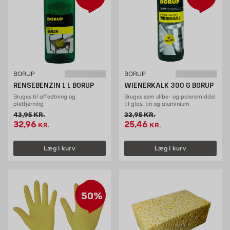
BORUP
BORUP
RENSEBENZIN 1 L BORUP
WIENERKALK 300 G BORUP
Bruges til affedtning og
Bruges som slibe- og poleremiddel
pletfjerning
til glas, tin og aluminium
Gammel pris 43.95 kr. /stk
Gammel pris 33.95 kr. /stk
43,95
KR.
33,95
KR.
Tilbudspris 32.96 kr. /stk
Tilbudspris 25.46 kr. /stk
32,96
25,46
KR.
KR.
Læg i kurv
Læg i kurv
50%