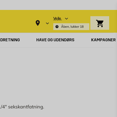
Vejle
Indkøbsk
Åben, lukker 18
NDRETNING
HAVE OG UDENDØRS
KAMPAGNER
1/4" sekskantfatning.