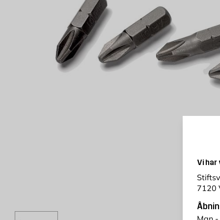
Vi har
Stifts
7120 
Åbnin
Man -