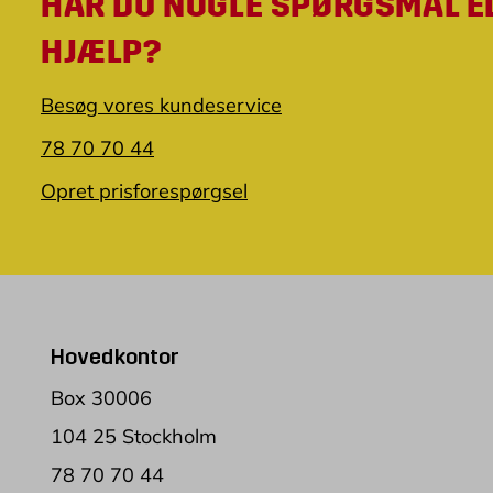
HAR DU NOGLE SPØRGSMÅL E
HJÆLP?
Besøg vores kundeservice
78 70 70 44
Opret prisforespørgsel
Hovedkontor
Box 30006
104 25 Stockholm
78 70 70 44