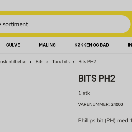
GULVE
MALING
KØKKEN OG BAD
I
askintilbehør
Bits
Torx bits
Bits PH2
BITS PH2
1 stk
24000
VARENUMMER:
Phillips bit (PH) med 