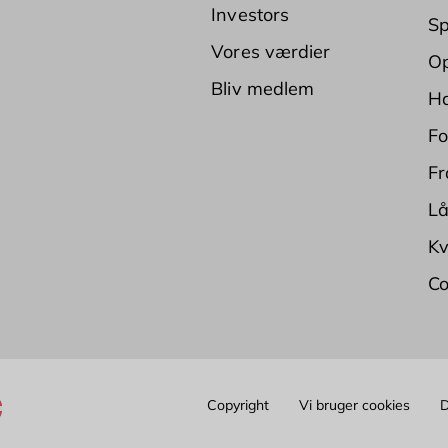
Investors
Sp
Vores værdier
Op
Bliv medlem
Ha
Fo
Fr
Lå
Kv
Co
Copyright
Vi bruger cookies
D