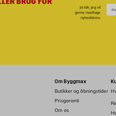
LLER BRUG FOR
Tilm
Ja tak, jeg vil
gerne modtage
nyhedsbrev.
Om Byggmax
K
Butikker og åbningstider
Hv
Prisgaranti
Re
Om os
Ha