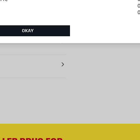
0
0
OKAY