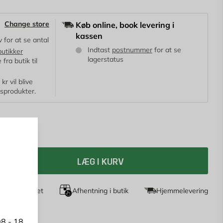
Change store
Køb online, book levering i
kassen
 for at se antal
Indtast
postnummer
for at se
butikker
lagerstatus
fra butik til
r vil blive
ksprodukter.
LÆG I KURV
dages returret
Afhentning i butik
Hjemmelevering
8 - 18