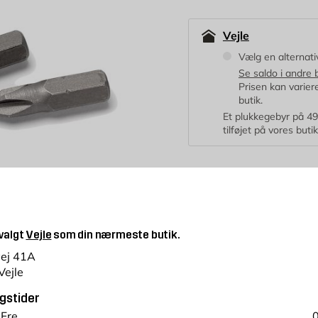
Vejle
Vælg en alternativ
Se saldo i andre 
Prisen kan variere 
butik.
Et plukkegebyr på 49 k
tilføjet på vores buti
3,95
KR.
 valgt
Vejle
som din nærmeste butik.
stk
Antal
vej 41A
Vejle
Prisgaranti
365 
gstider
 Fre
0