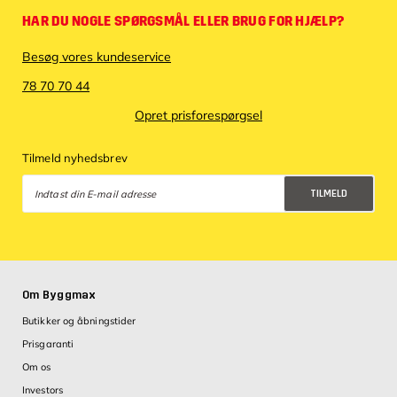
HAR DU NOGLE SPØRGSMÅL ELLER BRUG FOR HJÆLP?
Besøg vores kundeservice
78 70 70 44
Opret prisforespørgsel
Tilmeld nyhedsbrev
TILMELD
Databeskyttelsespolitik
Om Byggmax
Butikker og åbningstider
Prisgaranti
Om os
Investors