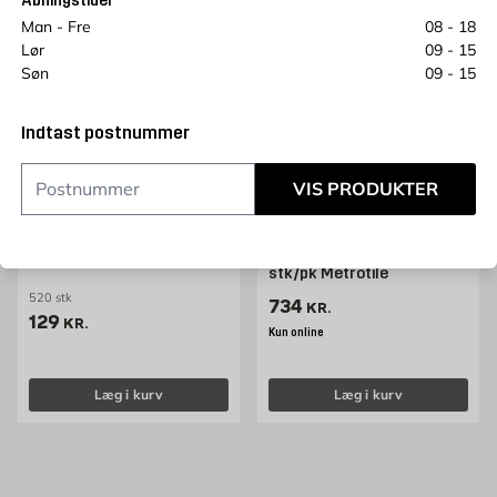
Åbningstider
Man - Fre
08 - 18
Lør
09 - 15
Søn
09 - 15
Indtast postnummer
VIS PRODUKTER
INFE
METROTILE
Maskinsøm 34° VFZ 75x2,8
Pistolsøm skråtstillet
mm
magasin 5x2,5 mm 1200
stk/pk Metrotile
520 stk
Pris 734 kr. /stk
734
KR.
Pris 129 kr. /stk
129
KR.
Kun online
Læg i kurv
Læg i kurv