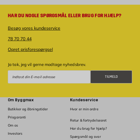
HAR DU NOGLE SPØRGSMÅL ELLER BRUG FOR HJÆLP?
Besøg vores kundeservice
78 70 70 44
Opret prisforespørgsel
Ja tak, jeg vil gerne modtage nyhedsbrev.
Tilmeld
TILMELD
Om Byggmax
Kundeservice
Butikker og åbningstider
Hvor er min ordre
Prisgaranti
Retur & fortrydelsesret
Om os
Har du brug for hjælp?
Investors
Spørgsmål og svar