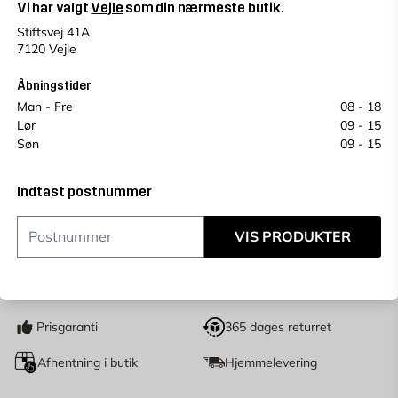
Vi har valgt
Vejle
som din nærmeste butik.
Vælg en alternativ for at se antal
Stiftsvej 41A
Se saldo i andre butikker
7120 Vejle
Prisen kan variere fra butik til butik.
Et plukkegebyr på 49 kr vil blive tilføjet på vores
Åbningstider
butiksprodukter.
Man - Fre
08 - 18
Lør
09 - 15
Køb online, book levering i kassen
Søn
09 - 15
Indtast
postnummer
for at se lagerstatus
Indtast postnummer
14,95
KR.
Fra
VIS PRODUKTER
LÆG I KURV
stk
Antal
Prisgaranti
365 dages returret
Afhentning i butik
Hjemmelevering