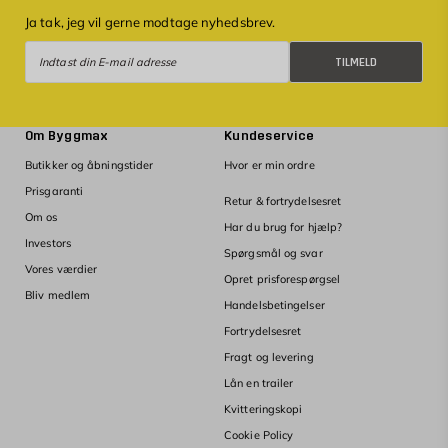
Ja tak, jeg vil gerne modtage nyhedsbrev.
Tilmeld
TILMELD
Om Byggmax
Kundeservice
Butikker og åbningstider
Hvor er min ordre
Prisgaranti
Retur & fortrydelsesret
Om os
Har du brug for hjælp?
Investors
Spørgsmål og svar
Vores værdier
Opret prisforespørgsel
Bliv medlem
Handelsbetingelser
Fortrydelsesret
Fragt og levering
Lån en trailer
Kvitteringskopi
Cookie Policy