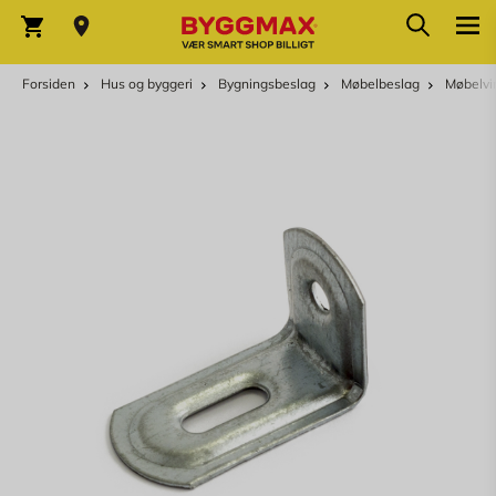
Skip to Content
Søg
Indkøbskurv
Forsiden
Hus og byggeri
Bygningsbeslag
Møbelbeslag
Møbelvi